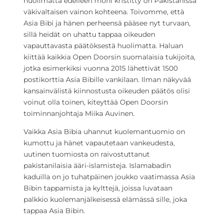
huolimatta edelleen moni kristitty on Pakistanissa
väkivaltaisen vainon kohteena. Toivomme, että
Asia Bibi ja hänen perheensä pääsee nyt turvaan,
sillä heidät on uhattu tappaa oikeuden
vapauttavasta päätöksestä huolimatta. Haluan
kiittää kaikkia Open Doorsin suomalaisia tukijoita,
jotka esimerkiksi vuonna 2015 lähettivät 1500
postikorttia Asia Bibille vankilaan. Ilman näkyvää
kansainvälistä kiinnostusta oikeuden päätös olisi
voinut olla toinen, kiteyttää Open Doorsin
toiminnanjohtaja Miika Auvinen.
Vaikka Asia Bibia uhannut kuolemantuomio on
kumottu ja hänet vapautetaan vankeudesta,
uutinen tuomiosta on raivostuttanut
pakistanilaisia ääri-islamisteja. Islamabadin
kaduilla on jo tuhatpäinen joukko vaatimassa Asia
Bibin tappamista ja kylttejä, joissa luvataan
palkkio kuolemanjälkeisessä elämässä sille, joka
tappaa Asia Bibin.