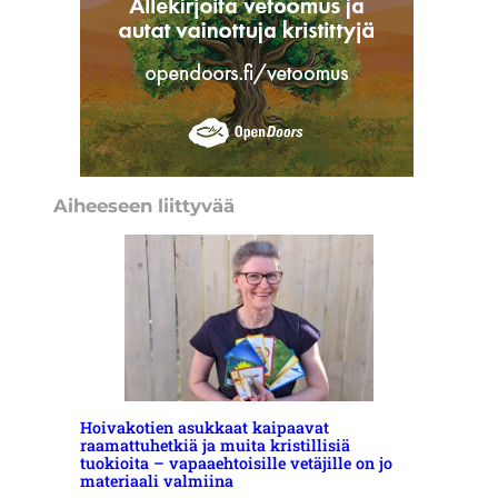
Aiheeseen liittyvää
Hoivakotien asukkaat kaipaavat
raamattuhetkiä ja muita kristillisiä
tuokioita – vapaaehtoisille vetäjille on jo
materiaali valmiina