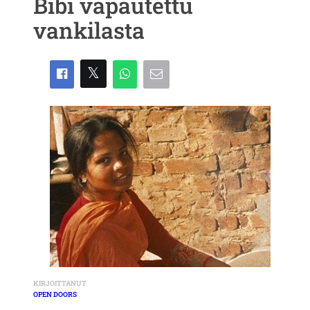
Bibi vapautettu
vankilasta
KIRJOITTANUT
OPEN DOORS