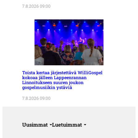
7.8.2026 09:00
Toista kertaa järjestettävä WilliGospel
kokoaa jälleen Lappeenrannan
Linnoitukseen suuren joukon
gospelmusiikin ystäviä
7.8.2026 09:00
Uusimmat
Luetuimmat