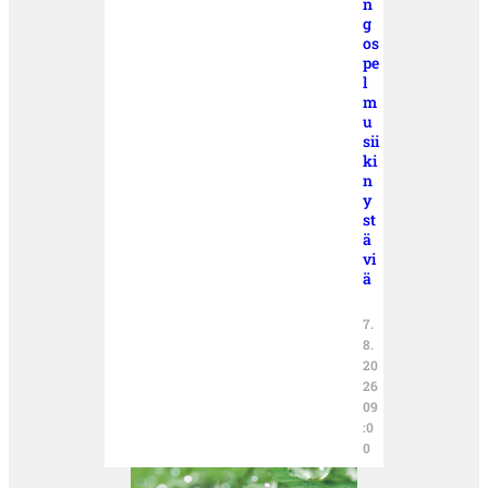
n
g
os
pe
l
m
u
sii
ki
n
y
st
ä
vi
ä
7.
8.
20
26
09
:0
0