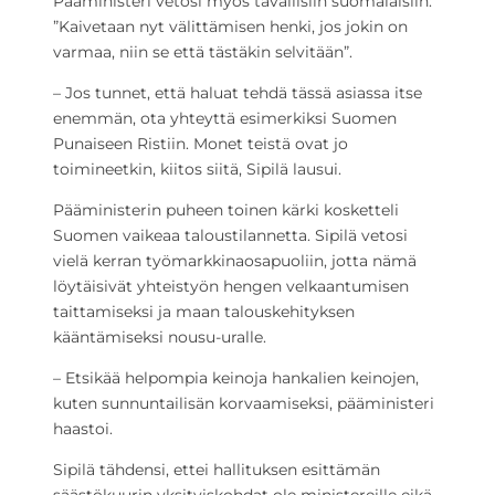
Pääministeri vetosi myös tavallisiin suomalaisiin:
”Kaivetaan nyt välittämisen henki, jos jokin on
varmaa, niin se että tästäkin selvitään”.
– Jos tunnet, että haluat tehdä tässä asiassa itse
enemmän, ota yhteyttä esimerkiksi Suomen
Punaiseen Ristiin. Monet teistä ovat jo
toimineetkin, kiitos siitä, Sipilä lausui.
Pääministerin puheen toinen kärki kosketteli
Suomen vaikeaa taloustilannetta. Sipilä vetosi
vielä kerran työmarkkinaosapuoliin, jotta nämä
löytäisivät yhteistyön hengen velkaantumisen
taittamiseksi ja maan talouskehityksen
kääntämiseksi nousu-uralle.
– Etsikää helpompia keinoja hankalien keinojen,
kuten sunnuntailisän korvaamiseksi, pääministeri
haastoi.
Sipilä tähdensi, ettei hallituksen esittämän