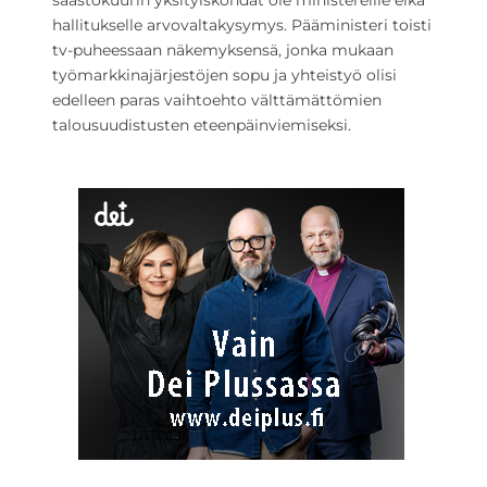
säästökuurin yksityiskohdat ole ministereille eikä
hallitukselle arvovaltakysymys. Pääministeri toisti
tv-puheessaan näkemyksensä, jonka mukaan
työmarkkinajärjestöjen sopu ja yhteistyö olisi
edelleen paras vaihtoehto välttämättömien
talousuudistusten eteenpäinviemiseksi.