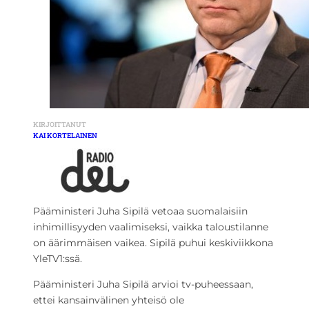
KIRJOITTANUT
KAI KORTELAINEN
Pääministeri Juha Sipilä vetoaa suomalaisiin
inhimillisyyden vaalimiseksi, vaikka taloustilanne
on äärimmäisen vaikea. Sipilä puhui keskiviikkona
YleTV1:ssä.
Pääministeri Juha Sipilä arvioi tv-puheessaan,
ettei kansainvälinen yhteisö ole