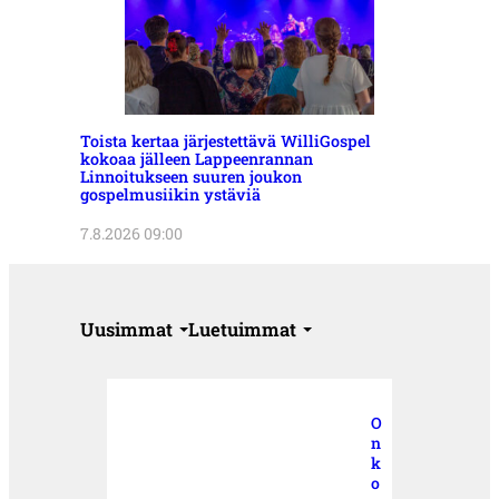
Toista kertaa järjestettävä WilliGospel
kokoaa jälleen Lappeenrannan
Linnoitukseen suuren joukon
gospelmusiikin ystäviä
7.8.2026 09:00
Uusimmat
Luetuimmat
O
n
k
o