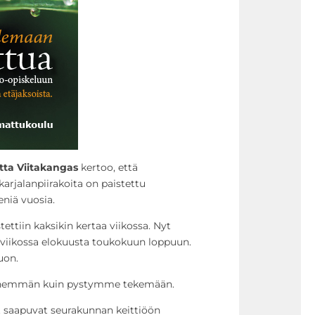
itta Viitakangas
kertoo, että
jalanpiirakoita on paistettu
niä vuosia.
istettiin kaksikin kertaa viikossa. Nyt
n viikossa elokuusta toukokuun loppuun.
uon.
e enemmän kuin pystymme tekemään.
t saapuvat seurakunnan keittiöön