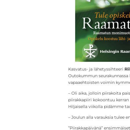
Kasvatus- ja lähetyssihteeri
Ri
Outokummun seurakunnassa kar
vapaaehtoisten voimin kymme
– Oli aika, jolloin piirakoita pa
piirakkapiiri kokoontuu kerra
Hiljaisella viikolla pidämme ta
– Joulun alla varauksia tule
”Piirakkapäivänä” ensimmäise