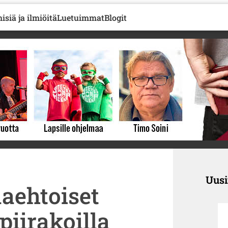
isiä ja ilmiöitä
Luetuimmat
Blogit
Uus
ehtoiset
piirakoilla