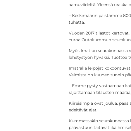
aamuviideltä. Yleensä urakk
– Keskimäärin paistamme 800 pi
tuhatta.
Vuoden 2017 tilastot kertovat, e
euroa Outokummun seurakunna
Myös Imatran seurakunnassa va
lähetystyön hyväksi. Tuottoa
Imatralla leipojat kokoontuva
Valmista on kuuden tunnin pää
– Emme pysty vastaamaan kai
rajoittamaan tilausten määrää,
Kiireisimpiä ovat joulua, pääsiä
edeltävät ajat.
Kummassakin seurakunnassa ka
päävastuun taitavat ikäihmiset