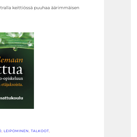
ralla keittiössä puuhaa äärimmäisen
Ö
, 
LEIPOMINEN
, 
TALKOOT
, 