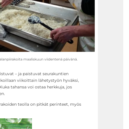
alanpiirakoita maaliskuun viidentenä päivänä.
istuvat – ja paistuvat seurakuntien
oillaan viikoittain lähetystyön hyväksi,
Kuka tahansa voi ostaa herkkuja, jos
en.
rakoiden teolla on pitkät perinteet, myös