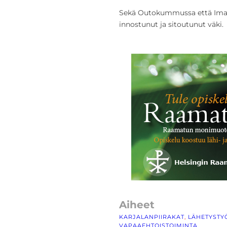
Sekä Outokummussa että Imat
innostunut ja sitoutunut väki.
Aiheet
KARJALANPIIRAKAT
, 
LÄHETYSTY
VAPAAEHTOISTOIMINTA