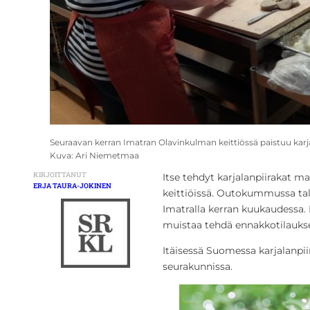
Seuraavan kerran Imatran Olavinkulman keittiössä paistuu karj
Kuva: Ari Niemetmaa
KIRJOITTANUT
Itse tehdyt karjalanpiirakat ma
ERJA TAURA-JOKINEN
keittiöissä. Outokummussa talk
Imatralla kerran kuukaudessa. 
muistaa tehdä ennakkotilauks
Itäisessä Suomessa karjalanpii
seurakunnissa.