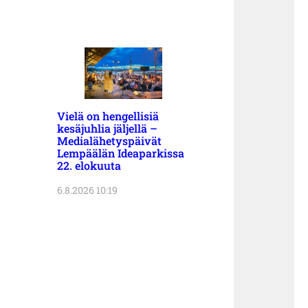
Vielä on hengellisiä
kesäjuhlia jäljellä –
Medialähetyspäivät
Lempäälän Ideaparkissa
22. elokuuta
6.8.2026 10:19