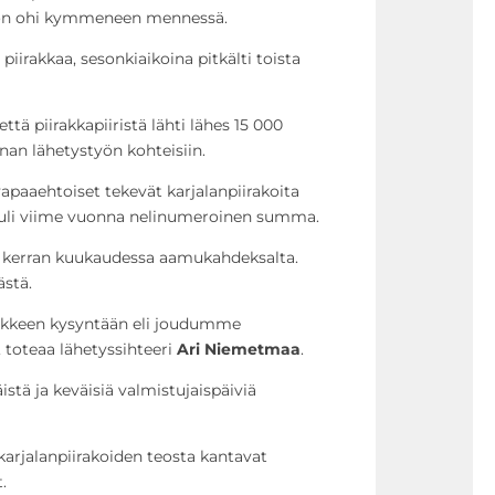
a on ohi kymmeneen mennessä.
irakkaa, sesonkiaikoina pitkälti toista
ttä piirakkapiiristä lähti lähes 15 000
n lähetystyön kohteisiin.
paaehtoiset tekevät karjalanpiirakoita
 tuli viime vuonna nelinumeroinen summa.
t kerran kuukaudessa aamukahdeksalta.
stä.
kkeen kysyntään eli joudumme
 toteaa lähetyssihteeri
Ari Niemetmaa
.
istä ja keväisiä valmistujaispäiviä
rjalanpiirakoiden teosta kantavat
.