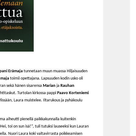
pani Erämaja
tunnetaan muun muassa Hiljaisuuden
ämaja
toimii opettajana. Lapsuuden kodin usko oli
auran sekä hänen sisarensa
Marian
ja
Rauhan
lehtitaskut. Turtolan kirkossa pappi
Paavo Korteniemi
lissään, Laura muistelee. Iltarukous ja pyhäkoulu
a aiheutti pienellä paikkakunnalla kuitenkin
i, toi on sun isä!”, tuli tutuksi lauseeksi kun Lauran
eella. Nuori Laura koki valtavirrasta poikkeamisen