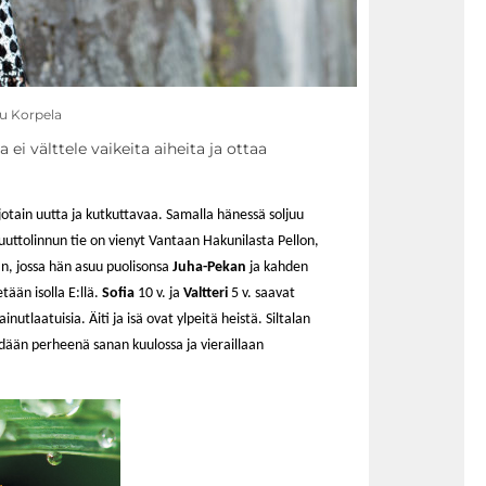
nu Korpela
ei välttele vaikeita aiheita ja ottaa
jotain uutta ja kutkuttavaa. Samalla hänessä soljuu
uttolinnun tie on vienyt Vantaan Hakunilasta Pellon,
n, jossa hän asuu puolisonsa
Juha-Pekan
ja kahden
tään isolla E:llä.
Sofia
10 v. ja
Valtteri
5 v. saavat
inutlaatuisia. Äiti ja isä ovat ylpeitä heistä. Siltalan
dään perheenä sanan kuulossa ja vieraillaan