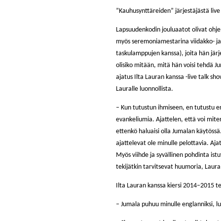
”Kauhusynttäreiden” järjestäjästä live
Lapsuudenkodin jouluaatot olivat ohjelm
myös seremoniamestarina viidakko- ja
taskulamppujen kanssa), joita hän järj
olisiko mitään, mitä hän voisi tehdä J
ajatus Ilta Lauran kanssa -live talk s
Lauralle luonnollista.
– Kun tutustun ihmiseen, en tutustu ensi
evankeliumia. Ajattelen, että voi miten
ettenkö haluaisi olla Jumalan käytössä.
ajattelevat ole minulle pelottavia. Ajat
Myös viihde ja syvällinen pohdinta is
tekijätkin tarvitsevat huumoria, Laura 
Ilta Lauran kanssa kiersi 2014–2015 te
– Jumala puhuu minulle englanniksi, l