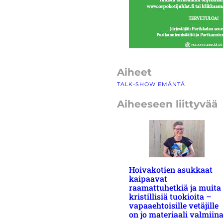
Aiheet
TALK-SHOW EMÄNTÄ
Aiheeseen liittyvää
Hoivakotien asukkaat
kaipaavat
raamattuhetkiä ja muita
kristillisiä tuokioita –
vapaaehtoisille vetäjille
on jo materiaali valmiin