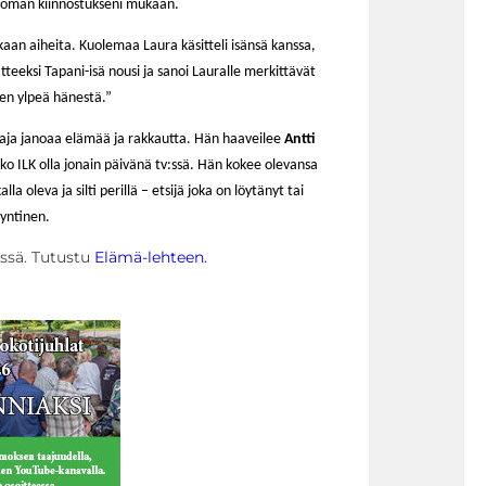
 oman kiinnostukseni mukaan.
kaan aiheita. Kuolemaa Laura käsitteli isänsä kanssa,
teeksi Tapani-isä nousi ja sanoi Lauralle merkittävät
len ylpeä hänestä.”
ttaja janoaa elämää ja rakkautta. Hän haaveilee
Antti
siko ILK olla jonain päivänä tv:ssä. Hän kokee olevansa
a oleva ja silti perillä – etsijä joka on löytänyt tai
syntinen.
essä. Tutustu
Elämä-lehteen.