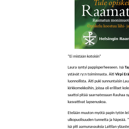
”Ei mistään kotoisin”
Laura syntyi pappisperheeseen. Isä
Ta
ystävät ry:n toiminnasta. Äiti
Virpi Er
luonnollista. Äiti puki sunnuntaisin L
kirkkomekkoihin, joissa oli erilliset ko
saattoi pitää saarnatessaan Rauhaa sy
kasvattivat lapsenuskoa.
Etelään muuton myötä papin tytön leim
ulkopuolisuuden tunnetta ja häpeää. ”He
isä piti aamunavauksia Laitilan yläast