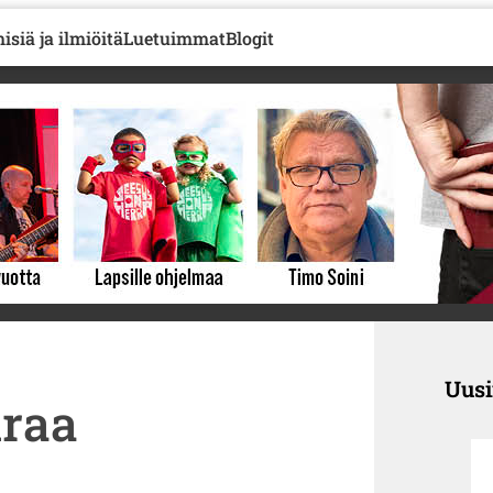
isiä ja ilmiöitä
Luetuimmat
Blogit
Uus
uraa