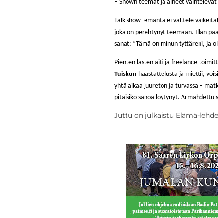
– Shown teemat ja aiheet vaihtelevat
Talk show -emäntä ei välttele vaikeita
joka on perehtynyt teemaan. Illan päät
sanat: ”Tämä on minun tyttäreni, ja o
Pienten lasten äiti ja freelance-toimi
Tuiskun
haastattelusta ja miettii, voi
yhtä aikaa juureton ja turvassa – matkall
pitäisikö sanoa löytynyt. Armahdettu 
Juttu on julkaistu Elämä-lehd