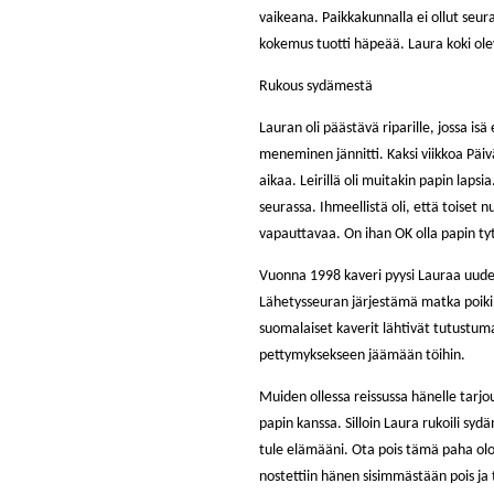
vaikeana. Paikkakunnalla ei ollut se
kokemus tuotti häpeää. Laura koki olev
Rukous sydämestä
Lauran oli päästävä riparille, jossa isä 
meneminen jännitti. Kaksi viikkoa Pä
aikaa. Leirillä oli muitakin papin laps
seurassa. Ihmeellistä oli, että toiset n
vapauttavaa. On ihan OK olla papin ty
Vuonna 1998 kaveri pyysi Lauraa uu
Lähetysseuran järjestämä matka poiki
suomalaiset kaverit lähtivät tutustum
pettymyksekseen jäämään töihin.
Muiden ollessa reissussa hänelle tarjo
papin kanssa. Silloin Laura rukoili sy
tule elämääni. Ota pois tämä paha olo
nostettiin hänen sisimmästään pois ja tila