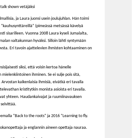
 talk shown vetäjäksi
allisia, ja Laura juonsi usein joulujuhlan. Hän toimi
 ”kauhusynttäreillä” (pimeässä metsässä kävelyä
esti sisarilleen. Vuonna 2008 Laura kyseli Jumalalta,
umalan valtakunnan hyväksi. Silloin lähti syntymään
howsta. Eri tavoin ajattelevien ihmisten kohtaaminen on
sijaisesti siksi, että voisin kertoa hänelle
 mielenkiintoinen ihminen. Se ei sulje pois sitä,
 Arvostan kaikenlaisia ihmisiä, eivätkä eri tavalla
televathan kristitytkin monista asioista eri tavalla.
tuvat yhteen. Haudankaivajat ja ruumiinavauksen
selvittää.
emalla ”Back to the roots” ja 2016 ”Learning to fly.
uokanopettaja ja englannin aineen opettaja nauraa.