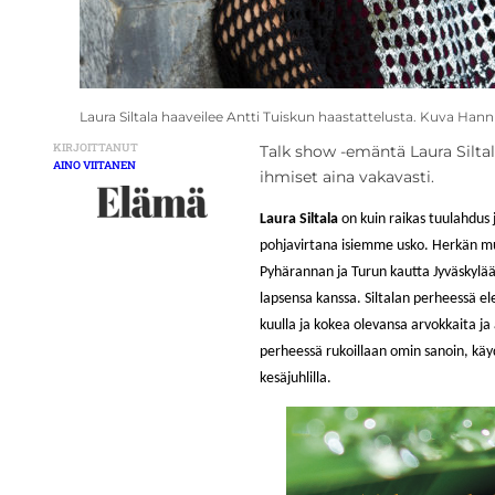
Laura Siltala haaveilee Antti Tuiskun haastattelusta. Kuva Han
KIRJOITTANUT
Talk show -emäntä Laura Siltala 
AINO VIITANEN
ihmiset aina vakavasti.
Laura Siltala
on kuin raikas tuulahdus 
pohjavirtana isiemme usko. Herkän mu
Pyhärannan ja Turun kautta Jyväskylää
lapsensa kanssa. Siltalan perheessä ele
kuulla ja kokea olevansa arvokkaita ja a
perheessä rukoillaan omin sanoin, käy
kesäjuhlilla.