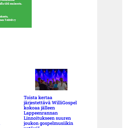
Toista kertaa
järjestettävä WilliGospel
kokoaa jälleen
Lappeenrannan
Linnoitukseen suuren
a
joukon gospelmusiikin