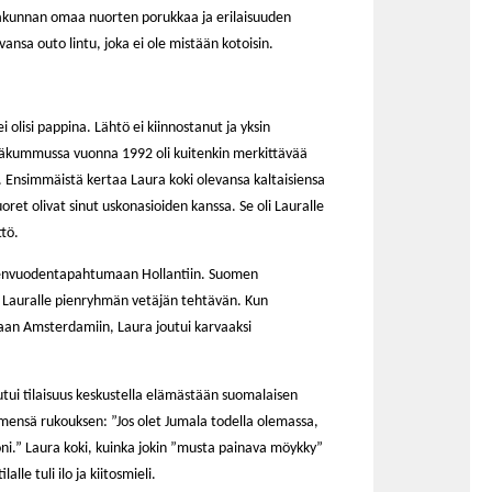
urakunnan omaa nuorten porukkaa ja erilaisuuden
ansa outo lintu, joka ei ole mistään kotoisin.
ei olisi pappina. Lähtö ei kiinnostanut ja yksin
iväkummussa vuonna 1992 oli kuitenkin merkittävää
ia. Ensimmäistä kertaa Laura koki olevansa kaltaisiensa
uoret olivat sinut uskonasioiden kanssa. Se oli Lauralle
ttö.
denvuodentapahtumaan Hollantiin. Suomen
 Lauralle pienryhmän vetäjän tehtävän. Kun
aan Amsterdamiin, Laura joutui karvaaksi
utui tilaisuus keskustella elämästään suomalaisen
dämensä rukouksen: ”Jos olet Jumala todella olemassa,
ni.” Laura koki, kuinka jokin ”musta painava möykky”
lle tuli ilo ja kiitosmieli.