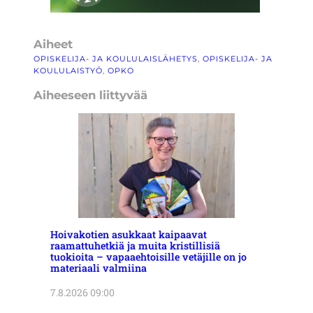
Aiheet
OPISKELIJA- JA KOULULAISLÄHETYS
, 
OPISKELIJA- JA
KOULULAISTYÖ
, 
OPKO
Aiheeseen liittyvää
Hoivakotien asukkaat kaipaavat
raamattuhetkiä ja muita kristillisiä
tuokioita – vapaaehtoisille vetäjille on jo
materiaali valmiina
7.8.2026 09:00