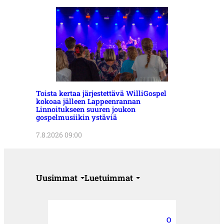
Toista kertaa järjestettävä WilliGospel
kokoaa jälleen Lappeenrannan
Linnoitukseen suuren joukon
gospelmusiikin ystäviä
7.8.2026 09:00
Uusimmat
Luetuimmat
O