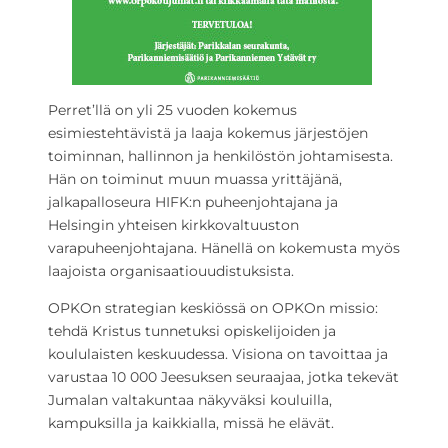
Perret’llä on yli 25 vuoden kokemus
esimiestehtävistä ja laaja kokemus järjestöjen
toiminnan, hallinnon ja henkilöstön johtamisesta.
Hän on toiminut muun muassa yrittäjänä,
jalkapalloseura HIFK:n puheenjohtajana ja
Helsingin yhteisen kirkkovaltuuston
varapuheenjohtajana. Hänellä on kokemusta myös
laajoista organisaatiouudistuksista.
OPKOn strategian keskiössä on OPKOn missio:
tehdä Kristus tunnetuksi opiskelijoiden ja
koululaisten keskuudessa. Visiona on tavoittaa ja
varustaa 10 000 Jeesuksen seuraajaa, jotka tekevät
Jumalan valtakuntaa näkyväksi kouluilla,
kampuksilla ja kaikkialla, missä he elävät.