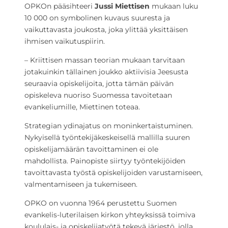
OPKOn pääsihteeri
Jussi Miettisen
mukaan luku
10 000 on symbolinen kuvaus suuresta ja
vaikuttavasta joukosta, joka ylittää yksittäisen
ihmisen vaikutuspiirin.
– Kriittisen massan teorian mukaan tarvitaan
jotakuinkin tällainen joukko aktiivisia Jeesusta
seuraavia opiskelijoita, jotta tämän päivän
opiskeleva nuoriso Suomessa tavoitetaan
evankeliumille, Miettinen toteaa.
Strategian ydinajatus on moninkertaistuminen.
Nykyisellä työntekijäkeskeisellä mallilla suuren
opiskelijamäärän tavoittaminen ei ole
mahdollista. Painopiste siirtyy työntekijöiden
tavoittavasta työstä opiskelijoiden varustamiseen,
valmentamiseen ja tukemiseen.
OPKO on vuonna 1964 perustettu Suomen
evankelis-luterilaisen kirkon yhteyksissä toimiva
koululais- ja opiskelijatyötä tekevä järjestö, jolla