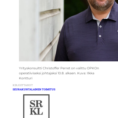
Yrityskonsultti Christoffer Perret on valittu OPKOn
operatiiviseksi johtajaksi 10.8. alkaen. Kuva: Ilkka
Kontturi
KIRJOITTANUT
SEURAKUNTALAINEN TOIMITUS