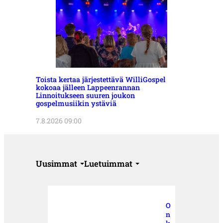
Toista kertaa järjestettävä WilliGospel
kokoaa jälleen Lappeenrannan
Linnoitukseen suuren joukon
gospelmusiikin ystäviä
7.8.2026 09:00
Uusimmat
Luetuimmat
O
n