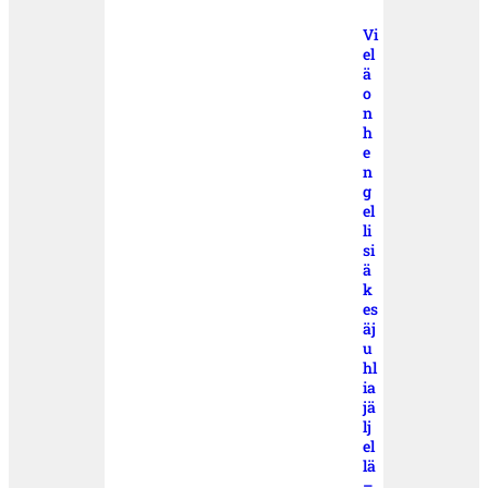
Vi
el
ä
o
n
h
e
n
g
el
li
si
ä
k
es
äj
u
hl
ia
jä
lj
el
lä
–