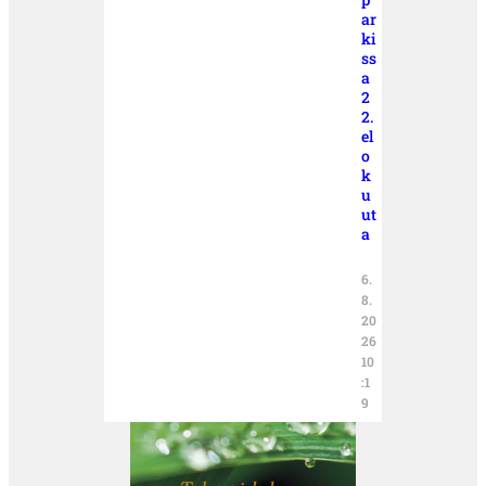
ar
ki
ss
a
2
2.
el
o
k
u
ut
a
6.
8.
20
26
10
:1
9