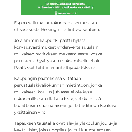
Espoo valittaa lautakunnan asettamasta
uhkasakosta Helsingin hallinto-oikeuteen.
Jo aiemmin kaupunki päätti hylätä
korvausvaatimukset yhdenvertaisuuslain
mukaisen hyvityksen maksamisesta, koska
perustetta hyvityksen maksamiselle ei ole.
Päätökset tehtiin viranhaltijapäätöksinä.
Kaupungin päätöksissä viitataan
perustuslakivaliokunnan mietintöön, jonka
mukaisesti koulun juhlassa ei ole kyse
uskonnollisesta tilaisuudesta, vaikka niissä
laulettaisiin suomalaiseen juhlatraditioon kuuluva
yksittäinen virsi.
Tapauksen taustalla ovat ala- ja yläkoulun joulu- ja
kevätjuhlat, joissa oppilas joutui kuuntelemaan