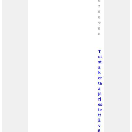
0
2
6
0
9:
0
0
T
oi
st
a
k
er
ta
a
jä
rj
es
te
tt
ä
v
ä