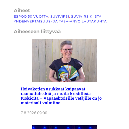
Aiheet
ESPOO 50 VUOTTA
, 
SUVIVIRSI
, 
SUVIVIRSIKIISTA
, 
YHDENVERTAISUUS- JA TASA-ARVO LAUTAKUNTA
Aiheeseen liittyvää
Hoivakotien asukkaat kaipaavat
raamattuhetkiä ja muita kristillisiä
tuokioita – vapaaehtoisille vetäjille on jo
materiaali valmiina
7.8.2026 09:00