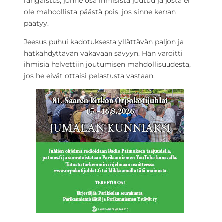
rangaistus, jonne osa ihmisistä joutuu ja josta ei
ole mahdollista päästä pois, jos sinne kerran
päätyy.
Jeesus puhui kadotuksesta yllättävän paljon ja
hätkähdyttävän vakavaan sävyyn. Hän varoitti
ihmisiä helvettiin joutumisen mahdollisuudesta,
jos he eivät ottaisi pelastusta vastaan.