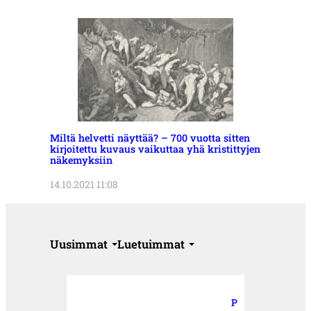
Miltä helvetti näyttää? – 700 vuotta sitten
kirjoitettu kuvaus vaikuttaa yhä kristittyjen
näkemyksiin
14.10.2021 11:08
Uusimmat
Luetuimmat
P