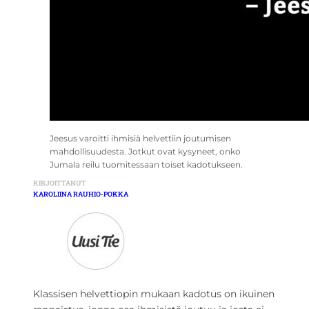
Jeesus varoitti ihmisiä helvettiin joutumisen
mahdollisuudesta. Jotkut ovat kysyneet, onko
Jumala reilu tuomitessaan toiset kadotukseen.
KIRJOITTANUT
KAROLIINA RAUHIO-POKKA
Klassisen helvettiopin mukaan kadotus on ikuinen