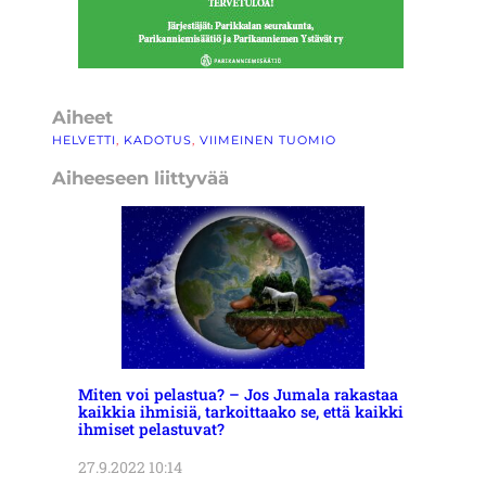
Aiheet
HELVETTI
, 
KADOTUS
, 
VIIMEINEN TUOMIO
Aiheeseen liittyvää
Miten voi pelastua? – Jos Jumala rakastaa
kaikkia ihmisiä, tarkoittaako se, että kaikki
ihmiset pelastuvat?
27.9.2022 10:14