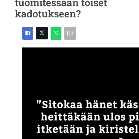
tuomitessaan toiset
kadotukseen?