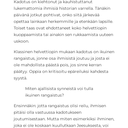
Kadotus on kiehtonut ja kauhistuttanut
lukemattomia ihmisiä historian varrella. Tänäkin
päivänä jotkut pohtivat, onko siitä järkevää
opettaa lainkaan herkemmille ja etenkään lapsille.
Toiset taas ovat ehdottaneet koko helvettiopin
kuoppaamista tai ainakin sen rukkaamista uuteen
uskoon.
Klassinen helvettiopin mukaan kadotus on ikuinen
rangaistus, jonne osa ihmisistä joutuu ja josta ei
ole mahdollista päästä pois, jos sinne kerran
päätyy. Oppia on kritisoitu epäreiluksi kahdesta
syystä.
Miten ajallisista synneistä voi tulla
ikuinen rangaistus?
Ensinnäkin: jotta rangaistus olisi reilu, ihmisen
pitäisi olla vastuussa kadotukseen
joutumisestaan. Mutta miten esimerkiksi ihminen,
joka ei ole koskaan kuullutkaan Jeesuksesta, voi