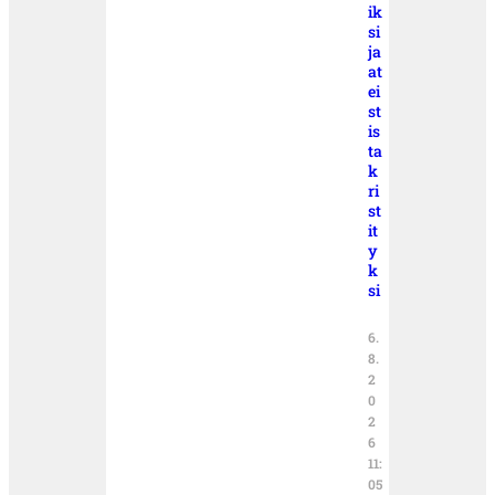
ik
si
ja
at
ei
st
is
ta
k
ri
st
it
y
k
si
6.
8.
2
0
2
6
11:
05