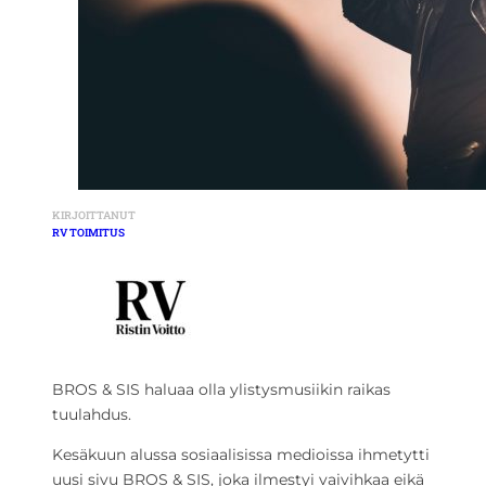
KIRJOITTANUT
RV TOIMITUS
BROS & SIS haluaa olla ylistysmusiikin raikas
tuulahdus.
Kesäkuun alussa sosiaalisissa medioissa ihmetytti
uusi sivu BROS & SIS, joka ilmestyi vaivihkaa eikä