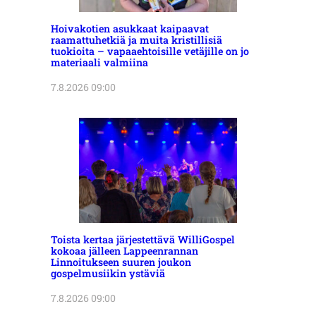
Hoivakotien asukkaat kaipaavat
raamattuhetkiä ja muita kristillisiä
tuokioita – vapaaehtoisille vetäjille on jo
materiaali valmiina
7.8.2026 09:00
Toista kertaa järjestettävä WilliGospel
kokoaa jälleen Lappeenrannan
Linnoitukseen suuren joukon
gospelmusiikin ystäviä
7.8.2026 09:00