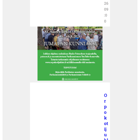
26
09
:0
0
O
r
p
o
k
ot
ij
u