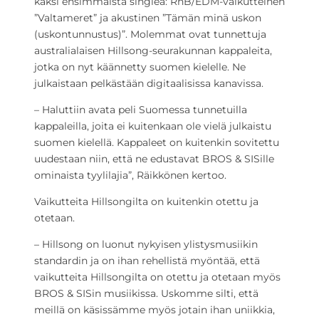
kaksi ensimmäistä singleä: RnB/EDM-vaikutteinen
”Valtameret” ja akustinen ”Tämän minä uskon
(uskontunnustus)”. Molemmat ovat tunnettuja
australialaisen Hillsong-seurakunnan kappaleita,
jotka on nyt käännetty suomen kielelle. Ne
julkaistaan pelkästään digitaalisissa kanavissa.
– Haluttiin avata peli Suomessa tunnetuilla
kappaleilla, joita ei kuitenkaan ole vielä julkaistu
suomen kielellä. Kappaleet on kuitenkin sovitettu
uudestaan niin, että ne edustavat BROS & SISille
ominaista tyylilajia”, Räikkönen kertoo.
Vaikutteita Hillsongilta on kuitenkin otettu ja
otetaan.
– Hillsong on luonut nykyisen ylistysmusiikin
standardin ja on ihan rehellistä myöntää, että
vaikutteita Hillsongilta on otettu ja otetaan myös
BROS & SISin musiikissa. Uskomme silti, että
meillä on käsissämme myös jotain ihan uniikkia,