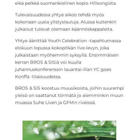
eikä pelkkä suomenkielinen kopio Hillsongista.
Tulevaisuudessa yhtye aikoo tehdä myös
kokonaan uusia ylistyslauluja. Alussa kuitenkin
julkaisut tulevat olemaan käännöskappaleita.
Yhtye äänittää Youth Celebration -tapahtumassa
elokuun lopussa kokopitkän live-levyn, joka
julkaistaan myöhemmin syksyllä. Ensimmäisen
kerran BROS & SISiä voi kuulla
juhannuskonferenssin lauantai-illan YC goes
Konffa -tilaisuudessa.
BROS & SIS koostuu muusikoista, joihin suurempi
yleisö on saattanut törmätä jo aiemminkin muun
muassa Suhe Liven ja GFM:n riveissä.