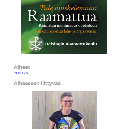
Aiheet
YLISTYS
Aiheeseen liittyvää