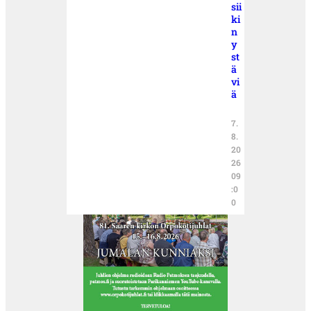
sii
ki
n
y
st
ä
vi
ä
7.
8.
20
26
09
:0
0