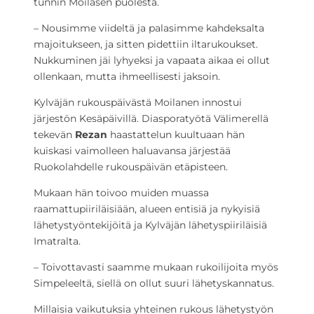
tunnin Moilasen puolesta.
– Nousimme viideltä ja palasimme kahdeksalta
majoitukseen, ja sitten pidettiin iltarukoukset.
Nukkuminen jäi lyhyeksi ja vapaata aikaa ei ollut
ollenkaan, mutta ihmeellisesti jaksoin.
Kylväjän rukouspäivästä Moilanen innostui
järjestön Kesäpäivillä. Diasporatyötä Välimerellä
tekevän
Rezan
haastattelun kuultuaan hän
kuiskasi vaimolleen haluavansa järjestää
Ruokolahdelle rukouspäivän etäpisteen.
Mukaan hän toivoo muiden muassa
raamattupiiriläisiään, alueen entisiä ja nykyisiä
lähetystyöntekijöitä ja Kylväjän lähetyspiiriläisiä
Imatralta.
– Toivottavasti saamme mukaan rukoilijoita myös
Simpeleeltä, siellä on ollut suuri lähetyskannatus.
Millaisia vaikutuksia yhteinen rukous lähetystyön