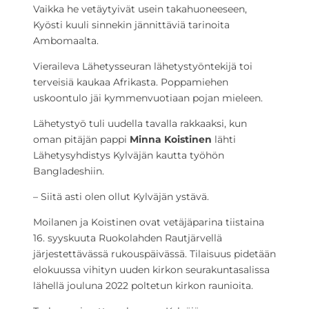
Vaikka he vetäytyivät usein takahuoneeseen,
Kyösti kuuli sinnekin jännittäviä tarinoita
Ambomaalta.
Vieraileva Lähetysseuran lähetystyöntekijä toi
terveisiä kaukaa Afrikasta. Poppamiehen
uskoontulo jäi kymmenvuotiaan pojan mieleen.
Lähetystyö tuli uudella tavalla rakkaaksi, kun
oman pitäjän pappi
Minna Koistinen
lähti
Lähetysyhdistys Kylväjän kautta työhön
Bangladeshiin.
– Siitä asti olen ollut Kylväjän ystävä.
Moilanen ja Koistinen ovat vetäjäparina tiistaina
16. syyskuuta Ruokolahden Rautjärvellä
järjestettävässä rukouspäivässä. Tilaisuus pidetään
elokuussa vihityn uuden kirkon seurakuntasalissa
lähellä jouluna 2022 poltetun kirkon raunioita.