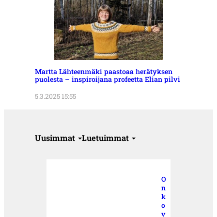
Martta Lähteenmäki paastoaa herätyksen
puolesta – inspiroijana profeetta Elian pilvi
5.3.2025 15:55
Uusimmat
Luetuimmat
O
n
k
o
v