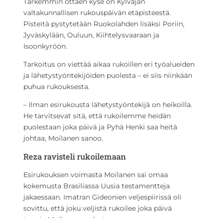
Tarkemmin ottaen kyse on Kylväjän
valtakunnallisen rukouspäivän etäpisteestä.
Pisteitä pystytetään Ruokolahden lisäksi Poriin,
Jyväskylään, Ouluun, Kiihtelysvaaraan ja
Isoonkyröön.
Tarkoitus on viettää aikaa rukoillen eri työalueiden
ja lähetystyöntekijöiden puolesta – ei siis niinkään
puhua rukouksesta.
– Ilman esirukousta lähetystyöntekijä on heikoilla.
He tarvitsevat sitä, että rukoilemme heidän
puolestaan joka päivä ja Pyhä Henki saa heitä
johtaa, Moilanen sanoo.
Reza ravisteli rukoilemaan
Esirukouksen voimasta Moilanen sai omaa
kokemusta Brasiliassa Uusia testamentteja
jakaessaan. Imatran Gideonien veljespiirissä oli
sovittu, että joku veljistä rukoilee joka päivä