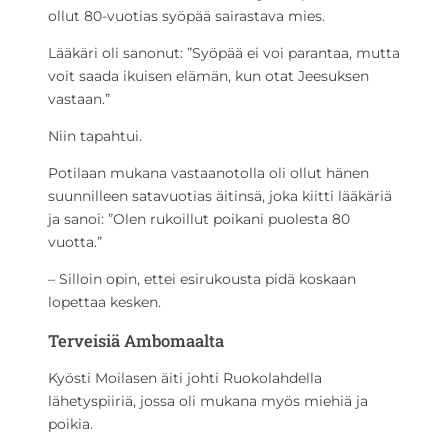
ollut 80-vuotias syöpää sairastava mies.
Lääkäri oli sanonut: ”Syöpää ei voi parantaa, mutta
voit saada ikuisen elämän, kun otat Jeesuksen
vastaan.”
Niin tapahtui.
Potilaan mukana vastaanotolla oli ollut hänen
suunnilleen satavuotias äitinsä, joka kiitti lääkäriä
ja sanoi: ”Olen rukoillut poikani puolesta 80
vuotta.”
– Silloin opin, ettei esirukousta pidä koskaan
lopettaa kesken.
Terveisiä Ambomaalta
Kyösti Moilasen äiti johti Ruokolahdella
lähetyspiiriä, jossa oli mukana myös miehiä ja
poikia.