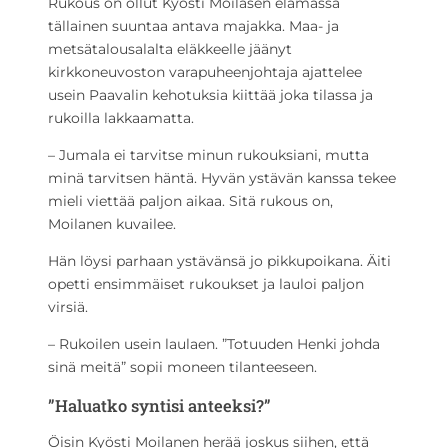
Rukous on ollut Kyösti Moilasen elämässä
tällainen suuntaa antava majakka. Maa- ja
metsätalousalalta eläkkeelle jäänyt
kirkkoneuvoston varapuheenjohtaja ajattelee
usein Paavalin kehotuksia kiittää joka tilassa ja
rukoilla lakkaamatta.
– Jumala ei tarvitse minun rukouksiani, mutta
minä tarvitsen häntä. Hyvän ystävän kanssa tekee
mieli viettää paljon aikaa. Sitä rukous on,
Moilanen kuvailee.
Hän löysi parhaan ystävänsä jo pikkupoikana. Äiti
opetti ensimmäiset rukoukset ja lauloi paljon
virsiä.
– Rukoilen usein laulaen. ”Totuuden Henki johda
sinä meitä” sopii moneen tilanteeseen.
”Haluatko syntisi anteeksi?”
Öisin Kyösti Moilanen herää joskus siihen, että