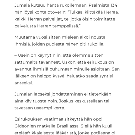
Jumala kutsuu häntä rukoilemaan. Psalmista 134
hän löysi kohtalotoverin: ”Tulkaa, kiittäkää Herraa,
kaikki Herran palvelijat, te, jotka öisin toimitatte
palvelusta Herran temppelissä.”
Muutama vuosi sitten mieleen alkoi nousta
ihmisiä, joiden puolesta hänen piti rukoilla.
– Usein on käynyt niin, että olemme sitten
sattumalta tavanneet. Uskon, että esirukous on
avannut ihmisiä puhumaan minulle asioitaan. Sen
jälkeen on helppo kysyä, haluatko saada syntisi
anteeksi.
Jumalan lapseksi johdattaminen ei tietenkään
aina käy tuosta noin. Joskus keskustellaan tai
tavataan useampi kerta.
Esirukouksen vaatimaa sitkeyttä hän oppi
Gideonien matkalla Brasiliassa. Siellä hän kuuli
eteläafrikkalaisesta lääkäristä, jonka potilaana oli