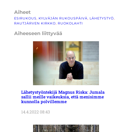
Aiheet
ESIRUKOUS
, 
KYLVÄJÄN RUKOUSPÄIVÄ
, 
LÄHETYSTYÖ
, 
RAUTJÄRVEN KIRKKO
, 
RUOKOLAHTI
Aiheeseen liittyvää
Lähetystyöntekijä Magnus Riska: Jumala
sallii meille vaikeuksia, että menisimme
kunnolla polvillemme
14.4.2022 08:43