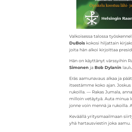
Valkoisessa talossa työskennel
DuBois
kokosi hiljattain kirjak
joita hän alkoi kirjoittaa pres
Hän on käyttänyt värssyihin 
Simonen
ja
Bob Dylanin
laul
Eräs aamunavaus alkaa ja päätt
itsestämme koko ajan. Joskus 
rukoilla. — Rakas Jumala, ann
milloin vetäytyä. Auta minua 
jonne voin mennä ja rukoilla.
Keväällä yritysmaailmaan siir
yhä hartausviestin joka aamu.