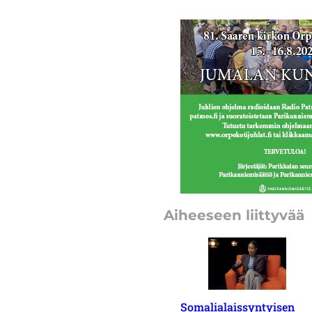
Aiheeseen liittyvää
Somalialaissyntyisen