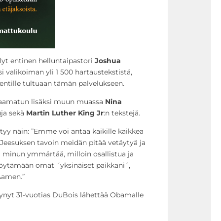
lyt entinen helluntaipastori
Joshua
si valikoiman yli 1 500 hartaustekstistä,
identille tultuaan tämän palvelukseen.
Raamatun lisäksi muun muassa
Nina
uja sekä
Martin Luther King Jr
:n tekstejä.
yy näin: ”Emme voi antaa kaikille kaikkea
Jeesuksen tavoin meidän pitää vetäytyä ja
a minun ymmärtää, milloin osallistua ja
löytämään omat ´yksinäiset paikkani´,
 Aamen.”
tynyt 31-vuotias DuBois lähettää Obamalle