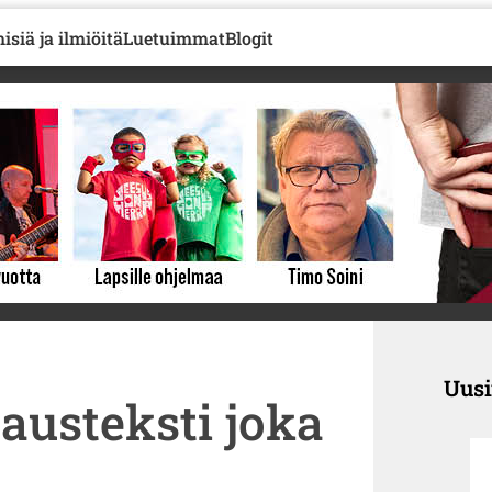
isiä ja ilmiöitä
Luetuimmat
Blogit
Uus
austeksti joka