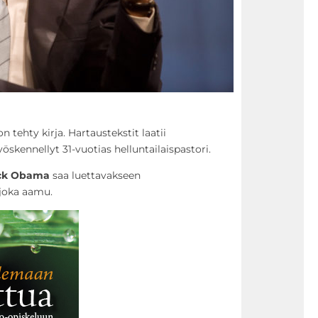
n tehty kirja. Hartaustekstit laatii
öskennellyt 31-vuotias helluntailaispastori.
ck Obama
saa luettavakseen
 joka aamu.