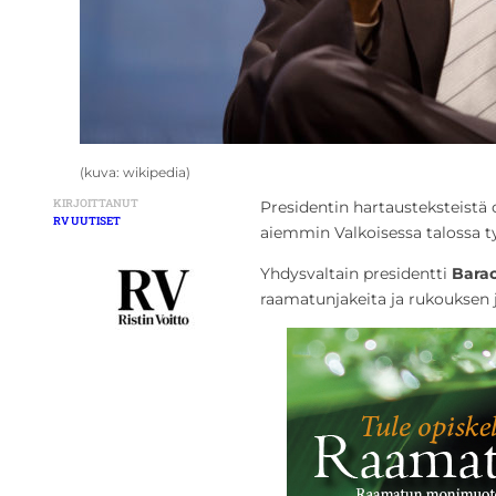
(kuva: wikipedia)
KIRJOITTANUT
Presidentin hartausteksteistä o
RV UUTISET
aiemmin Valkoisessa talossa ty
Yhdysvaltain presidentti
Bara
raamatunjakeita ja rukouksen