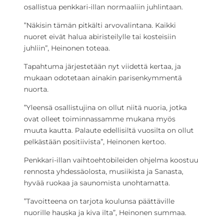
osallistua penkkari-illan normaaliin juhlintaan.
”Näkisin tämän pitkälti arvovalintana. Kaikki
nuoret eivät halua abiristeilylle tai kosteisiin
juhliin”, Heinonen toteaa.
Tapahtuma järjestetään nyt viidettä kertaa, ja
mukaan odotetaan ainakin parisenkymmentä
nuorta.
”Yleensä osallistujina on ollut niitä nuoria, jotka
ovat olleet toiminnassamme mukana myös
muuta kautta. Palaute edellisiltä vuosilta on ollut
pelkästään positiivista”, Heinonen kertoo.
Penkkari-illan vaihtoehtobileiden ohjelma koostuu
rennosta yhdessäolosta, musiikista ja Sanasta,
hyvää ruokaa ja saunomista unohtamatta.
”Tavoitteena on tarjota koulunsa päättäville
nuorille hauska ja kiva ilta”, Heinonen summaa.