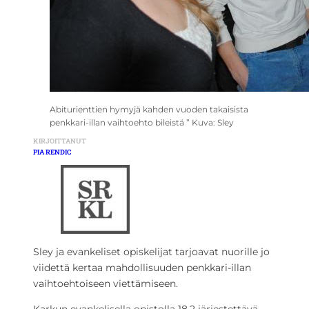
Abiturienttien hymyjä kahden vuoden takaisista
penkkari-illan vaihtoehto bileistä ” Kuva: Sley
KIRJOITTANUT
PIA RENDIC
Sley ja evankeliset opiskelijat tarjoavat nuorille jo
viidettä kertaa mahdollisuuden penkkari-illan
vaihtoehtoiseen viettämiseen.