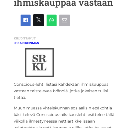
ihmiskauppaa vastaan
KIRJOITTANUT
OSKARI REINMAN
Conscious-lehti listasi kahdeksan ihmiskauppaa
vastaan taistelevaa brändiä, jotka jokaisen tulisi
tietää.
Muun muassa yhteiskunnan sosiaalisin epäkohtia
käsittelevä Concscious-aikakauslehti esittelee tällä
viikolla ilmestyneessä nettiartikkelissaan
vaihtoehtoisia nettikauppoja niille, jotka haluavat