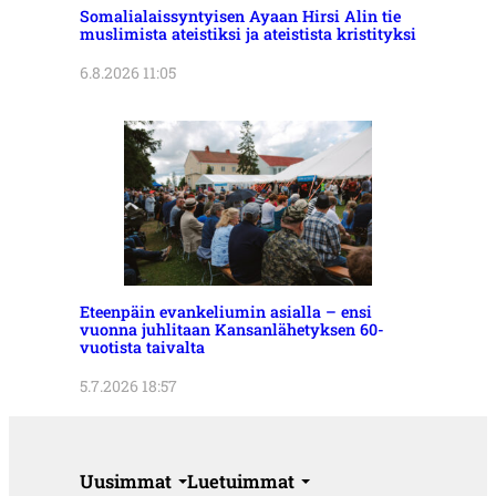
Somalialaissyntyisen Ayaan Hirsi Alin tie
muslimista ateistiksi ja ateistista kristityksi
6.8.2026 11:05
Eteenpäin evankeliumin asialla – ensi
vuonna juhlitaan Kansanlähetyksen 60-
vuotista taivalta
5.7.2026 18:57
Uusimmat
Luetuimmat