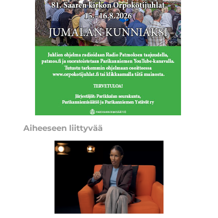
Aiheeseen liittyvää