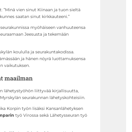
 ”Minä vien sinut Kiinaan ja tuon sieltä
 kunnes saatan sinut kirkkauteeni.”
n seurakunnissa myöhäiseen vanhuuteensa
seuraamaan Jeesusta ja tekemään
kylän koululla ja seurakuntakodissa.
lämässään ja hänen nöyrä luottamuksensa
n vaikutuksen.
at maailman
n lähetystyöhön liittyvää kirjallisuutta,
yy Myrskylän seurakunnan lähetyskohteisiin.
iika Korpin työn lisäksi Kansanlähetyksen
imparin
työ Virossa sekä Lähetysseuran työ