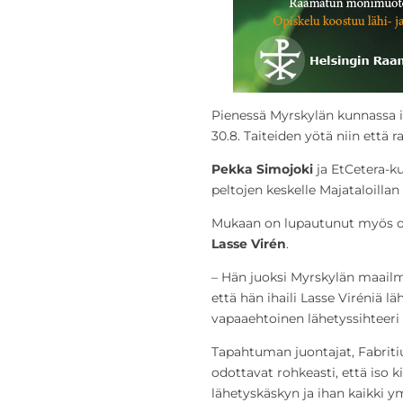
Pienessä Myrskylän kunnassa i
30.8. Taiteiden yötä niin että r
Pekka Simojoki
ja EtCetera-k
peltojen keskelle Majataloillan 
Mukaan on lupautunut myös ol
Lasse Virén
.
– Hän juoksi Myrskylän maailm
että hän ihaili Lasse Viréniä l
vapaaehtoinen lähetyssihteeri
Tapahtuman juontajat, Fabriti
odottavat rohkeasti, että iso
lähetyskäskyn ja ihan kaikki 