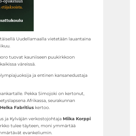
täisellä Uudellamaalla vietetään lauantaina
aikuu.
uoro tuovat kauniiseen puukirkkoon
kaikissa väreissä.
ympiajuoksija ja entinen kansanedustaja
ankartalle. Pekka Simojoki on kertonut,
ähetyslapsena Afrikassa, seurakunnan
Helka Fabritius
kertoo.
us ja Kylväjän verkostojohtaja
Miika Korppi
 kirkko tulee täyteen, moni ymmärtää
ymmärtävät evankeliumin.