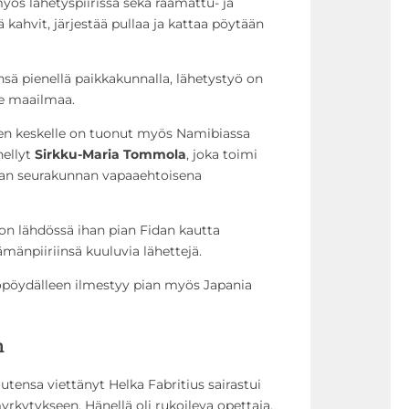
yös lähetyspiirissä sekä raamattu- ja
ä kahvit, järjestää pullaa ja kattaa pöytään
nsä pienellä paikkakunnalla, lähetystyö on
le maailmaa.
jen keskelle on tuonut myös Namibiassa
nellyt
Sirkku-Maria Tommola
, joka toimi
aan seurakunnan vapaaehtoisena
on lähdössä ihan pian Fidan kautta
lämänpiiriinsä kuuluvia lähettejä.
yöpöydälleen ilmestyy pian myös Japania
n
utensa viettänyt Helka Fabritius sairastui
ytykseen. Hänellä oli rukoileva opettaja,