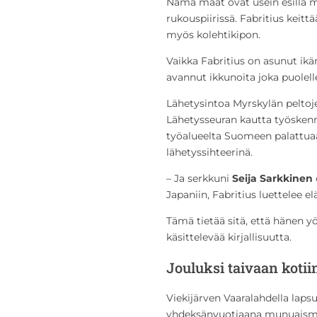
Nämä maat ovat usein esillä m
rukouspiirissä. Fabritius keittä
myös kolehtikipon.
Vaikka Fabritius on asunut ikä
avannut ikkunoita joka puolel
Lähetysintoa Myrskylän pelto
Lähetysseuran kautta työsken
työalueelta Suomeen palattu
lähetyssihteerinä.
– Ja serkkuni
Seija Sarkkinen
Japaniin, Fabritius luettelee e
Tämä tietää sitä, että hänen 
käsittelevää kirjallisuutta.
Jouluksi taivaan kotii
Viekijärven Vaaralahdella lapsu
yhdeksänvuotiaana munuaismyrk