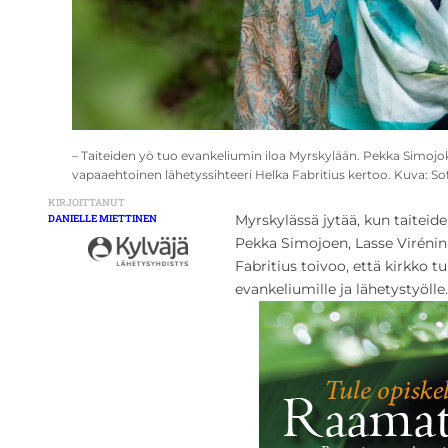
– Taiteiden yö tuo evankeliumin iloa Myrskylään. Pekka Simojoki
vapaaehtoinen lähetyssihteeri Helka Fabritius kertoo. Kuva: Sof
KIRJOITTANUT
Myrskylässä jytää, kun taiteid
DANIELLE MIETTINEN
Pekka Simojoen, Lasse Virénin 
Fabritius toivoo, että kirkko 
evankeliumille ja lähetystyölle.