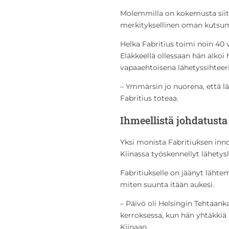
Molemmilla on kokemusta siitä,
merkityksellinen oman kutsu
Helka Fabritius toimi noin 40
Eläkkeellä ollessaan hän alkoi
vapaaehtoisena lähetyssihteer
– Ymmärsin jo nuorena, että l
Fabritius toteaa.
Ihmeellistä johdatusta
Yksi monista Fabritiuksen inno
Kiinassa työskennellyt lähety
Fabritiukselle on jäänyt läht
miten suunta itään aukesi.
– Päivö oli Helsingin Tehtaank
kerroksessa, kun hän yhtäkkiä
Kiinaan.