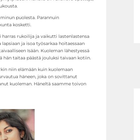
rukousta.
li minun puolesta. Parannuin
kunta kosketti.
rras rukoilija ja vaikutti lastenlastensa
 lapsiaan ja isoa työsarkaa hoitaessaan
taivaalliseen Isään. Kuoleman lähestyessä
 hän taitaa päästä jouluksi taivaan kotiin.
kin niin elämään kuin kuolemaan
urvautua häneen, joka on sovittanut
ttanut kuoleman. Häneltä saamme toivon