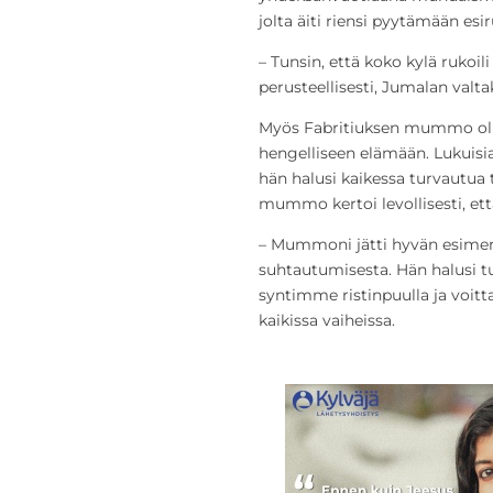
jolta äiti riensi pyytämään esi
– Tunsin, että koko kylä rukoi
perusteellisesti, Jumalan valta
Myös Fabritiuksen mummo oli ha
hengelliseen elämään. Lukuisia
hän halusi kaikessa turvautua 
mummo kertoi levollisesti, että
– Mummoni jätti hyvän esimer
suhtautumisesta. Hän halusi t
syntimme ristinpuulla ja voi
kaikissa vaiheissa.