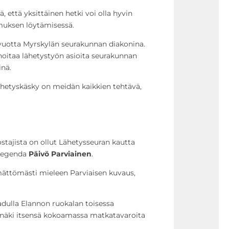
 että yksittäinen hetki voi olla hyvin
muksen löytämisessä.
 vuotta Myrskylän seurakunnan diakonina.
 hoitaa lähetystyön asioita seurakunnan
inä.
ähetyskäsky on meidän kaikkien tehtävä,
stajista on ollut Lähetysseuran kautta
slegenda
Päivö Parviainen
.
emättömästi mieleen Parviaisen kuvaus,
adulla Elannon ruokalan toisessa
 näki itsensä kokoamassa matkatavaroita