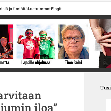
isiä ja ilmiöitä
Luetuimmat
Blogit
Uus
arvitaan
iumin iloa”