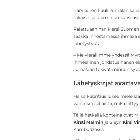
Parviainen kuuli Jumalan sanat:
takaisin ja olen sinun kanssasi
Palattuaan hän kiersi Suome
saakka innostamassa ihmisiä 
lähetystyötä.
– Me vierailimme yhdessä Myrs
Ihmeellinen johdatus hänen e
Jumalaan tekivät minuun syvä
Lähetyskirjat avartav
Helka Fabritius lukee mielellää
varsinkin sellaista, mikä liitt
Tällä hetkellä kohteina ovat M
Kirsti Malmin
ja Sleyn
Kirsi V
Kambodzassa.