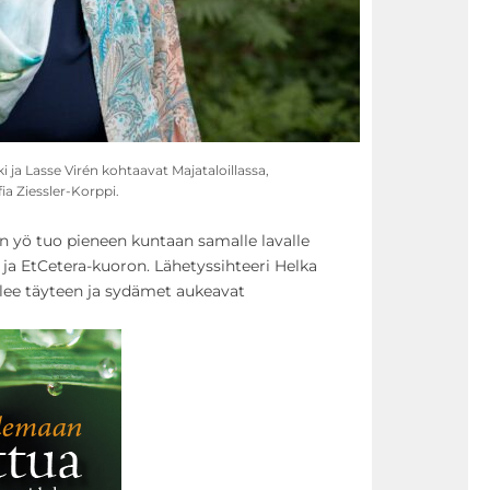
 ja Lasse Virén kohtaavat Majataloillassa,
ia Ziessler-Korppi.
en yö tuo pieneen kuntaan samalle lavalle
ja EtCetera-kuoron. Lähetyssihteeri Helka
tulee täyteen ja sydämet aukeavat