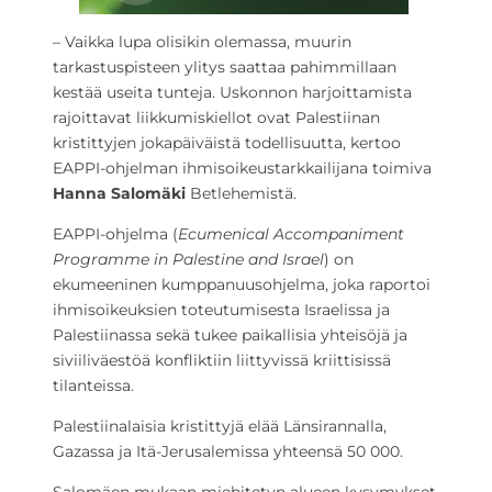
– Vaikka lupa olisikin olemassa, muurin
tarkastuspisteen ylitys saattaa pahimmillaan
kestää useita tunteja. Uskonnon harjoittamista
rajoittavat liikkumiskiellot ovat Palestiinan
kristittyjen jokapäiväistä todellisuutta, kertoo
EAPPI-ohjelman ihmisoikeustarkkailijana toimiva
Hanna Salomäki
Betlehemistä.
EAPPI-ohjelma (
Ecumenical Accompaniment
Programme in Palestine and Israel
) on
ekumeeninen kumppanuusohjelma, joka raportoi
ihmisoikeuksien toteutumisesta Israelissa ja
Palestiinassa sekä tukee paikallisia yhteisöjä ja
siviiliväestöä konfliktiin liittyvissä kriittisissä
tilanteissa.
Palestiinalaisia kristittyjä elää Länsirannalla,
Gazassa ja Itä-Jerusalemissa yhteensä 50 000.