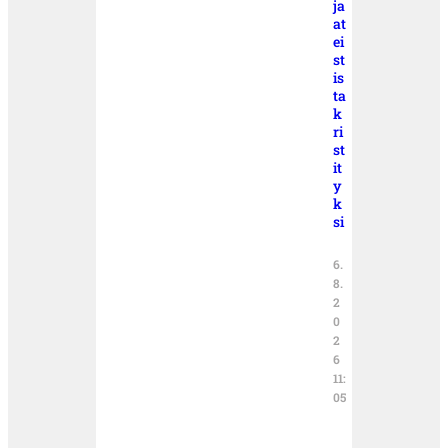
ja
at
ei
st
is
ta
k
ri
st
it
y
k
si
6.
8.
2
0
2
6
11:
05