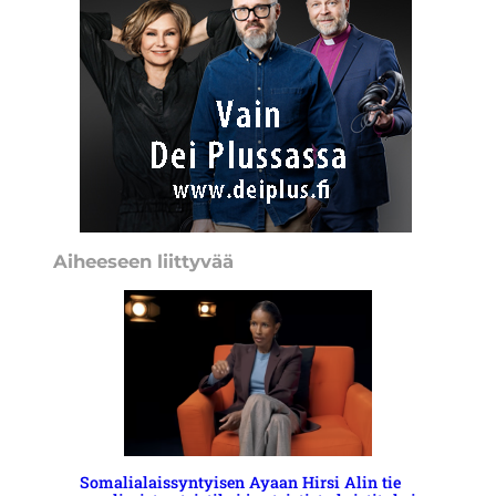
Aiheeseen liittyvää
Somalialaissyntyisen Ayaan Hirsi Alin tie