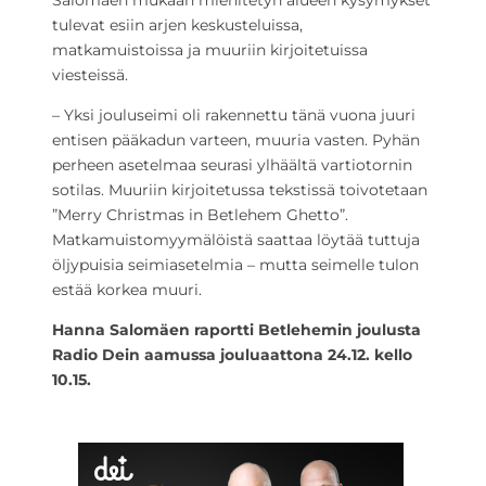
Salomäen mukaan miehitetyn alueen kysymykset
tulevat esiin arjen keskusteluissa,
matkamuistoissa ja muuriin kirjoitetuissa
viesteissä.
– Yksi jouluseimi oli rakennettu tänä vuona juuri
entisen pääkadun varteen, muuria vasten. Pyhän
perheen asetelmaa seurasi ylhäältä vartiotornin
sotilas. Muuriin kirjoitetussa tekstissä toivotetaan
”Merry Christmas in Betlehem Ghetto”.
Matkamuistomyymälöistä saattaa löytää tuttuja
öljypuisia seimiasetelmia – mutta seimelle tulon
estää korkea muuri.
Hanna Salomäen raportti Betlehemin joulusta
Radio Dein aamussa jouluaattona 24.12. kello
10.15.