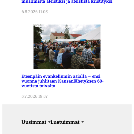
muslimista ateistiksi ja ateistista kristityksi
6.8.2026 11:05
Eteenpäin evankeliumin asialla – ensi
vuonna juhlitaan Kansanlähetyksen 60-
vuotista taivalta
5.7.2026 18:57
Uusimmat
Luetuimmat