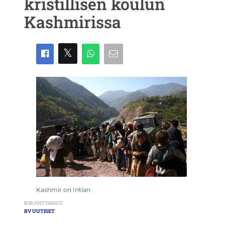
kristillisen koulun
Kashmirissa
Kashmir on Intian
KIRJOITTANUT
RV UUTISET