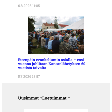
6.8.2026 11:05
Eteenpäin evankeliumin asialla – ensi
vuonna juhlitaan Kansanlähetyksen 60-
vuotista taivalta
5.7.2026 18:57
Uusimmat
Luetuimmat