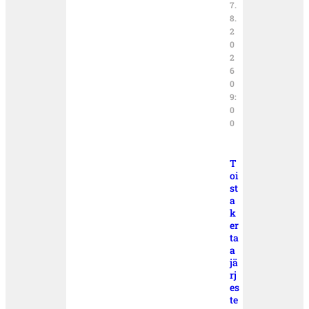
7.
8.
2
0
2
6
0
9:
0
0
T
oi
st
a
k
er
ta
a
jä
rj
es
te