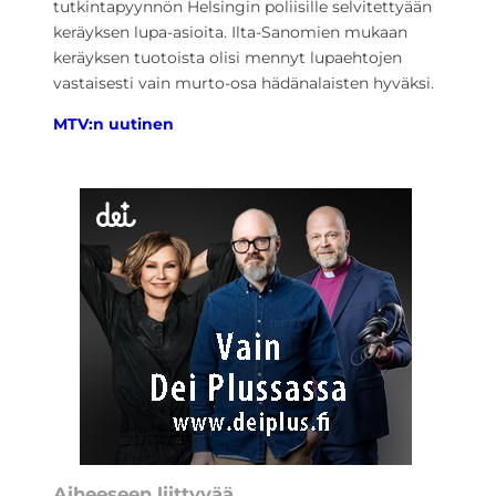
tutkintapyynnön Helsingin poliisille selvitettyään
keräyksen lupa-asioita. Ilta-Sanomien mukaan
keräyksen tuotoista olisi mennyt lupaehtojen
vastaisesti vain murto-osa hädänalaisten hyväksi.
MTV:n uutinen
Aiheeseen liittyvää