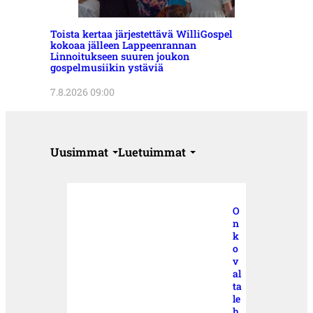
Toista kertaa järjestettävä WilliGospel
kokoaa jälleen Lappeenrannan
Linnoitukseen suuren joukon
gospelmusiikin ystäviä
7.8.2026 09:00
Uusimmat
Luetuimmat
O
n
k
o
v
al
ta
le
h