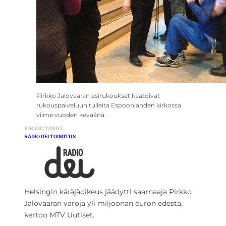
Pirkko Jalovaaran esirukoukset kaatoivat
rukouspalveluun tulleita Espoonlahden kirkossa
viime vuoden keväänä.
KIRJOITTANUT
RADIO DEI TOIMITUS
Helsingin käräjäoikeus jäädytti saarnaaja Pirkko
Jalovaaran varoja yli miljoonan euron edestä,
kertoo MTV Uutiset.