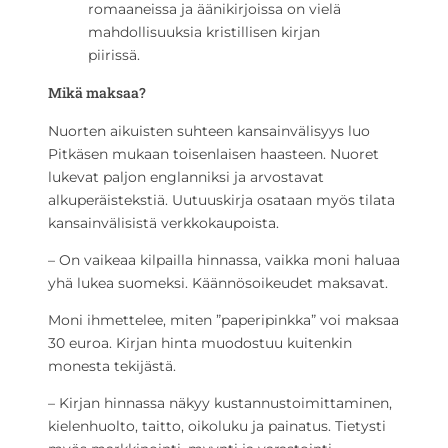
romaaneissa ja äänikirjoissa on vielä
mahdollisuuksia kristillisen kirjan
piirissä.
Mikä maksaa?
Nuorten aikuisten suhteen kansainvälisyys luo
Pitkäsen mukaan toisenlaisen haasteen. Nuoret
lukevat paljon englanniksi ja arvostavat
alkuperäistekstiä. Uutuuskirja osataan myös tilata
kansainvälisistä verkkokaupoista.
– On vaikeaa kilpailla hinnassa, vaikka moni haluaa
yhä lukea suomeksi. Käännösoikeudet maksavat.
Moni ihmettelee, miten ”paperipinkka” voi maksaa
30 euroa. Kirjan hinta muodostuu kuitenkin
monesta tekijästä.
– Kirjan hinnassa näkyy kustannustoimittaminen,
kielenhuolto, taitto, oikoluku ja painatus. Tietysti