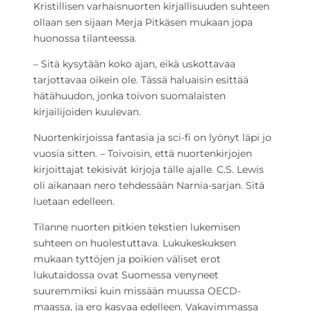
Kristillisen varhaisnuorten kirjallisuuden suhteen
ollaan sen sijaan Merja Pitkäsen mukaan jopa
huonossa tilanteessa.
– Sitä kysytään koko ajan, eikä uskottavaa
tarjottavaa oikein ole. Tässä haluaisin esittää
hätähuudon, jonka toivon suomalaisten
kirjailijoiden kuulevan.
Nuortenkirjoissa fantasia ja sci-fi on lyönyt läpi jo
vuosia sitten. – Toivoisin, että nuortenkirjojen
kirjoittajat tekisivät kirjoja tälle ajalle. C.S. Lewis
oli aikanaan nero tehdessään Narnia-sarjan. Sitä
luetaan edelleen.
Tilanne nuorten pitkien tekstien lukemisen
suhteen on huolestuttava. Lukukeskuksen
mukaan tyttöjen ja poikien väliset erot
lukutaidossa ovat Suomessa venyneet
suuremmiksi kuin missään muussa OECD-
maassa, ja ero kasvaa edelleen. Vakavimmassa