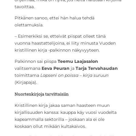
tavoittaa.
Pitkänen sanoo, ettei hän halua tehdä
olettamuksia.
– Esimerkiksi se, etteivät piispat olleet tänä
vuonna haastattelijoina, ei liity minusta Vuoden
kristillinen kirja -palkinnon näkyvyyteen.
Palkinnon sai piispa
Teemu Laajasalon
valitsemana
Eeva Peuran
ja
Tarja Tervahaudan
toimittama
Lapseni on poissa – kirja suruun
(Kirjapaja).
Nuortenkirjoja tarvittaisiin
Kristillinen kirja jakaa saman haasteen muun
kirjallisuuden kanssa: kauppa käy vuosi vuodelta
kapeammalla sektorilla – joskaan ala ei ole
koskaan ollut mikään kultakaivos.