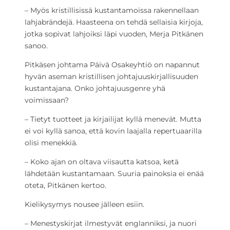
– Myös kristillisissä kustantamoissa rakennellaan
lahjabrändejä. Haasteena on tehdä sellaisia kirjoja,
jotka sopivat lahjoiksi läpi vuoden, Merja Pitkänen
sanoo.
Pitkäsen johtama Päivä Osakeyhtiö on napannut
hyvän aseman kristillisen johtajuuskirjallisuuden
kustantajana. Onko johtajuusgenre yhä
voimissaan?
– Tietyt tuotteet ja kirjailijat kyllä menevät. Mutta
ei voi kyllä sanoa, että kovin laajalla repertuaarilla
olisi menekkiä.
– Koko ajan on oltava viisautta katsoa, ketä
lähdetään kustantamaan. Suuria painoksia ei enää
oteta, Pitkänen kertoo.
Kielikysymys nousee jälleen esiin.
– Menestyskirjat ilmestyvät englanniksi, ja nuori