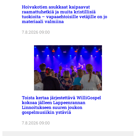
Hoivakotien asukkaat kaipaavat
raamattuhetkiä ja muita kristillisiä
tuokioita – vapaaehtoisille vetäjille on jo
materiaali valmiina
7.8.2026 09:00
Toista kertaa järjestettävä WilliGospel
kokoaa jälleen Lappeenrannan
Linnoitukseen suuren joukon
gospelmusiikin ystäviä
7.8.2026 09:00