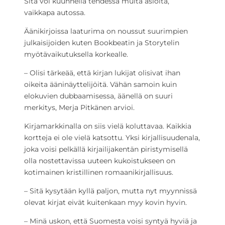
Sitä voi kuunnella tehdessä muita asioita,
vaikkapa autossa.
Äänikirjoissa laaturima on noussut suurimpien
julkaisijoiden kuten Bookbeatin ja Storytelin
myötävaikutuksella korkealle.
– Olisi tärkeää, että kirjan lukijat olisivat ihan
oikeita ääninäyttelijöitä. Vähän samoin kuin
elokuvien dubbaamisessa, äänellä on suuri
merkitys, Merja Pitkänen arvioi.
Kirjamarkkinalla on siis vielä koluttavaa. Kaikkia
kortteja ei ole vielä katsottu. Yksi kirjallisuudenala,
joka voisi pelkällä kirjailijakentän piristymisellä
olla nostettavissa uuteen kukoistukseen on
kotimainen kristillinen romaanikirjallisuus.
– Sitä kysytään kyllä paljon, mutta nyt myynnissä
olevat kirjat eivät kuitenkaan myy kovin hyvin.
– Minä uskon, että Suomesta voisi syntyä hyviä ja