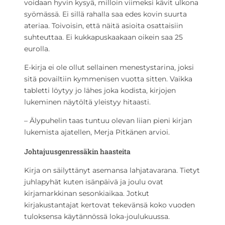
voidaan hyvin kysyä, milloin viimeksi kävit ulkona
syömässä. Ei sillä rahalla saa edes kovin suurta
ateriaa. Toivoisin, että näitä asioita osattaisiin
suhteuttaa. Ei kukkapuskaakaan oikein saa 25
eurolla.
E-kirja ei ole ollut sellainen menestystarina, joksi
sitä povailtiin kymmenisen vuotta sitten. Vaikka
tabletti löytyy jo lähes joka kodista, kirjojen
lukeminen näytöltä yleistyy hitaasti.
– Älypuhelin taas tuntuu olevan liian pieni kirjan
lukemista ajatellen, Merja Pitkänen arvioi.
Johtajuusgenressäkin haasteita
Kirja on säilyttänyt asemansa lahjatavarana. Tietyt
juhlapyhät kuten isänpäivä ja joulu ovat
kirjamarkkinan sesonkiaikaa. Jotkut
kirjakustantajat kertovat tekevänsä koko vuoden
tuloksensa käytännössä loka-joulukuussa.