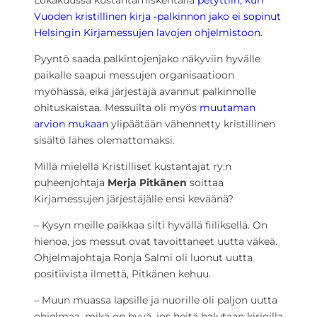
Lokakuussa kustantamiskentällä
petyttiin, kun
Vuoden kristillinen kirja -palkinnon jako ei sopinut
Helsingin Kirjamessujen lavojen ohjelmistoon.
Pyyntö saada palkintojenjako näkyviin hyvälle
paikalle saapui messujen organisaatioon
myöhässä, eikä järjestäjä avannut palkinnolle
ohituskaistaa. Messuilta oli myös
muutaman
arvion mukaan
ylipäätään vähennetty kristillinen
sisältö lähes olemattomaksi.
Millä mielellä Kristilliset kustantajat ry:n
puheenjohtaja
Merja Pitkänen
soittaa
Kirjamessujen järjestäjälle ensi keväänä?
– Kysyn meille paikkaa silti hyvällä fiiliksellä. On
hienoa, jos messut ovat tavoittaneet uutta väkeä.
Ohjelmajohtaja Ronja Salmi oli luonut uutta
positiivista ilmettä, Pitkänen kehuu.
– Muun muassa lapsille ja nuorille oli paljon uutta
ohjelmaa, mikä on hyvä, jos heitä halutaan kirjoilla