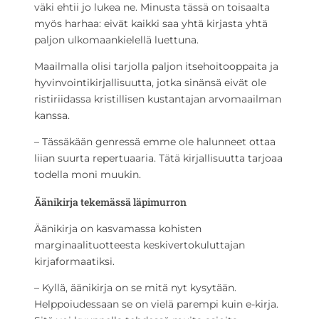
väki ehtii jo lukea ne. Minusta tässä on toisaalta
myös harhaa: eivät kaikki saa yhtä kirjasta yhtä
paljon ulkomaankielellä luettuna.
Maailmalla olisi tarjolla paljon itsehoitooppaita ja
hyvinvointikirjallisuutta, jotka sinänsä eivät ole
ristiriidassa kristillisen kustantajan arvomaailman
kanssa.
– Tässäkään genressä emme ole halunneet ottaa
liian suurta repertuaaria. Tätä kirjallisuutta tarjoaa
todella moni muukin.
Äänikirja tekemässä läpimurron
Äänikirja on kasvamassa kohisten
marginaalituotteesta keskivertokuluttajan
kirjaformaatiksi.
– Kyllä, äänikirja on se mitä nyt kysytään.
Helppoiudessaan se on vielä parempi kuin e-kirja.