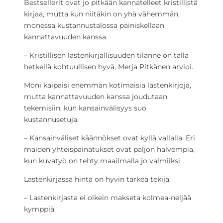
Bestsellerit ovat jo pitkään kannatelleet kristillistä
kirjaa, mutta kun niitäkin on yhä vähemmän,
monessa kustannustalossa painiskellaan
kannattavuuden kanssa.
– Kristillisen lastenkirjallisuuden tilanne on tällä
hetkellä kohtuullisen hyvä, Merja Pitkänen arvioi.
Moni kaipaisi enemmän kotimaisia lastenkirjoja,
mutta kannattavuuden kanssa joudutaan
tekemisiin, kun kansainvälisyys suo
kustannusetuja.
– Kansainväliset käännökset ovat kyllä vallalla. Eri
maiden yhteispainatukset ovat paljon halvempia,
kun kuvatyö on tehty maailmalla jo valmiiksi.
Lastenkirjassa hinta on hyvin tärkeä tekijä.
– Lastenkirjasta ei oikein makseta kolmea-neljää
kymppiä.