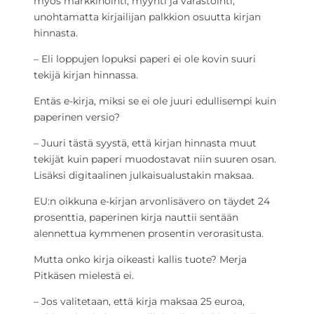
myös markkinointi, myynti ja varastointi,
unohtamatta kirjailijan palkkion osuutta kirjan
hinnasta.
– Eli loppujen lopuksi paperi ei ole kovin suuri
tekijä kirjan hinnassa.
Entäs e-kirja, miksi se ei ole juuri edullisempi kuin
paperinen versio?
– Juuri tästä syystä, että kirjan hinnasta muut
tekijät kuin paperi muodostavat niin suuren osan.
Lisäksi digitaalinen julkaisualustakin maksaa.
EU:n oikkuna e-kirjan arvonlisävero on täydet 24
prosenttia, paperinen kirja nauttii sentään
alennettua kymmenen prosentin verorasitusta.
Mutta onko kirja oikeasti kallis tuote? Merja
Pitkäsen mielestä ei.
– Jos valitetaan, että kirja maksaa 25 euroa,