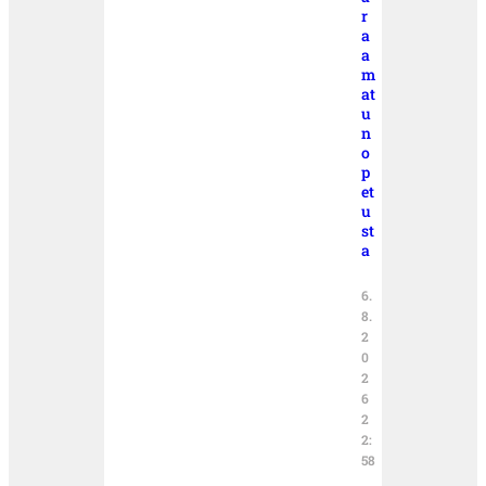
r
a
a
m
at
u
n
o
p
et
u
st
a
6.
8.
2
0
2
6
2
2:
58