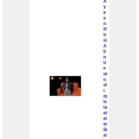
A
y
a
a
n
H
ir
si
A
li
n
ti
e
m
u
sl
i
m
is
ta
at
ei
st
ik
si