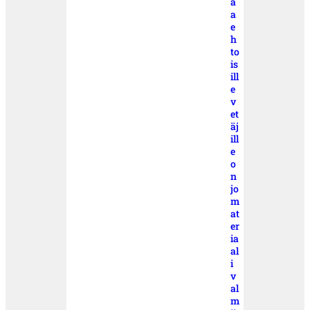
a
a
e
h
to
is
ill
e
v
et
äj
ill
e
o
n
jo
m
at
er
ia
al
i
v
al
m