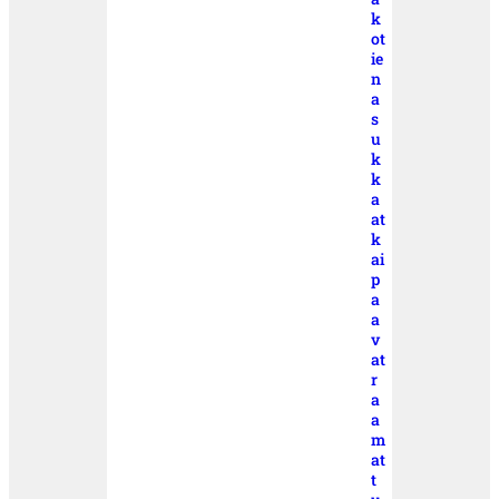
k
ot
ie
n
a
s
u
k
k
a
at
k
ai
p
a
a
v
at
r
a
a
m
at
t