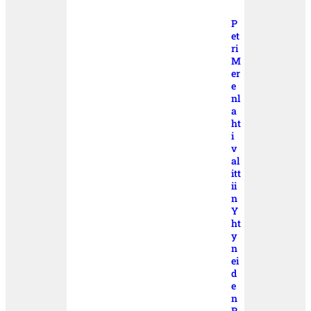
P
et
ri
M
er
e
nl
a
ht
i
v
al
itt
ii
n
Y
ht
y
n
ei
d
e
n
R