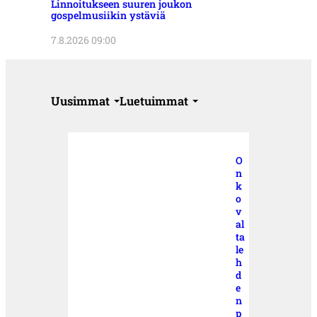
Linnoitukseen suuren joukon
gospelmusiikin ystäviä
7.8.2026 09:00
Uusimmat
Luetuimmat
O
n
k
o
v
al
ta
le
h
d
e
n
p