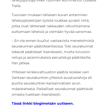
lähetysjohtaja Mika Tuovinen kommentoi Uudelle
Tielle.
Tuovisen mukaan tällaisen kuvan antaminen
lähetysjärjestöjen työstä loukkaa syvästi niitä,
jotka ovat lähteneet rakkauden velvoittamana
auttamaan läheisiä ja viemään hyvää sanomaa.
– En ole ennen kuullut vastaavista menetelmistä
seurakunnan päätöksenteossa. Toki seurakunnat
tekevät päätökset itsenäisesti, mutta toivoisin
reiluja ja asianmukaisia perusteluja päätöksille,
hän jatkaa.
Yhteisen kirkkovaltuuston päätös koskee vain
Vantaan seurakuntien yhteisiä avustusrahoja eli
puolta seurakuntien kansainvälisen avun
määrärahasta. Paikalliset seurakunnat päättävät
omasta tuestaan itsenäisesti.
Tässä linkki blogimetsän uutiseen.