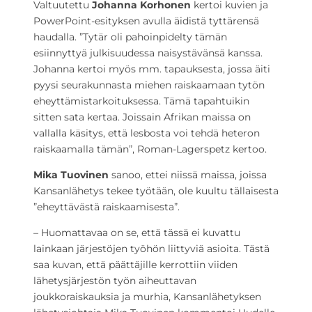
Valtuutettu
Johanna Korhonen
kertoi kuvien ja
PowerPoint-esityksen avulla äidistä tyttärensä
haudalla. ”Tytär oli pahoinpidelty tämän
esiinnyttyä julkisuudessa naisystävänsä kanssa.
Johanna kertoi myös mm. tapauksesta, jossa äiti
pyysi seurakunnasta miehen raiskaamaan tytön
eheyttämistarkoituksessa. Tämä tapahtuikin
sitten sata kertaa. Joissain Afrikan maissa on
vallalla käsitys, että lesbosta voi tehdä heteron
raiskaamalla tämän”, Roman-Lagerspetz kertoo.
Mika Tuovinen
sanoo, ettei niissä maissa, joissa
Kansanlähetys tekee työtään, ole kuultu tällaisesta
”eheyttävästä raiskaamisesta”.
– Huomattavaa on se, että tässä ei kuvattu
lainkaan järjestöjen työhön liittyviä asioita. Tästä
saa kuvan, että päättäjille kerrottiin viiden
lähetysjärjestön työn aiheuttavan
joukkoraiskauksia ja murhia, Kansanlähetyksen