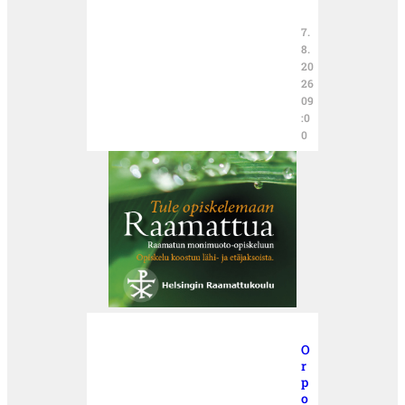
7.
8.
20
26
09
:0
0
O
r
p
o