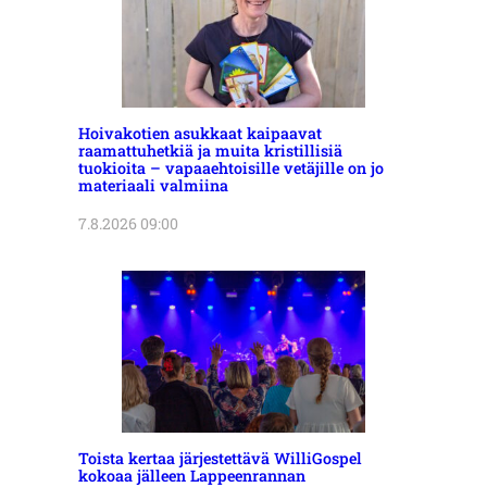
Hoivakotien asukkaat kaipaavat
raamattuhetkiä ja muita kristillisiä
tuokioita – vapaaehtoisille vetäjille on jo
materiaali valmiina
7.8.2026 09:00
Toista kertaa järjestettävä WilliGospel
kokoaa jälleen Lappeenrannan