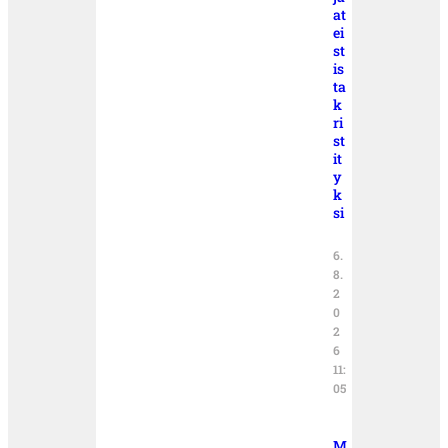
at
ei
st
is
ta
k
ri
st
it
y
k
si
6.
8.
2
0
2
6
11:
05
M