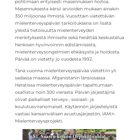
pohtimaan erityisesti masennuksen hoitoa.
Masennuksesta kärsii arvioiden mukaan ainakin
350 miljoonaa ihmistä. Vuosittain vietettävän
mielenterveyspäivän tarkoituksena on lisätä
yleistä tietoisuutta mielenterveyden
merkityksestä ihmiselle sekä herättää keskustelua
henkisen hyvinvoinnin edistämisestä,
mielenterveysongelmien ehkäisystä ja hoidosta.
Päivää on vietetty jo vuodesta 1992.
Tänä vuonna mielenterveyspäivää vietettiin yli
sadassa maassa. Afganistanin länsiosassa
Heratissa mielenterveyspäivän tapahtumaan
osallistui noin 300 vierasta. Päivän järjestäjinä
olivat paikalliset terveys-, sosiaali- ja
koulutusviranomaiset. Käytännön järjestelyistä
vastasi kansainvälisen avustusjärjestön, IAM:n
Mielenterveysprojekti.