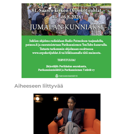
Aiheeseen liittyvää