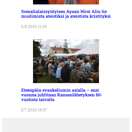
Somalialaissyntyisen Ayaan Hirsi Alin tie
muslimista ateistiksi ja ateistista kristityksi
6.8.2026 11:05
Eteenpäin evankeliumin asialla – ensi
vuonna juhlitaan Kansanlähetyksen 60-
vuotista taivalta
5.7.2026 18:57