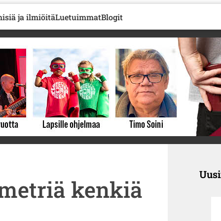
isiä ja ilmiöitä
Luetuimmat
Blogit
Uus
ometriä kenkiä