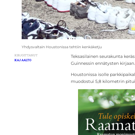
Yhdysvaltain Houstonissa tehtiin kenkäketju
KIRJOITTANUT
Teksasilainen seurakunta keräsi
KAJ AALTO
Guinnessin ennätysten kirjaan.
Houstonissa isolle parkkipaika
muodostui 5,8 kilometrin pitu