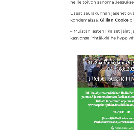
heille toivon sanoma Jeesukses
Useat seurakunnan jäsenet ova
kohdemaissa.
Gillian Cooke
o
– Muistan lasten likaiset jalat 
kasvonsa. Yhtäkkiä he hyppivät