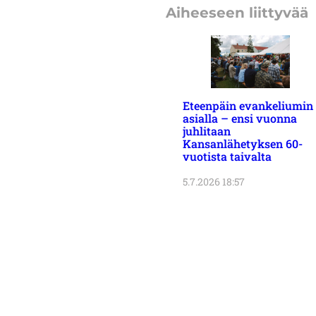
Aiheeseen liittyvää
Eteenpäin evankeliumin
asialla – ensi vuonna
juhlitaan
Kansanlähetyksen 60-
vuotista taivalta
5.7.2026 18:57