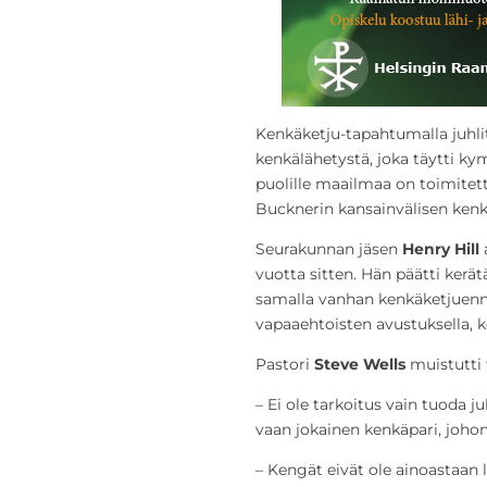
Kenkäketju-tapahtumalla juhlit
kenkälähetystä, joka täytti ky
puolille maailmaa on toimitett
Bucknerin kansainvälisen kenk
Seurakunnan jäsen
Henry Hill
vuotta sitten. Hän päätti kerät
samalla vanhan kenkäketjuen
vapaaehtoisten avustuksella, k
Pastori
Steve Wells
muistutti 
– Ei ole tarkoitus vain tuoda ju
vaan jokainen kenkäpari, joho
– Kengät eivät ole ainoastaan 