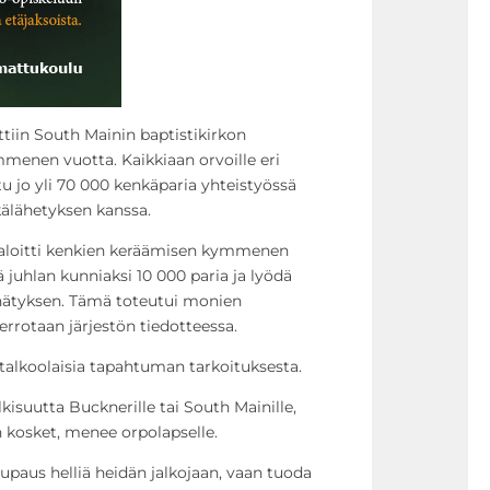
tiin South Mainin baptistikirkon
mmenen vuotta. Kaikkiaan orvoille eri
u jo yli 70 000 kenkäparia yhteistyössä
älähetyksen kanssa.
aloitti kenkien keräämisen kymmenen
ä juhlan kunniaksi 10 000 paria ja lyödä
nätyksen. Tämä toteutui monien
errotaan järjestön tiedotteessa.
talkoolaisia tapahtuman tarkoituksesta.
lkisuutta Bucknerille tai South Mainille,
n kosket, menee orpolapselle.
lupaus helliä heidän jalkojaan, vaan tuoda