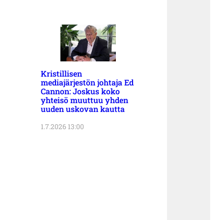
Kristillisen
mediajärjestön johtaja Ed
Cannon: Joskus koko
yhteisö muuttuu yhden
uuden uskovan kautta
1.7.2026 13:00