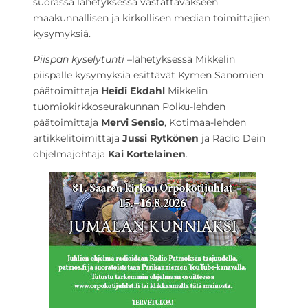
suorassa lähetyksessä vastattavakseen
maakunnallisen ja kirkollisen median toimittajien
kysymyksiä.
Piispan kyselytunti –
lähetyksessä Mikkelin
piispalle kysymyksiä esittävät Kymen Sanomien
päätoimittaja
Heidi Ekdahl
Mikkelin
tuomiokirkkoseurakunnan Polku-lehden
päätoimittaja
Mervi Sensio
, Kotimaa-lehden
artikkelitoimittaja
Jussi Rytkönen
ja Radio Dein
ohjelmajohtaja
Kai Kortelainen
.