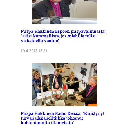
Piispa Häkkinen Espoon piispavalinnasta:
”Olisi kummallista, jos miehille tulisi
virkakielto vaaliin”
19.4.2018 15:31
Piispa Häkkinen Radio Deissä: ”Kiristynyt
turvapaikkapolitiikka johtanut
kohtuuttomiin tilanteisiin”