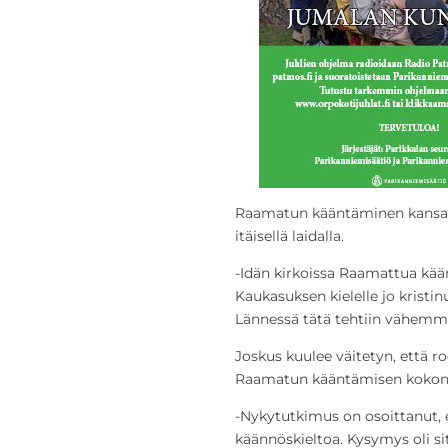
Raamatun kääntäminen kansank
itäisellä laidalla.
-Idän kirkoissa Raamattua käänn
Kaukasuksen kielelle jo kristi
Lännessä tätä tehtiin vähemm
Joskus kuulee väitetyn, että ro
Raamatun kääntämisen kokon
-Nykytutkimus on osoittanut, et
käännöskieltoa. Kysymys oli si