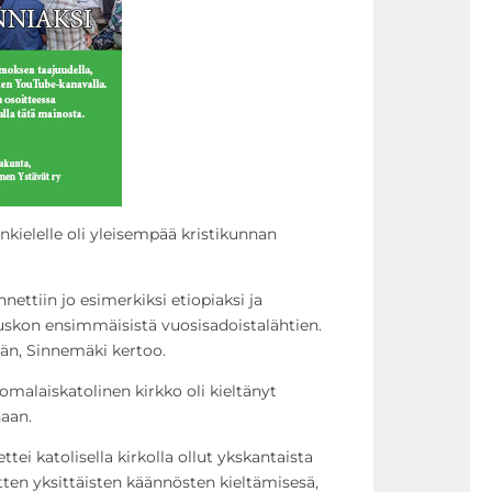
ielelle oli yleisempää kristikunnan
ettiin jo esimerkiksi etiopiaksi ja
nuskon ensimmäisistä vuosisadoistalähtien.
än, Sinnemäki kertoo.
omalaiskatolinen kirkko oli kieltänyt
aan.
tei katolisella kirkolla ollut ykskantaista
tten yksittäisten käännösten kieltämisesä,