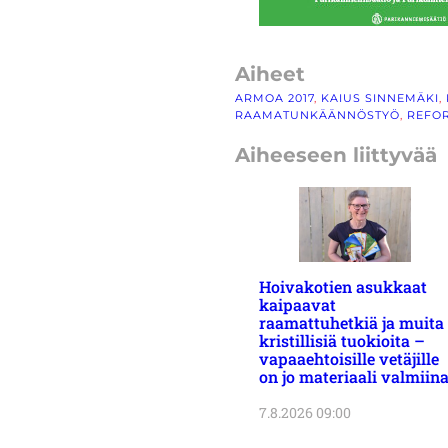
Aiheet
ARMOA 2017
, 
KAIUS SINNEMÄKI
, 
RAAMATUNKÄÄNNÖSTYÖ
, 
REFO
Aiheeseen liittyvää
Hoivakotien asukkaat
kaipaavat
raamattuhetkiä ja muita
kristillisiä tuokioita –
vapaaehtoisille vetäjille
on jo materiaali valmiin
7.8.2026 09:00