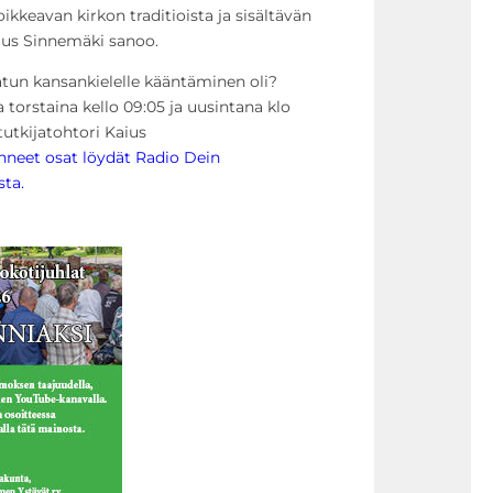
oikkeavan kirkon traditioista ja sisältävän
aius Sinnemäki sanoo.
tun kansankielelle kääntäminen oli?
torstaina kello 09:05 ja uusintana klo
tutkijatohtori Kaius
neet osat löydät Radio Dein
sta.