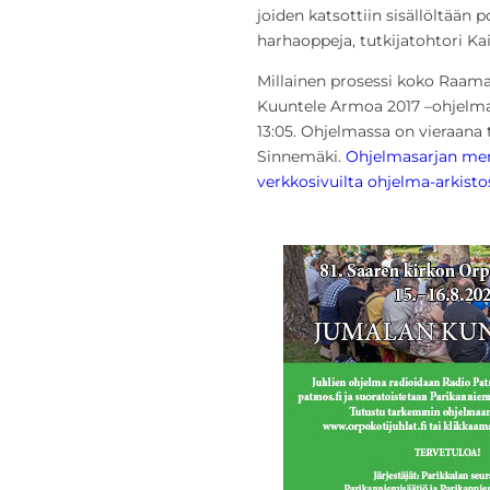
joiden katsottiin sisällöltään p
harhaoppeja, tutkijatohtori K
Millainen prosessi koko Raama
Kuuntele Armoa 2017 –ohjelma 
13:05. Ohjelmassa on vieraana 
Sinnemäki.
Ohjelmasarjan men
verkkosivuilta ohjelma-arkisto