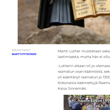
KIRJOITTANUT
Martti Luther muistetaan sak
MARTTI PYYKÖNEN
laatimisesta, mutta hän ei oll
-Lutherin aikaan oli jo olema
raamatun osan käännöstä, sekä
oli kääntänyt raamatun jo 1300-
Kokonaisia käännettyjä Raamat
Kaius Sinnemäki.