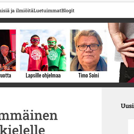
isiä ja ilmiöitä
Luetuimmat
Blogit
Uus
simmäinen
ielelle