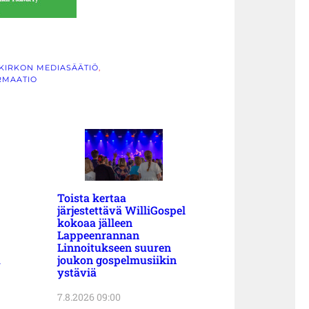
KIRKON MEDIASÄÄTIÖ
, 
RMAATIO
Toista kertaa
järjestettävä WilliGospel
kokoaa jälleen
Lappeenrannan
Linnoitukseen suuren
a
joukon gospelmusiikin
ystäviä
7.8.2026 09:00