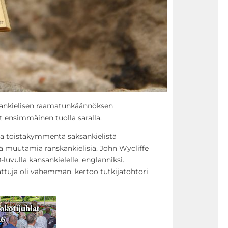
sankielisen raamatunkäännöksen
ut ensimmäinen tuolla saralla.
ssa toistakymmentä saksankielistä
 muutamia ranskankielisiä. John Wycliffe
luvulla kansankielelle, englanniksi.
tuja oli vähemmän, kertoo tutkijatohtori