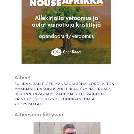
Aiheet
EU
, 
IRAK
, 
JAN FIGEL
, 
KANSANMURHA
, 
LORDI ALTON
, 
MYANMAR
, 
PAKOLAISPOLITIIKKA
, 
SYYRIA
, 
TRUMP
, 
USKONNONVAPAUS
, 
VÄHEMMISTÖT
, 
VAINOTUT
KRISTITYT
, 
YHDISTYNYT KUNINGASKUNTA
, 
YHDYSVALLAT
Aiheeseen liittyvää