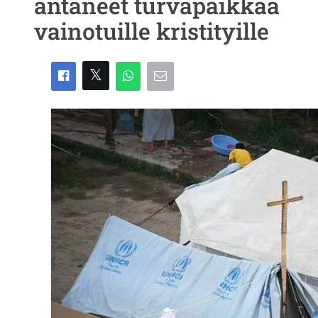
antaneet turvapaikkaa
vainotuille kristityille