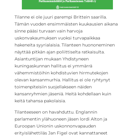
Tilanne ei ole juuri parempi Brittein saarilla.
Tämän vuoden ensimmäisten kuukausien aikana
sinne pääsi turvaan vain harvoja
uskonvakaumuksen vuoksi turvapaikkaa
hakeneita syyrialaisia. Tilanteen huononeminen
näyttää pitkän ajan poliittiselta ratkaisulta.
Asiantuntijan mukaan Yhdistyneen
kuningaskunnan hallitus ei ymmärrä
vähemmistöihin kohdistuvien hirmutekojen
olevan kansanmurhia. Hallitus ei ole ryhtynyt
toimenpiteisiin suojellakseen näiden
kansanryhmien jäseniä. Heitä kohdellaan kuin
keitä tahansa pakolaisia.
Tilanteeseen on havahduttu. Englannin
parlamentin ylähuoneen jäsen lordi Alton ja
Euroopan Unionin uskonnonvapauden
erityislähettiläs Jan Figel ovat kannattaneet