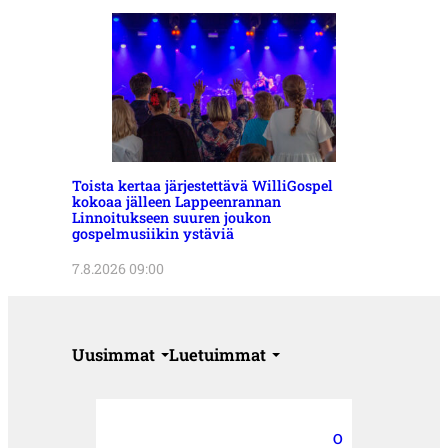
Toista kertaa järjestettävä WilliGospel
kokoaa jälleen Lappeenrannan
Linnoitukseen suuren joukon
gospelmusiikin ystäviä
7.8.2026 09:00
Uusimmat
Luetuimmat
O