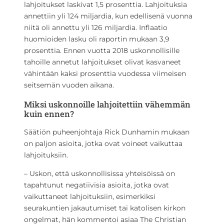
lahjoitukset laskivat 1,5 prosenttia. Lahjoituksia
annettiin yli 124 miljardia, kun edellisenä vuonna
niitä oli annettu yli 126 miljardia. Inflaatio
huomioiden lasku oli raportin mukaan 3,9
prosenttia. Ennen vuotta 2018 uskonnollisille
tahoille annetut lahjoitukset olivat kasvaneet
vähintään kaksi prosenttia vuodessa viimeisen
seitsemän vuoden aikana.
Miksi uskonnoille lahjoitettiin vähemmän
kuin ennen?
Säätiön puheenjohtaja Rick Dunhamin mukaan
on paljon asioita, jotka ovat voineet vaikuttaa
lahjoituksiin.
– Uskon, että uskonnollisissa yhteisöissä on
tapahtunut negatiivisia asioita, jotka ovat
vaikuttaneet lahjoituksiin, esimerkiksi
seurakuntien jakautumiset tai katolisen kirkon
ongelmat, hän kommentoi asiaa The Christian