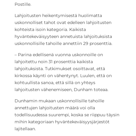
Postille.
Lahjoitusten heikentymisestä huolimatta
uskonnolliset tahot ovat edelleen lahjoitusten
kohteista isoin kategoria. Kaikista
hyväntekeväisyyteen annetuista lahjoituksista
uskonnollisille tahoille annettiin 29 prosenttia.
– Parina edellisenä vuonna uskonnoille on
lahjoitettu noin 31 prosenttia kaikista
lahjoituksista. Tutkimukset osoittavat, että
kirkossa käynti on vähentynyt. Luulen, että on
kohtuullista sanoa, että sillä on yhteys
lahjoitusten vähenemiseen, Dunham toteaa.
Dunhamin mukaan uskonnollisille tahoille
annettujen lahjoitusten määrä voi olla
todellisuudessa suurempi, koska se riippuu täysin
mihin kategoriaan hyväntekeväisyysjärjestöt
lajitellaan.