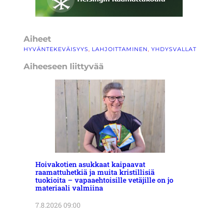
Aiheet
HYVÄNTEKEVÄISYYS
, 
LAHJOITTAMINEN
, 
YHDYSVALLAT
Aiheeseen liittyvää
Hoivakotien asukkaat kaipaavat
raamattuhetkiä ja muita kristillisiä
tuokioita – vapaaehtoisille vetäjille on jo
materiaali valmiina
7.8.2026 09:00