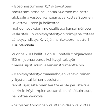
– Epäonnistuminen 0,7 % tavoitteen
saavuttamisessa heikentää Suomen mainetta
globaalina vastuunkantajana, vaikuttaa Suomen
uskottavuuteen ja heikentää
mahdollisuuksiamme osallistua kansainväliseen
keskusteluun kehitysyhteistyön toimijana, toteaa
Lähetysyhdistys Kylväjän hankekoordinaattori
Juri Veikkola
.
Vuonna 2019 hallitus on suunnitellut ohjaavansa
130 miljoonaa euroa kehitysyhteistyön
finanssisijoituksiin ja lainainstrumentteihin.
– Kehitysyhteistyömäärärahojen kanavoiminen
yritysten tai lainamuotoisten
rahoitusjärjestelmien kautta ei ole perusteltua
kaikkein köyhimpien auttamisen näkökulmasta,
painottaa Veikkola.
– Yritysten toiminnan kautta voidaan vaikuttaa