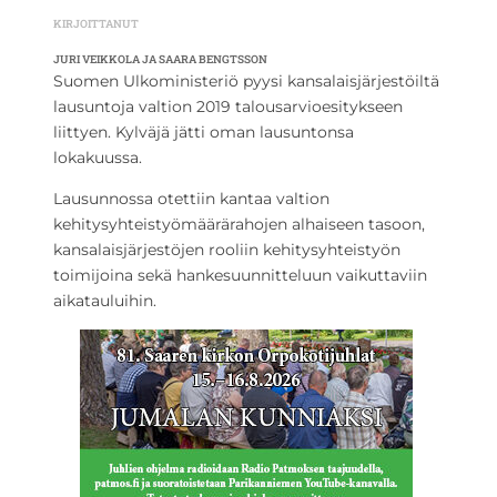
KIRJOITTANUT
JURI VEIKKOLA JA SAARA BENGTSSON
Suomen Ulkoministeriö pyysi kansalaisjärjestöiltä
lausuntoja valtion 2019 talousarvioesitykseen
liittyen. Kylväjä jätti oman lausuntonsa
lokakuussa.
Lausunnossa otettiin kantaa valtion
kehitysyhteistyömäärärahojen alhaiseen tasoon,
kansalaisjärjestöjen rooliin kehitysyhteistyön
toimijoina sekä hankesuunnitteluun vaikuttaviin
aikatauluihin.