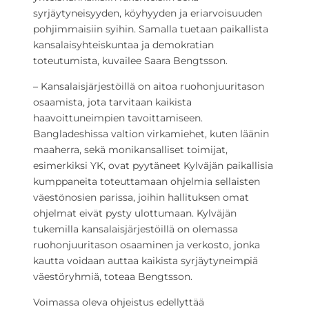
syrjäytyneisyyden, köyhyyden ja eriarvoisuuden
pohjimmaisiin syihin. Samalla tuetaan paikallista
kansalaisyhteiskuntaa ja demokratian
toteutumista, kuvailee Saara Bengtsson.
– Kansalaisjärjestöillä on aitoa ruohonjuuritason
osaamista, jota tarvitaan kaikista
haavoittuneimpien tavoittamiseen.
Bangladeshissa valtion virkamiehet, kuten läänin
maaherra, sekä monikansalliset toimijat,
esimerkiksi YK, ovat pyytäneet Kylväjän paikallisia
kumppaneita toteuttamaan ohjelmia sellaisten
väestönosien parissa, joihin hallituksen omat
ohjelmat eivät pysty ulottumaan. Kylväjän
tukemilla kansalaisjärjestöillä on olemassa
ruohonjuuritason osaaminen ja verkosto, jonka
kautta voidaan auttaa kaikista syrjäytyneimpiä
väestöryhmiä, toteaa Bengtsson.
Voimassa oleva ohjeistus edellyttää