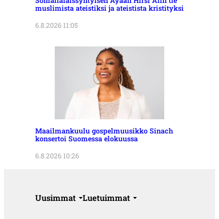
Somalialaissyntyisen Ayaan Hirsi Alin tie
muslimista ateistiksi ja ateistista kristityksi
6.8.2026 11:05
Maailmankuulu gospelmuusikko Sinach
konsertoi Suomessa elokuussa
6.8.2026 10:26
Uusimmat
Luetuimmat