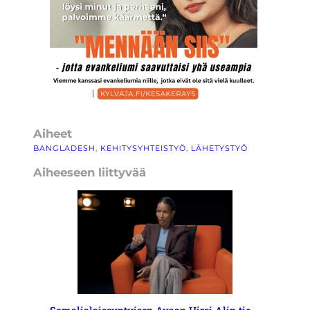
Aiheet
BANGLADESH
, 
KEHITYSYHTEISTYÖ
, 
LÄHETYSTYÖ
Aiheeseen liittyvää