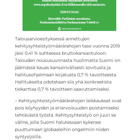
Talousarvioesityksessä annettujen
kehitysyhteistyömäärärahojen taso vuonna 2019
jäisi 0,41 % suhteessa bruttokansantuloon.
Talouden noususuunnasta huolimatta Suomi on
jäämässä kauas kansainvälisesti sovitusta ja
hallitusohjelmaan kirjatusta 0,7 % tavoitteesta.
Hallitukselta odotetaan siis yhä konkreetista
tiekarttaa 0,7 % tavoitteen saavuttamiseksi.
– Kehitysyhteistyömäärärahojen leikkaukset ovat
pois köyhyyden ja eriarvoisuuden poistamiseksi
tehtävästä työstä. Kehitysyhteistyö on juuri se
väline, jolla Suomi halutessaan kykenee
puuttumaan globaaleihin ongelmiin niiden
syntysijoilla.