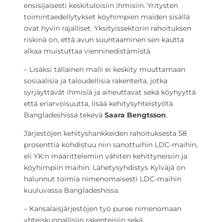
ensisijaisesti keskituloisiin ihmisiin. Yritysten
toimintaedellytykset köyhimpien maiden sisällä
ovat hyvin rajalliset. Yksityissektorin rahoituksen
riskinä on, että avun suuntaaminen sen kautta
alkaa muistuttaa vienninedistämistä.
– Lisäksi tällainen malli ei keskity muuttamaan
sosiaalisia ja taloudellisia rakenteita, jotka
syrjäyttävät ihmisiä ja aiheuttavat sekä köyhyyttä
että eriarvoisuutta, lisää kehitysyhteistyötä
Bangladeshissa tekevä
Saara Bengtsson
.
Järjestöjen kehityshankkeiden rahoituksesta 58
prosenttia kohdistuu niin sanottuihin LDC-maihin,
eli YK:n määrittelemiin vähiten kehittyneisiin ja
köyhimpiin maihin. Lähetysyhdistys Kylväjä on
halunnut toimia nimenomaisesti LDC-maihin
kuuluvassa Bangladeshissa.
– Kansalaisjärjestöjen työ puree nimenomaan
yhteiskunnallisiin rakenteisiin sekä