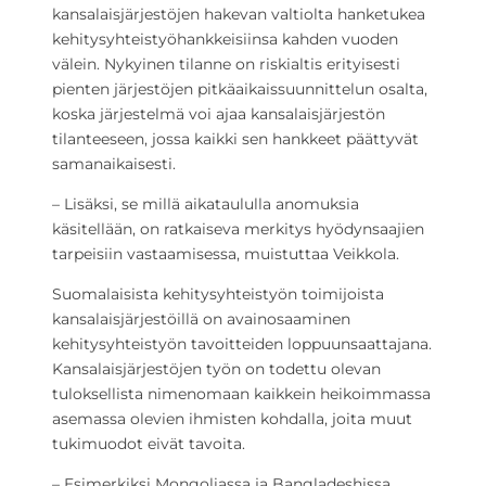
kansalaisjärjestöjen hakevan valtiolta hanketukea
kehitysyhteistyöhankkeisiinsa kahden vuoden
välein. Nykyinen tilanne on riskialtis erityisesti
pienten järjestöjen pitkäaikaissuunnittelun osalta,
koska järjestelmä voi ajaa kansalaisjärjestön
tilanteeseen, jossa kaikki sen hankkeet päättyvät
samanaikaisesti.
– Lisäksi, se millä aikataululla anomuksia
käsitellään, on ratkaiseva merkitys hyödynsaajien
tarpeisiin vastaamisessa, muistuttaa Veikkola.
Suomalaisista kehitysyhteistyön toimijoista
kansalaisjärjestöillä on avainosaaminen
kehitysyhteistyön tavoitteiden loppuunsaattajana.
Kansalaisjärjestöjen työn on todettu olevan
tuloksellista nimenomaan kaikkein heikoimmassa
asemassa olevien ihmisten kohdalla, joita muut
tukimuodot eivät tavoita.
– Esimerkiksi Mongoliassa ja Bangladeshissa