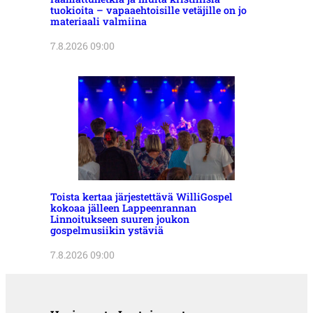
tuokioita – vapaaehtoisille vetäjille on jo
materiaali valmiina
7.8.2026 09:00
Toista kertaa järjestettävä WilliGospel
kokoaa jälleen Lappeenrannan
Linnoitukseen suuren joukon
gospelmusiikin ystäviä
7.8.2026 09:00