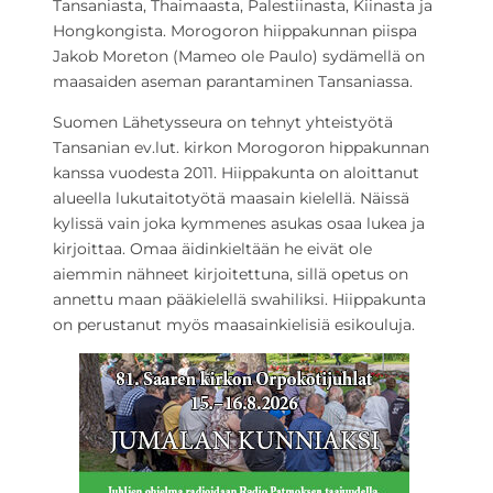
Tansaniasta, Thaimaasta, Palestiinasta, Kiinasta ja
Hongkongista. Morogoron hiippakunnan piispa
Jakob Moreton (Mameo ole Paulo) sydämellä on
maasaiden aseman parantaminen Tansaniassa.
Suomen Lähetysseura on tehnyt yhteistyötä
Tansanian ev.lut. kirkon Morogoron hippakunnan
kanssa vuodesta 2011. Hiippakunta on aloittanut
alueella lukutaitotyötä maasain kielellä. Näissä
kylissä vain joka kymmenes asukas osaa lukea ja
kirjoittaa. Omaa äidinkieltään he eivät ole
aiemmin nähneet kirjoitettuna, sillä opetus on
annettu maan pääkielellä swahiliksi. Hiippakunta
on perustanut myös maasainkielisiä esikouluja.