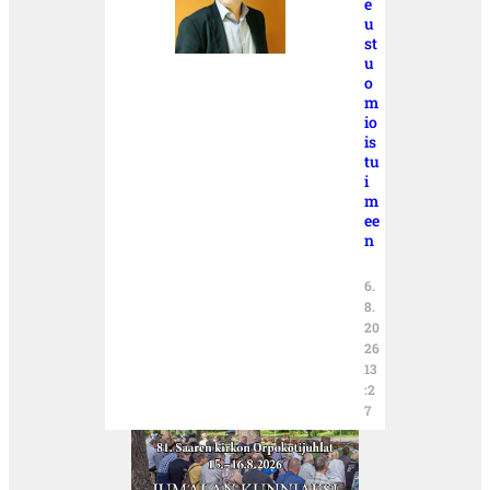
e
u
st
u
o
m
io
is
tu
i
m
ee
n
6.
8.
20
26
13
:2
7