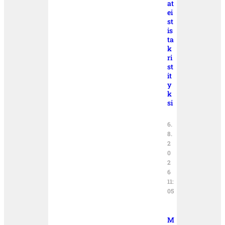
at
ei
st
is
ta
k
ri
st
it
y
k
si
6.
8.
2
0
2
6
11:
05
M