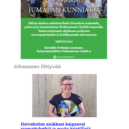
Aiheeseen liittyvää
Hoivakotien asukkaat kaipaavat
raamattuhetkiä ja muita kristillisiä