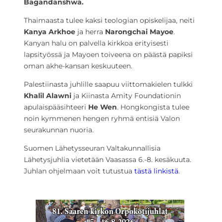
Bagandanshwa.
Thaimaasta tulee kaksi teologian opiskelijaa, neiti
Kanya Arkhoe
ja herra
Narongchai Mayoe
.
Kanyan halu on palvella kirkkoa erityisesti
lapsityössä ja Mayoen toiveena on päästä papiksi
oman akhe-kansan keskuuteen.
Palestiinasta juhlille saapuu viittomakielen tulkki
Khalil Alawni
ja Kiinasta Amity Foundationin
apulaispääsihteeri
He Wen
. Hongkongista tulee
noin kymmenen hengen ryhmä entisiä Valon
seurakunnan nuoria.
Suomen Lähetysseuran Valtakunnallisia
Lähetysjuhlia vietetään Vaasassa 6.-8. kesäkuuta.
Juhlan ohjelmaan voit tutustua
tästä linkistä
.