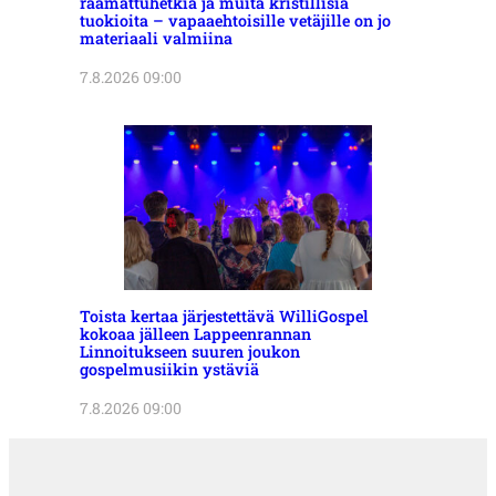
raamattuhetkiä ja muita kristillisiä
tuokioita – vapaaehtoisille vetäjille on jo
materiaali valmiina
7.8.2026 09:00
Toista kertaa järjestettävä WilliGospel
kokoaa jälleen Lappeenrannan
Linnoitukseen suuren joukon
gospelmusiikin ystäviä
7.8.2026 09:00