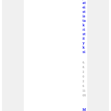
at
ei
st
is
ta
k
ri
st
it
y
k
si
6.
8.
2
0
2
6
11:
05
M