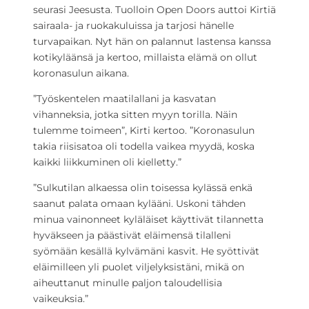
seurasi Jeesusta. Tuolloin Open Doors auttoi Kirtiä
sairaala- ja ruokakuluissa ja tarjosi hänelle
turvapaikan. Nyt hän on palannut lastensa kanssa
kotikyläänsä ja kertoo, millaista elämä on ollut
koronasulun aikana.
”Työskentelen maatilallani ja kasvatan
vihanneksia, jotka sitten myyn torilla. Näin
tulemme toimeen”, Kirti kertoo. ”Koronasulun
takia riisisatoa oli todella vaikea myydä, koska
kaikki liikkuminen oli kielletty.”
”Sulkutilan alkaessa olin toisessa kylässä enkä
saanut palata omaan kylääni. Uskoni tähden
minua vainonneet kyläläiset käyttivät tilannetta
hyväkseen ja päästivät eläimensä tilalleni
syömään kesällä kylvämäni kasvit. He syöttivät
eläimilleen yli puolet viljelyksistäni, mikä on
aiheuttanut minulle paljon taloudellisia
vaikeuksia.”