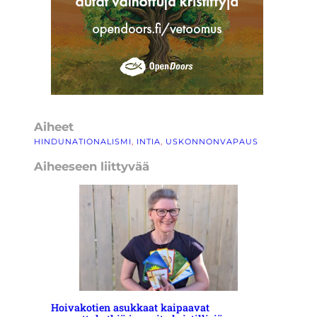
Aiheet
HINDUNATIONALISMI
, 
INTIA
, 
USKONNONVAPAUS
Aiheeseen liittyvää
Hoivakotien asukkaat kaipaavat