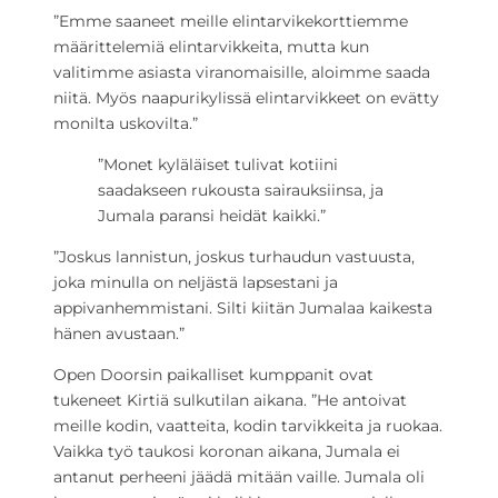
”Emme saaneet meille elintarvikekorttiemme
määrittelemiä elintarvikkeita, mutta kun
valitimme asiasta viranomaisille, aloimme saada
niitä. Myös naapurikylissä elintarvikkeet on evätty
monilta uskovilta.”
”Monet kyläläiset tulivat kotiini
saadakseen rukousta sairauksiinsa, ja
Jumala paransi heidät kaikki.”
”Joskus lannistun, joskus turhaudun vastuusta,
joka minulla on neljästä lapsestani ja
appivanhemmistani. Silti kiitän Jumalaa kaikesta
hänen avustaan.”
Open Doorsin paikalliset kumppanit ovat
tukeneet Kirtiä sulkutilan aikana. ”He antoivat
meille kodin, vaatteita, kodin tarvikkeita ja ruokaa.
Vaikka työ taukosi koronan aikana, Jumala ei
antanut perheeni jäädä mitään vaille. Jumala oli