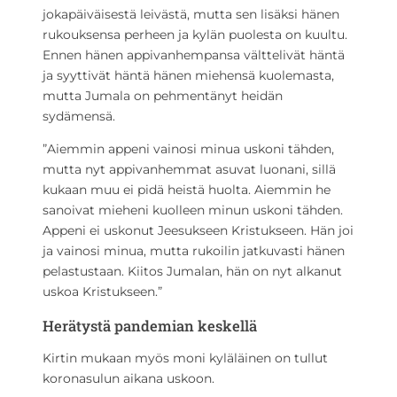
jokapäiväisestä leivästä, mutta sen lisäksi hänen
rukouksensa perheen ja kylän puolesta on kuultu.
Ennen hänen appivanhempansa välttelivät häntä
ja syyttivät häntä hänen miehensä kuolemasta,
mutta Jumala on pehmentänyt heidän
sydämensä.
”Aiemmin appeni vainosi minua uskoni tähden,
mutta nyt appivanhemmat asuvat luonani, sillä
kukaan muu ei pidä heistä huolta. Aiemmin he
sanoivat mieheni kuolleen minun uskoni tähden.
Appeni ei uskonut Jeesukseen Kristukseen. Hän joi
ja vainosi minua, mutta rukoilin jatkuvasti hänen
pelastustaan. Kiitos Jumalan, hän on nyt alkanut
uskoa Kristukseen.”
Herätystä pandemian keskellä
Kirtin mukaan myös moni kyläläinen on tullut
koronasulun aikana uskoon.