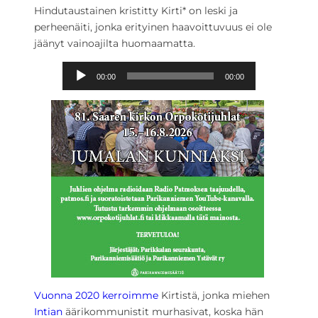
Hindutaustainen kristitty Kirti* on leski ja
perheenäiti, jonka erityinen haavoittuvuus ei ole
jäänyt vainoajilta huomaamatta.
Ä
00:00
00:00
ä
n
i
t
o
i
s
t
i
n
Vuonna 2020 kerroimme
Kirtistä, jonka miehen
Intian
äärikommunistit murhasivat, koska hän