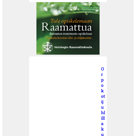
O
r
p
o
k
ot
ij
u
hl
ill
a
k
u