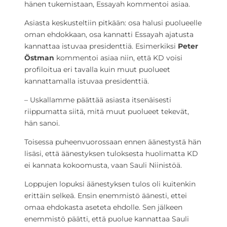
hänen tukemistaan, Essayah kommentoi asiaa.
Asiasta keskusteltiin pitkään: osa halusi puolueelle
oman ehdokkaan, osa kannatti Essayah ajatusta
kannattaa istuvaa presidenttiä. Esimerkiksi
Peter
Östman
kommentoi asiaa niin, että KD voisi
profiloitua eri tavalla kuin muut puolueet
kannattamalla istuvaa presidenttiä.
– Uskallamme päättää asiasta itsenäisesti
riippumatta siitä, mitä muut puolueet tekevät,
hän sanoi.
Toisessa puheenvuorossaan ennen äänestystä hän
lisäsi, että äänestyksen tuloksesta huolimatta KD
ei kannata kokoomusta, vaan Sauli Niinistöä.
Loppujen lopuksi äänestyksen tulos oli kuitenkin
erittäin selkeä. Ensin enemmistö äänesti, ettei
omaa ehdokasta aseteta ehdolle. Sen jälkeen
enemmistö päätti, että puolue kannattaa Sauli