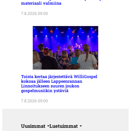
materiaali valmiina
7.8.2026 09:00
Toista kertaa järjestettävä WilliGospel
kokoaa jälleen Lappeenrannan
Linnoitukseen suuren joukon
gospelmusiikin ystäviä
7.8.2026 09:00
Uusimmat
Luetuimmat