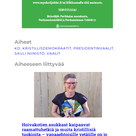
Aiheet
KD
, 
KRISTILLISDEMOKRAATIT
, 
PRESIDENTINVAALIT
, 
SAULI NIINISTÖ
, 
VAALIT
Aiheeseen liittyvää
Hoivakotien asukkaat kaipaavat
raamattuhetkiä ja muita kristillisiä
tuokioita – vapaaehtoisille vetäjille on jo