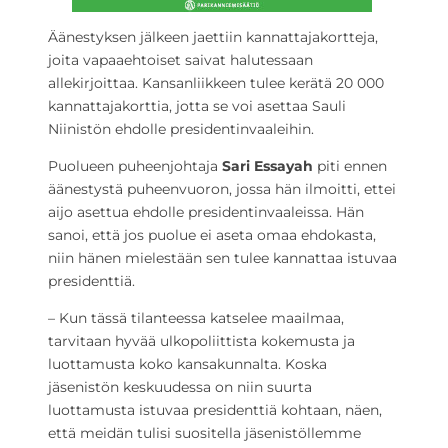
Äänestyksen jälkeen jaettiin kannattajakortteja,
joita vapaaehtoiset saivat halutessaan
allekirjoittaa. Kansanliikkeen tulee kerätä 20 000
kannattajakorttia, jotta se voi asettaa Sauli
Niinistön ehdolle presidentinvaaleihin.
Puolueen puheenjohtaja
Sari Essayah
piti ennen
äänestystä puheenvuoron, jossa hän ilmoitti, ettei
aijo asettua ehdolle presidentinvaaleissa. Hän
sanoi, että jos puolue ei aseta omaa ehdokasta,
niin hänen mielestään sen tulee kannattaa istuvaa
presidenttiä.
– Kun tässä tilanteessa katselee maailmaa,
tarvitaan hyvää ulkopoliittista kokemusta ja
luottamusta koko kansakunnalta. Koska
jäsenistön keskuudessa on niin suurta
luottamusta istuvaa presidenttiä kohtaan, näen,
että meidän tulisi suositella jäsenistöllemme