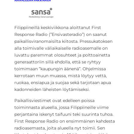
ANNALEENA PAKKANEN
Filippiineillä keskiviikkona aloittanut First
Response Radio (”Ensivasteradio”) on saanut
paikallisviranomaisilta kiitosta. Pressukatoksen
alla toimivalle väliaikaiselle radioasemalle on
luvattu paremmat olosuhteet ja polttoainetta
generaattoriin sillä ehdolla, että se ryhtyy
toimimaan ”kaupungin äänenä”. Ohjelmissa
kerrotaan muun muassa, mistä löytyy vettä,
ruokaa, ensiapua ja suojaa sekä tarjotaan apua
kadonneiden läheisten löytämiseksi.
Paikallisviestimet ovat edelleen poissa
toiminnasta alueella, jossa Filippiineille viime
perjantaina iskenyt taifuuni teki suurinta tuhoa.
First Response Radio on ensimmäinen kahdesta
radioasemasta, joita alueella nyt toimii. Sen