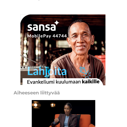
Aiheeseen liittyvää