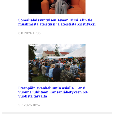
Somalialaissyntyisen Ayaan Hirsi Alin tie
muslimista ateistiksi ja ateistista kristityksi
6.8.2026 11:05
Eteenpäin evankeliumin asialla – ensi
vuonna juhlitaan Kansanlähetyksen 60-
vuotista taivalta
5.7.2026 18:57