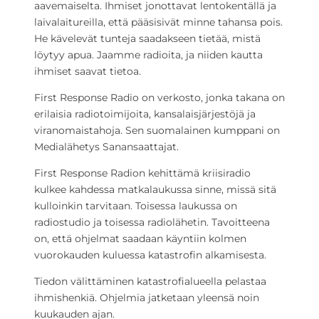
aavemaiselta. Ihmiset jonottavat lentokentällä ja
laivalaitureilla, että pääsisivät minne tahansa pois.
He kävelevät tunteja saadakseen tietää, mistä
löytyy apua. Jaamme radioita, ja niiden kautta
ihmiset saavat tietoa.
First Response Radio on verkosto, jonka takana on
erilaisia radiotoimijoita, kansalaisjärjestöjä ja
viranomaistahoja. Sen suomalainen kumppani on
Medialähetys Sanansaattajat.
First Response Radion kehittämä kriisiradio
kulkee kahdessa matkalaukussa sinne, missä sitä
kulloinkin tarvitaan. Toisessa laukussa on
radiostudio ja toisessa radiolähetin. Tavoitteena
on, että ohjelmat saadaan käyntiin kolmen
vuorokauden kuluessa katastrofin alkamisesta.
Tiedon välittäminen katastrofialueella pelastaa
ihmishenkiä. Ohjelmia jatketaan yleensä noin
kuukauden ajan.