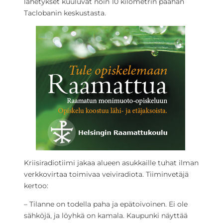
lähetykset kuuluvat noin 10 kilometrin päähän
Taclobanin keskustasta.
Kriisiradiotiimi jakaa alueen asukkaille tuhat ilman
verkkovirtaa toimivaa veiviradiota. Tiiminvetäjä
kertoo:
– Tilanne on todella paha ja epätoivoinen. Ei ole
sähköjä, ja löyhkä on kamala. Kaupunki näyttää