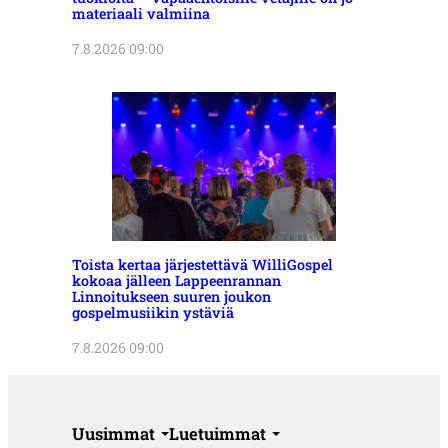
materiaali valmiina
7.8.2026 09:00
Toista kertaa järjestettävä WilliGospel
kokoaa jälleen Lappeenrannan
Linnoitukseen suuren joukon
gospelmusiikin ystäviä
7.8.2026 09:00
Uusimmat
Luetuimmat