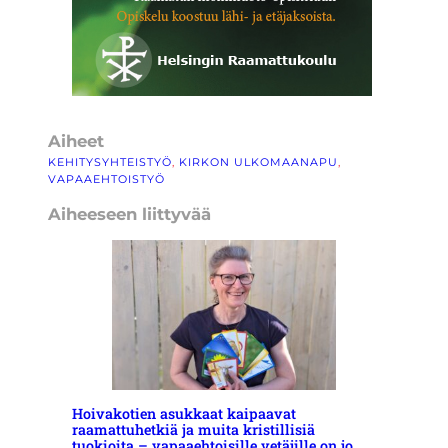
Aiheet
KEHITYSYHTEISTYÖ
, 
KIRKON ULKOMAANAPU
, 
VAPAAEHTOISTYÖ
Aiheeseen liittyvää
Hoivakotien asukkaat kaipaavat
raamattuhetkiä ja muita kristillisiä
tuokioita – vapaaehtoisille vetäjille on jo