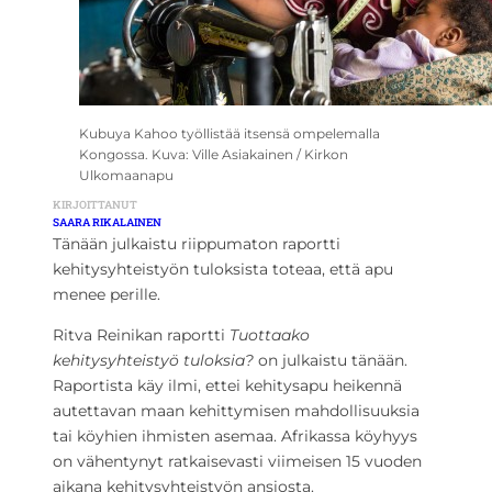
Kubuya Kahoo työllistää itsensä ompelemalla
Kongossa. Kuva: Ville Asiakainen / Kirkon
Ulkomaanapu
KIRJOITTANUT
SAARA RIKALAINEN
Tänään julkaistu riippumaton raportti
kehitysyhteistyön tuloksista toteaa, että apu
menee perille.
Ritva Reinikan raportti
Tuottaako
kehitysyhteistyö tuloksia?
on julkaistu tänään.
Raportista käy ilmi, ettei kehitysapu heikennä
autettavan maan kehittymisen mahdollisuuksia
tai köyhien ihmisten asemaa. Afrikassa köyhyys
on vähentynyt ratkaisevasti viimeisen 15 vuoden
aikana kehitysyhteistyön ansiosta.