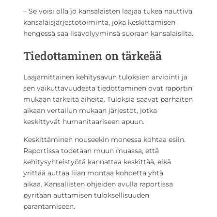
– Se voisi olla jo kansalaisten laajaa tukea nauttiva
kansalaisjärjestötoiminta, joka keskittämisen
hengessä saa lisävolyyminsä suoraan kansalaisilta.
Tiedottaminen on tärkeää
Laajamittainen kehitysavun tuloksien arviointi ja
sen vaikuttavuudesta tiedottaminen ovat raportin
mukaan tärkeitä aiheita. Tuloksia saavat parhaiten
aikaan vertailun mukaan järjestöt, jotka
keskittyvät humanitaariseen apuun.
Keskittäminen nouseekin monessa kohtaa esiin.
Raportissa todetaan muun muassa, että
kehitysyhteistyötä kannattaa keskittää, eikä
yrittää auttaa liian montaa kohdetta yhtä
aikaa. Kansallisten ohjeiden avulla raportissa
pyritään auttamisen tuloksellisuuden
parantamiseen.