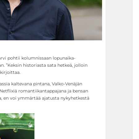
ärvi pohtii kolumnissaan lopunaika-
. ”Keksin historiasta sata hetkeä, jolloin
irjoittaa.
ssia kaltevana pintana, Valko-Venäjän
Netflixiä romantiikantappajana ja bensan
, en voi ymmärtää ajatusta nykyhetkestä