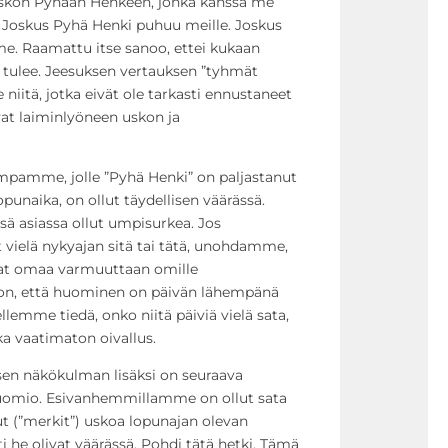
uskon Pyhään Henkeen, jonka kanssa me
. Joskus Pyhä Henki puhuu meille. Joskus
. Raamattu itse sanoo, ettei kukaan
a tulee. Jeesuksen vertauksen ”tyhmät
le niitä, jotka eivät ole tarkasti ennustaneet
ovat laiminlyöneen uskon ja
empamme, jolle ”Pyhä Henki” on paljastanut
punaika, on ollut täydellisen väärässä.
sä asiassa ollut umpisurkea. Jos
t vielä nykyajan sitä tai tätä, unohdamme,
ivat omaa varmuuttaan omille
kon, että huominen on päivän lähempänä
llemme tiedä, onko niitä päiviä vielä sata,
ka vaatimaton oivallus.
lisen näkökulman lisäksi on seuraava
n huomio. Esivanhemmillamme on ollut sata
 (”merkit”) uskoa lopunajan olevan
i he olivat väärässä. Pohdi tätä hetki. Tämä