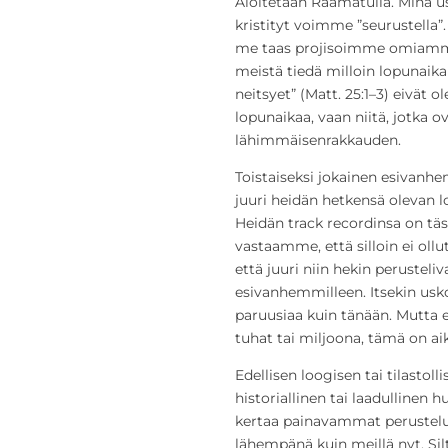
Aloitetaan Raamatulla. Minä 
kristityt voimme ”seurustella”
me taas projisoimme omiamme
meistä tiedä milloin lopunaik
neitsyet” (Matt. 25:1–3) eivät o
lopunaikaa, vaan niitä, jotka 
lähimmäisenrakkauden.
Toistaiseksi jokainen esivanh
juuri heidän hetkensä olevan lo
Heidän track recordinsa on täs
vastaamme, että silloin ei ollu
että juuri niin hekin perustel
esivanhemmilleen. Itsekin us
paruusiaa kuin tänään. Mutta e
tuhat tai miljoona, tämä on ai
Edellisen loogisen tai tilastol
historiallinen tai laadulline
kertaa painavammat perustelut
lähempänä kuin meillä nyt. Silt