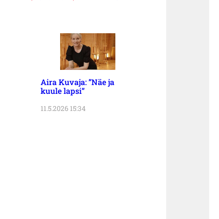
Aira Kuvaja: ”Näe ja
kuule lapsi”
11.5.2026 15:34