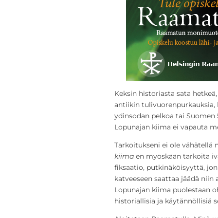
Keksin historiasta sata hetkeä,
antiikin tulivuorenpurkauksia,
ydinsodan pelkoa tai Suomen 5
Lopunajan kiima ei vapauta m
Tarkoitukseni ei ole vähätellä 
kiima
en myöskään tarkoita iva
fiksaatio, putkinäköisyyttä, jo
katveeseen saattaa jäädä niin 
Lopunajan kiima puolestaan ohi
historiallisia ja käytännöllisiä s