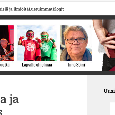
isiä ja ilmiöitä
Luetuimmat
Blogit
Uus
a ja
s