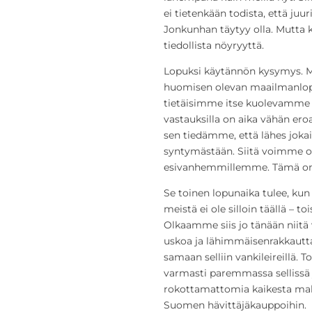
ei tietenkään todista, että ju
Jonkunhan täytyy olla. Mutta k
tiedollista nöyryyttä.
Lopuksi käytännön kysymys. M
huomisen olevan maailmanlop
tietäisimme itse kuolevamme 
vastauksilla on aika vähän ero
sen tiedämme, että lähes joka
syntymästään. Siitä voimme ol
esivanhemmillemme. Tämä on se
Se toinen lopunaika tulee, kun
meistä ei ole silloin täällä – t
Olkaamme siis jo tänään niitä v
uskoa ja lähimmäisenrakkautta.
samaan selliin vankileireillä. 
varmasti paremmassa sellissä j
rokottamattomia kaikesta mahd
Suomen hävittäjäkauppoihin.