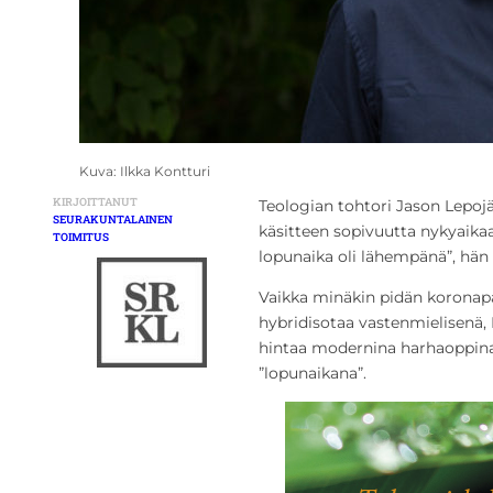
Kuva: Ilkka Kontturi
KIRJOITTANUT
Teologian tohtori Jason Lepoj
SEURAKUNTALAINEN
käsitteen sopivuutta nykyaikaan
TOIMITUS
lopunaika oli lähempänä”, hän k
Vaikka minäkin pidän koronapa
hybridisotaa vastenmielisenä, 
hintaa modernina harhaoppina
”lopunaikana”.