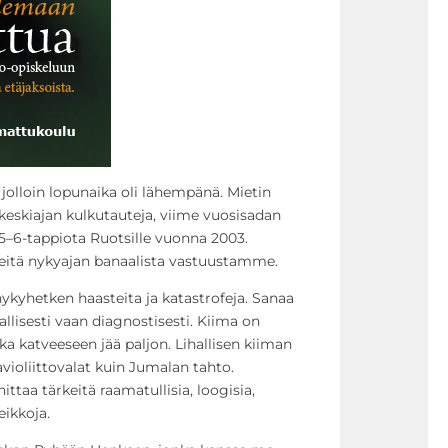
 jolloin lopunaika oli lähempänä. Mietin
 keskiajan kulkutauteja, viime vuosisadan
–6-tappiota Ruotsille vuonna 2003.
eitä nykyajan banaalista vastuustamme.
nykyhetken haasteita ja katastrofeja. Sanaa
llisesti vaan diagnostisesti. Kiima on
nka katveeseen jää paljon. Lihallisen kiiman
avioliittovalat kuin Jumalan tahto.
ttaa tärkeitä raamatullisia, loogisia,
eikkoja.