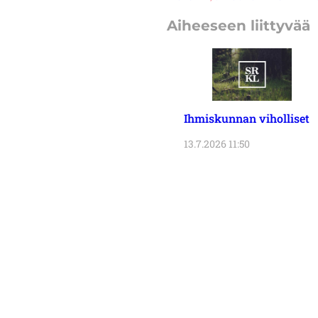
Aiheeseen liittyvää
Ihmiskunnan viholliset
13.7.2026 11:50