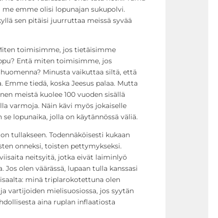
uri me emme olisi lopunajan sukupolvi.
yllä sen pitäisi juurruttaa meissä syvää
iten toimisimme, jos tietäisimme
pu? Entä miten toimisimme, jos
huomenna? Minusta vaikuttaa siltä, että
a. Emme tiedä, koska Jeesus palaa. Mutta
inen meistä kuolee 100 vuoden sisällä
la varmoja. Näin kävi myös jokaiselle
 lopunaika, jolla on käytännössä väliä.
 on tullakseen. Todennäköisesti kukaan
oisten onneksi, toisten pettymykseksi.
iisaita neitsyitä, jotka eivät laiminlyö
 Jos olen väärässä, lupaan tulla kanssasi
Toisaalta: minä triplarokotettuna olen
a vartijoiden mielisuosiossa, jos syytän
ollisesta aina ruplan inflaatiosta