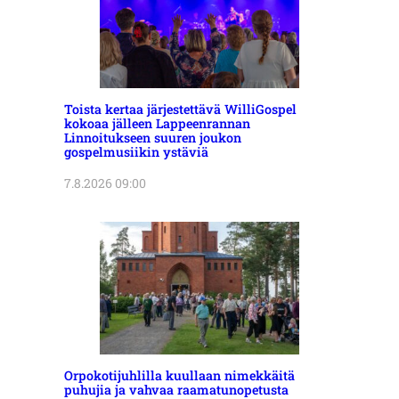
Toista kertaa järjestettävä WilliGospel
kokoaa jälleen Lappeenrannan
Linnoitukseen suuren joukon
gospelmusiikin ystäviä
7.8.2026 09:00
Orpokotijuhlilla kuullaan nimekkäitä
puhujia ja vahvaa raamatunopetusta