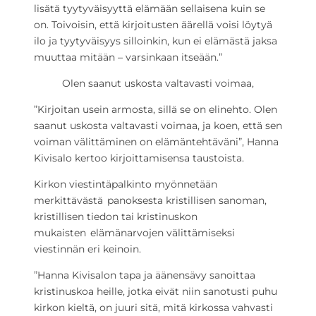
lisätä tyytyväisyyttä elämään sellaisena kuin se
on. Toivoisin, että kirjoitusten äärellä voisi löytyä
ilo ja tyytyväisyys silloinkin, kun ei elämästä jaksa
muuttaa mitään – varsinkaan itseään.”
Olen saanut uskosta valtavasti voimaa,
”Kirjoitan usein armosta, sillä se on elinehto. Olen
saanut uskosta valtavasti voimaa, ja koen, että sen
voiman välittäminen on elämäntehtäväni”, Hanna
Kivisalo kertoo kirjoittamisensa taustoista.
Kirkon viestintäpalkinto myönnetään
merkittävästä panoksesta kristillisen sanoman,
kristillisen tiedon tai kristinuskon
mukaisten elämänarvojen välittämiseksi
viestinnän eri keinoin.
”Hanna Kivisalon tapa ja äänensävy sanoittaa
kristinuskoa heille, jotka eivät niin sanotusti puhu
kirkon kieltä, on juuri sitä, mitä kirkossa vahvasti