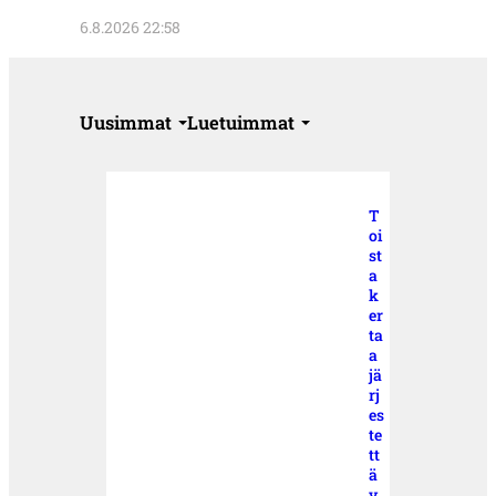
6.8.2026 22:58
Uusimmat
Luetuimmat
T
oi
st
a
k
er
ta
a
jä
rj
es
te
tt
ä
v