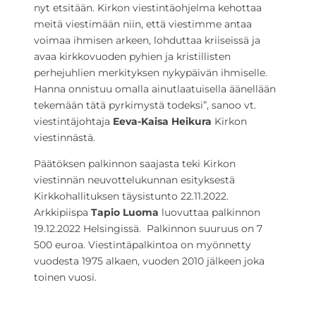
nyt etsitään. Kirkon viestintäohjelma kehottaa
meitä viestimään niin, että viestimme antaa
voimaa ihmisen arkeen, lohduttaa kriiseissä ja
avaa kirkkovuoden pyhien ja kristillisten
perhejuhlien merkityksen nykypäivän ihmiselle.
Hanna onnistuu omalla ainutlaatuisella äänellään
tekemään tätä pyrkimystä todeksi”, sanoo vt.
viestintäjohtaja
Eeva-Kaisa Heikura
Kirkon
viestinnästä.
Päätöksen palkinnon saajasta teki Kirkon
viestinnän neuvottelukunnan esityksestä
Kirkkohallituksen täysistunto 22.11.2022.
Arkkipiispa
Tapio Luoma
luovuttaa palkinnon
19.12.2022 Helsingissä. Palkinnon suuruus on 7
500 euroa. Viestintäpalkintoa on myönnetty
vuodesta 1975 alkaen, vuoden 2010 jälkeen joka
toinen vuosi.