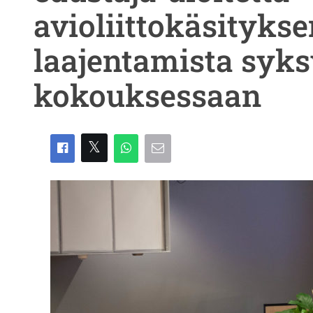
avioliittokäsitykse
laajentamista syk
kokouksessaan