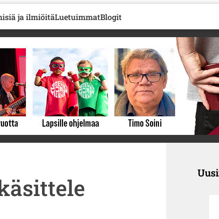
isiä ja ilmiöitä
Luetuimmat
Blogit
Uus
käsittele