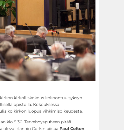
 kirkon kirkolliskokous kokoontuu syksyn
illisellä opistolla. Kokouksessa
lisiko kirkon luopua vihkimisoikeudesta.
aan klo 9.30. Tervehdyspuheen pitää
 oleva Irlannin Corkin piispa
Paul Colton
.