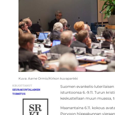
Kuva: Aarne Ormio/Kirkon kuvapankki
KIRJOITTANUT
Suomen evankelis-luterilaisen
SEURAKUNTALAINEN
istuntoonsa 6.-9.11. Turun krist
TOIMITUS
keskustellaan muun muassa, tu
Maanantaina 6.11. kokous avat
Porvoon hiippakunnan vieraana