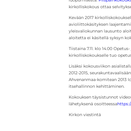
kirkolliskokous ottaa selvity
Kevään 2017 kirkolliskokouksell
avioliittokäsityksen laajentam
yleisvaliokunnan lausunto aloi
aloitetta ei käsitellä syksyn k
Tiistaina 7.11. klo 14.00 Opetu
kirkolliskokoukselle tuo opetu
Lisäksi kokousviikon asialista
2012-2015, seurakuntavaalisää
Ahvenanmaa-komitean 2013 l
itsehallinnon kehittäminen.
Kokouksen täysistunnot videost
lähetyksenä osoitteessa
https:
Kirkon viestintä