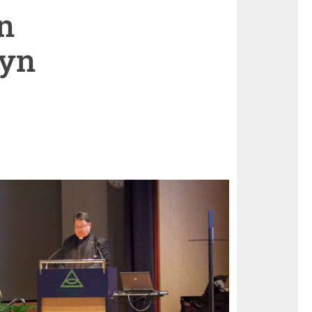
n
syn