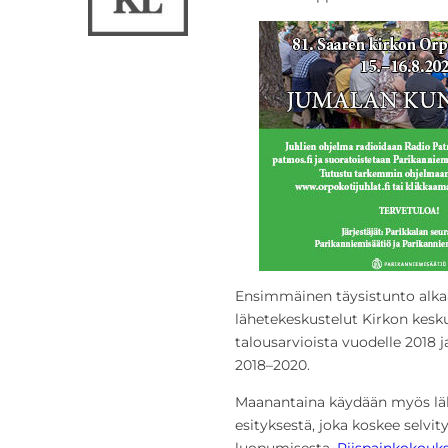
Ensimmäinen täysistunto alkaa
lähetekeskustelut
Kirkon
kesku
talousarvioista vuodelle 2018 j
2018–2020.
Maanantaina käydään myös lä
esityksestä, joka koskee selvit
luopumisesta.
Piispainkokouks