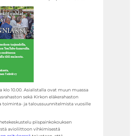
 klo 10.00. Asialistalla ovat muun muassa
srahaston sekä
Kirkon
eläkerahaston
a toiminta- ja taloussuunnitelmista vuosille
hetekeskustelu piispainkokouksen
ystä avioliittoon vihkimisestä
en esityksessä
toivotaan, että