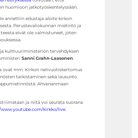
ksen huomioon jatkotyöskentelyssään.
e annettiin edustaja-aloite k
irkon
isesta. Perustevaliokunnan mietintö ja
tteesta eivät ole valmistuneet, joten
okouksessa.
s- ja kulttuuriministeriön tervehdyksen
sministeri
Sanni Grahn-Laasonen
.
lla ovat mm.
Kirkon
nelivuotiskertomus
nnösten tarkistaminen sekä lausunto
oppumietinnöstä: Ahvenanmaan
riimataan ja niitä voi seurata suorana
//www.youtube.com/
kirkko
/live
.