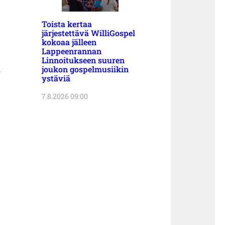
Toista kertaa
järjestettävä WilliGospel
kokoaa jälleen
Lappeenrannan
Linnoitukseen suuren
a
joukon gospelmusiikin
ystäviä
7.8.2026 09:00