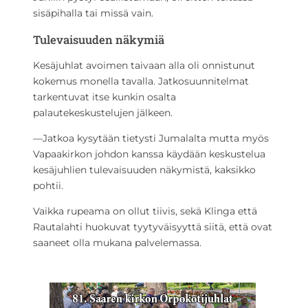
sisäpihalla tai missä vain.
Tulevaisuuden näkymiä
Kesäjuhlat avoimen taivaan alla oli onnistunut
kokemus monella tavalla. Jatkosuunnitelmat
tarkentuvat itse kunkin osalta
palautekeskustelujen jälkeen.
—Jatkoa kysytään tietysti Jumalalta mutta myös
Vapaakirkon johdon kanssa käydään keskustelua
kesäjuhlien tulevaisuuden näkymistä, kaksikko
pohtii.
Vaikka rupeama on ollut tiivis, sekä Klinga että
Rautalahti huokuvat tyytyväisyyttä siitä, että ovat
saaneet olla mukana palvelemassa.