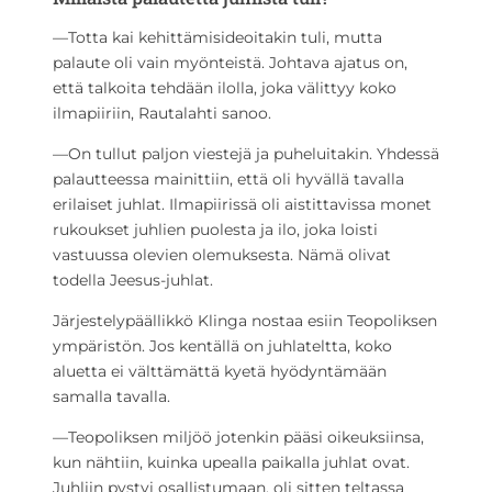
—Totta kai kehittämisideoitakin tuli, mutta
palaute oli vain myönteistä. Johtava ajatus on,
että talkoita tehdään ilolla, joka välittyy koko
ilmapiiriin, Rautalahti sanoo.
—On tullut paljon viestejä ja puheluitakin. Yhdessä
palautteessa mainittiin, että oli hyvällä tavalla
erilaiset juhlat. Ilmapiirissä oli aistittavissa monet
rukoukset juhlien puolesta ja ilo, joka loisti
vastuussa olevien olemuksesta. Nämä olivat
todella Jeesus-juhlat.
Järjestelypäällikkö Klinga nostaa esiin Teopoliksen
ympäristön. Jos kentällä on juhlateltta, koko
aluetta ei välttämättä kyetä hyödyntämään
samalla tavalla.
—Teopoliksen miljöö jotenkin pääsi oikeuksiinsa,
kun nähtiin, kuinka upealla paikalla juhlat ovat.
Juhliin pystyi osallistumaan, oli sitten teltassa