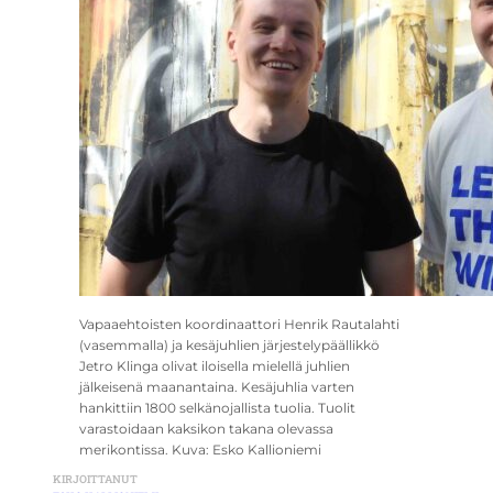
Vapaaehtoisten koordinaattori Henrik Rautalahti
(vasemmalla) ja kesäjuhlien järjestelypäällikkö
Jetro Klinga olivat iloisella mielellä juhlien
jälkeisenä maanantaina. Kesäjuhlia varten
hankittiin 1800 selkänojallista tuolia. Tuolit
varastoidaan kaksikon takana olevassa
merikontissa. Kuva: Esko Kallioniemi
KIRJOITTANUT