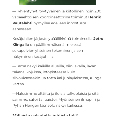
—Tyhjentynyt, tyytyväinen ja kiitollinen, noin 200
vapaaehtoisen koordinaattorina toiminut
Henrik
Rautalahti
hymyilee edelleen innostusta
äänessään.
Kesäjuhlien järjestelypäällikkönä toimineella
Jetro
Klingalla
on päällimmäisenä mielessä
sukupolvien yhteinen tekeminen ja sen
näkyminen kesäjuhlilla.
—Tämä näkyi kaikilla alueilla, niin lavalla, lavan
takana, kojuissa, infopisteessä kuin
siivouksessakin. Ja totta kai juhlayleisössä, Klinga
kertaa.
—Halusimme alttiita ja iloisia talkoolaisia ja sitä
saimme, satoi tai paistoi. Myönteinen ilmapiiri ja
Pyhän Hengen läsnäolo näkyi kaikessa.
Millaista palautetta juhlista tuli?