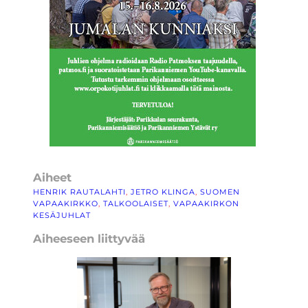
Aiheet
HENRIK RAUTALAHTI
, 
JETRO KLINGA
, 
SUOMEN
VAPAAKIRKKO
, 
TALKOOLAISET
, 
VAPAAKIRKON
KESÄJUHLAT
Aiheeseen liittyvää