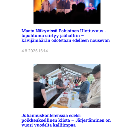
Maata Näkyvissä Pohjoinen Ulottuvuus -
tapahtuma siirtyy jäähalliin –
kävijämäärän odotetaan edelleen nousevan
4.8.2026 16:14
Juhannuskonferenssia edelsi
poikkeuksellinen kiista – Järjestäminen on
vuosi vuodelta kalliimpaa