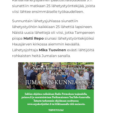
Kansanlähetyspäivien päätöstilaisuudessa 9.7.
siunattiin matkaan 25 lähetystyöntekijää, joista
viisi lähtee ensimmäiselle työkaudelleen.
Sunnuntain lähetysjuhlassa siunattiin
lähetystyöhön kaikkiaan 25 lähettiä lapsineen.
Näistä uusia lähettejä oli viisi, jotka Tampereen
piispa
Matti Repo
siunasi lähetystyöntekijöiksi
Hausjärven kirkossa aiemmin keväällä.
Lähetysjohtaja
Mika Tuovinen
evästi lähtijöitä
rohkaisten heitä Jumalan sanalla.