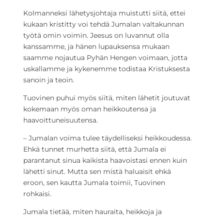
Kolmanneksi lähetysjohtaja muistutti siitä, ettei
kukaan kristitty voi tehdä Jumalan valtakunnan
työtä omin voimin. Jeesus on luvannut olla
kanssamme, ja hänen lupauksensa mukaan
saamme nojautua Pyhän Hengen voimaan, jotta
uskallamme ja kykenemme todistaa Kristuksesta
sanoin ja teoin.
Tuovinen puhui myös siitä, miten lähetit joutuvat
kokemaan myös oman heikkoutensa ja
haavoittuneisuutensa.
– Jumalan voima tulee täydelliseksi heikkoudessa.
Ehkä tunnet murhetta siitä, että Jumala ei
parantanut sinua kaikista haavoistasi ennen kuin
lähetti sinut. Mutta sen mistä haluaisit ehkä
eroon, sen kautta Jumala toimii, Tuovinen
rohkaisi.
Jumala tietää, miten hauraita, heikkoja ja