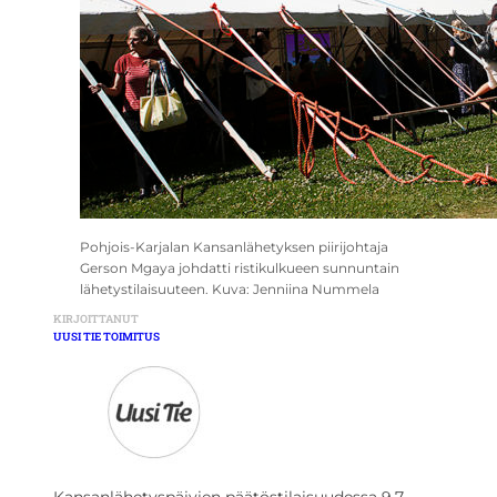
Pohjois-Karjalan Kansanlähetyksen piirijohtaja
Gerson Mgaya johdatti ristikulkueen sunnuntain
lähetystilaisuuteen. Kuva: Jenniina Nummela
KIRJOITTANUT
UUSI TIE TOIMITUS