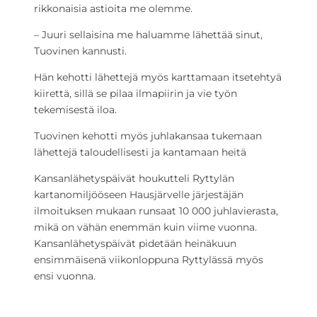
rikkonaisia astioita me olemme.
– Juuri sellaisina me haluamme lähettää sinut,
Tuovinen kannusti.
Hän kehotti lähettejä myös karttamaan itsetehtyä
kiirettä, sillä se pilaa ilmapiirin ja vie työn
tekemisestä iloa.
Tuovinen kehotti myös juhlakansaa tukemaan
lähettejä taloudellisesti ja kantamaan heitä
Kansanlähetyspäivät houkutteli Ryttylän
kartanomiljööseen Hausjärvelle järjestäjän
ilmoituksen mukaan runsaat 10 000 juhlavierasta,
mikä on vähän enemmän kuin viime vuonna.
Kansanlähetyspäivät pidetään heinäkuun
ensimmäisenä viikonloppuna Ryttylässä myös
ensi vuonna.