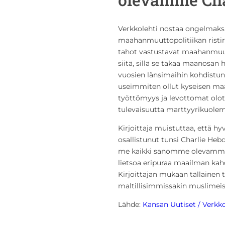
Verkkolehti nostaa ongelmak
maahanmuuttopolitiikan risti
tahot vastustavat maahanmuut
siitä, sillä se takaa maanosan 
vuosien länsimaihin kohdistun
useimmiten ollut kyseisen maa
työttömyys ja levottomat olo
tulevaisuutta marttyyrikuolem
Kirjoittaja muistuttaa, että 
osallistunut tunsi Charlie Heb
me kaikki sanomme olevamme C
lietsoa eripuraa maailman kah
Kirjoittajan mukaan tällainen t
maltillisimmissakin muslimeis
Lähde:
Kansan Uutiset / Verkko