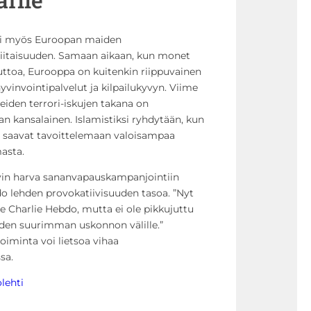
si myös Euroopan maiden
riitaisuuden. Samaan aikaan, kun monet
toa, Eurooppa on kuitenkin riippuvainen
hyvinvointipalvelut ja kilpailukyvyn. Viime
eiden terrori-iskujen takana on
n kansalainen. Islamistiksi ryhdytään, kun
t saavat tavoittelemaan valoisampaa
asta.
hyvin harva sananvapauskampanjointiin
do lehden provokatiivisuuden tasoa. ”Nyt
harlie Hebdo, mutta ei ole pikkujuttu
den suurimman uskonnon välille.”
oiminta voi lietsoa vihaa
sa.
lehti