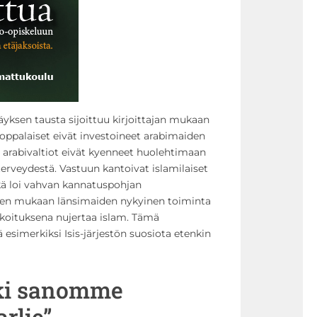
yksen tausta sijoittuu kirjoittajan mukaan
oppalaiset eivät investoineet arabimaiden
, arabivaltiot eivät kyenneet huolehtimaan
terveydestä. Vastuun kantoivat islamilaiset
kä loi vahvan kannatuspohjan
hden mukaan länsimaiden nykyinen toiminta
koituksena nujertaa islam. Tämä
ä esimerkiksi Isis-järjestön suosiota etenkin
ki sanomme
rlie”