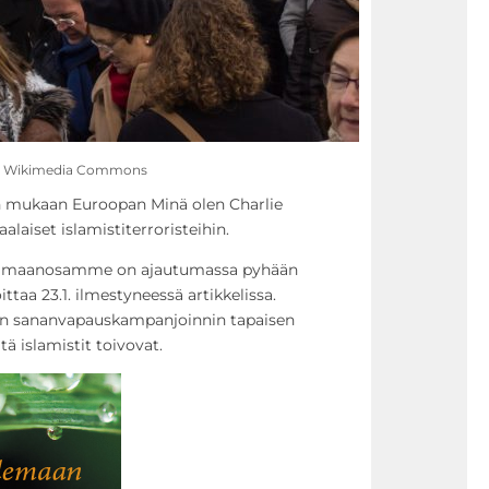
uva: Wikimedia Commons
 mukaan Euroopan Minä olen Charlie
alaiset islamistiterroristeihin.
tu maanosamme on ajautumassa pyhään
ttaa 23.1. ilmestyneessä artikkelissa.
isen sananvapauskampanjoinnin tapaisen
tä islamistit toivovat.