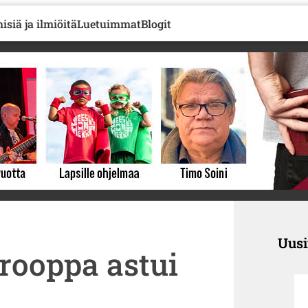
isiä ja ilmiöitä
Luetuimmat
Blogit
Uus
urooppa astui