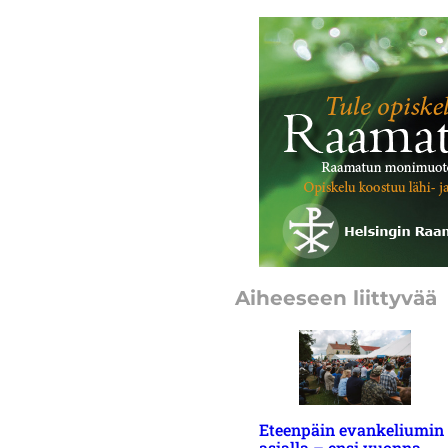
Aiheeseen liittyvää
Eteenpäin evankeliumin
asialla – ensi vuonna