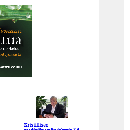
Kristillisen
mediajärjestön johtaja Ed