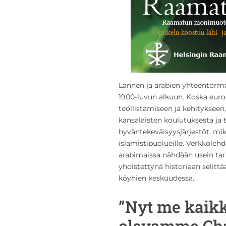
Lännen ja arabien yhteentörmä
1900-luvun alkuun. Koska euro
teollistamiseen ja kehitykseen
kansalaisten koulutuksesta ja 
hyväntekeväisyysjärjestöt, mi
islamistipuolueille. Verkkole
arabimaissa nähdään usein tar
yhdistettynä historiaan selittä
köyhien keskuudessa.
”Nyt me kaik
olevamme Cha