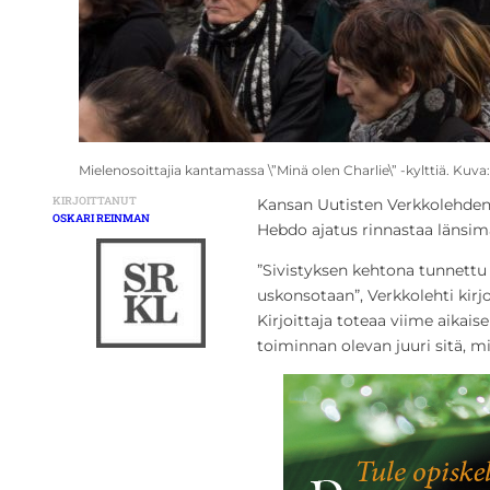
Mielenosoittajia kantamassa \”Minä olen Charlie\” -kylttiä. K
KIRJOITTANUT
Kansan Uutisten Verkkolehden
OSKARI REINMAN
Hebdo ajatus rinnastaa länsima
”Sivistyksen kehtona tunnet
uskonsotaan”, Verkkolehti kirjoi
Kirjoittaja toteaa viime aika
toiminnan olevan juuri sitä, mi