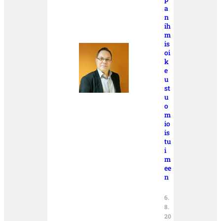
a
n
ih
m
is
oi
k
e
u
st
u
o
m
io
is
tu
i
m
ee
n
6.
8.
20