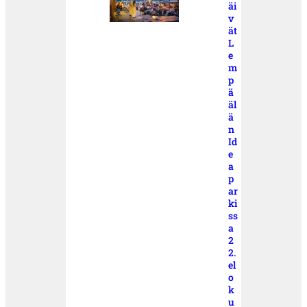
äi
v
ät
L
e
m
p
ä
äl
ä
n
Id
e
a
p
ar
ki
ss
a
2
2.
el
o
k
u