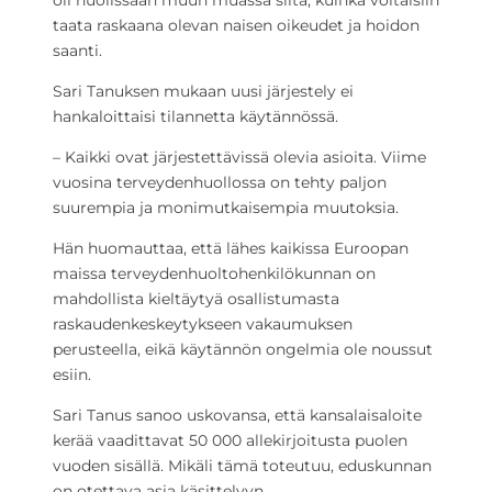
oli huolissaan muun muassa siitä, kuinka voitaisiin
taata raskaana olevan naisen oikeudet ja hoidon
saanti.
Sari Tanuksen mukaan uusi järjestely ei
hankaloittaisi tilannetta käytännössä.
– Kaikki ovat järjestettävissä olevia asioita. Viime
vuosina terveydenhuollossa on tehty paljon
suurempia ja monimutkaisempia muutoksia.
Hän huomauttaa, että lähes kaikissa Euroopan
maissa terveydenhuoltohenkilökunnan on
mahdollista kieltäytyä osallistumasta
raskaudenkeskeytykseen vakaumuksen
perusteella, eikä käytännön ongelmia ole noussut
esiin.
Sari Tanus sanoo uskovansa, että kansalaisaloite
kerää vaadittavat 50 000 allekirjoitusta puolen
vuoden sisällä. Mikäli tämä toteutuu, eduskunnan
on otettava asia käsittelyyn.