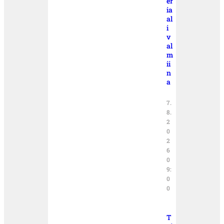
er
ia
al
i
v
al
m
ii
n
a
7.
8.
2
0
2
6
0
9:
0
0
T