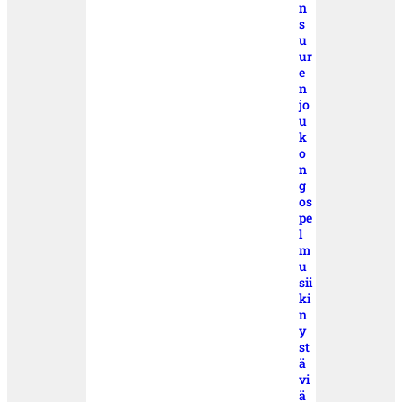
n
s
u
ur
e
n
jo
u
k
o
n
g
os
pe
l
m
u
sii
ki
n
y
st
ä
vi
ä