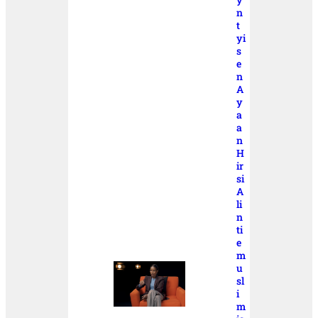
n
t
yi
s
e
n
A
y
a
a
n
H
ir
si
A
li
n
ti
e
m
u
sl
i
m