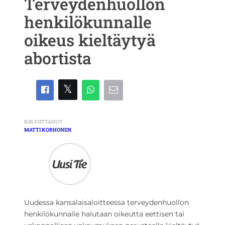
Terveydenhuollon
henkilökunnalle
oikeus kieltäytyä
abortista
KIRJOITTANUT
MATTI KORHONEN
Uudessa kansalaisaloitteessa terveydenhuollon
henkilökunnalle halutaan oikeutta eettisen tai