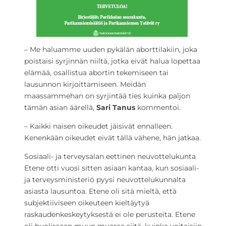
– Me haluamme uuden pykälän aborttilakiin, joka
poistaisi syrjinnän niiltä, jotka eivät halua lopettaa
elämää, osallistua abortin tekemiseen tai
lausunnon kirjoittamiseen. Meidän
maassammehan on syrjintää ties kuinka paljon
tämän asian äärellä,
Sari Tanus
kommentoi.
– Kaikki naisen oikeudet jäisivät ennalleen.
Kenenkään oikeudet eivät tällä vähene, hän jatkaa.
Sosiaali- ja terveysalan eettinen neuvottelukunta
Etene otti vuosi sitten asiaan kantaa, kun sosiaali-
ja terveysministeriö pyysi neuvottelukunnalta
asiasta lausuntoa. Etene oli sitä mieltä, että
subjektiiviseen oikeuteen kieltäytyä
raskaudenkeskeytyksestä ei ole perusteita. Etene