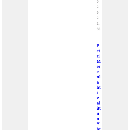
0
2
6
2
2:
58
P
et
ri
M
er
e
nl
a
ht
i
v
al
itt
ii
n
Y
ht