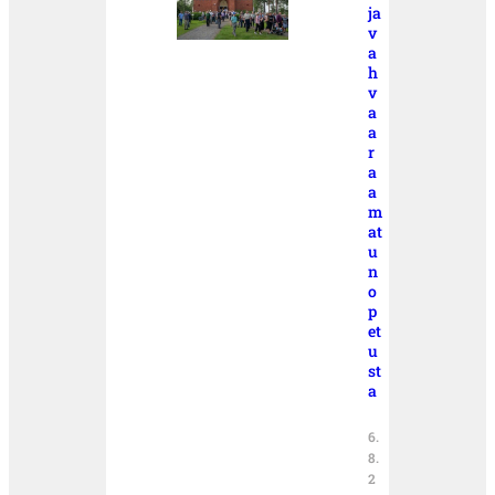
ja
v
a
h
v
a
a
r
a
a
m
at
u
n
o
p
et
u
st
a
6.
8.
2