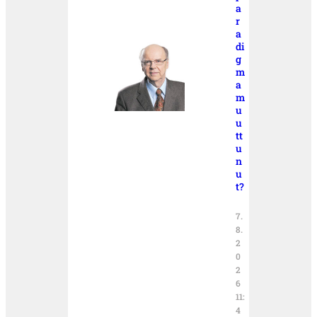
a
r
a
di
g
m
a
m
u
u
tt
u
n
u
t?
7.
8.
2
0
2
6
11:
4