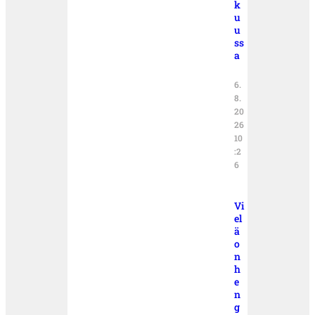
k
u
u
ss
a
6.
8.
20
26
10
:2
6
Vi
el
ä
o
n
h
e
n
g