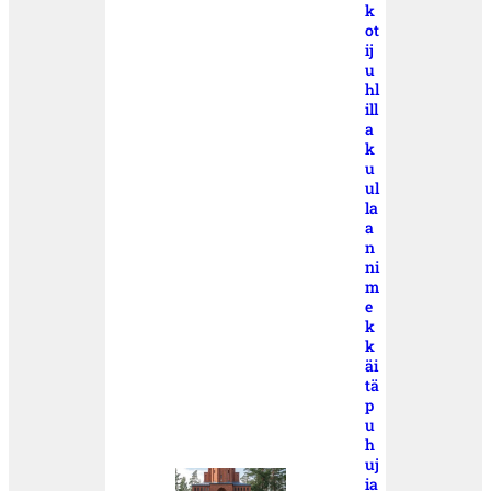
k
ot
ij
u
hl
ill
a
k
u
ul
la
a
n
ni
m
e
k
k
äi
tä
p
u
h
uj
ia