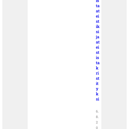
is
ta
at
ei
st
ik
si
ja
at
ei
st
is
ta
k
ri
st
it
y
k
si
6.
8.
2
0