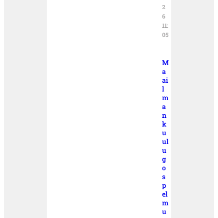
2
6
11:
05
M
a
ai
l
m
a
n
k
u
ul
u
g
o
s
p
el
m
u