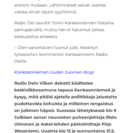
ansioni mukaan. Lähimmäiset saivat osansa,
vaikka olivat täysin syyttömiä.
Radio Dei tavoitti Toimi Kankanniemen tiistaina
aamupäivällä, mutta hän ei halunnut jatkaa
keskustelua aiheesta.
– Olen sanottavani tuonut julki. Keskityn
työasioihin, kommentoi Kankaanniemi Radio
Deille.
Kankaanniemen Uuden Suomen blogi
Radio Dein Viikon debatti käsittelee
keskiviikkoaamuna tapaus Kankaanniemeä ja
kysyy, mitä pitäisi ajatella poliitikkoja jalustalta
pudottavista kohuista ja millainen rangaistus
on julkinen häpeä. Suorassa lähetyksessä klo 9
Julkisen sanan neuvoston puheenjohtaja Risto
Uimonen ja Askel-lehden päätoimittaja Pirjo
Wesaniemi. Uusinta klo 13 ja sunnuntaina 31.5.