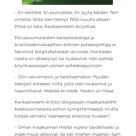
– En selittele. En puolustele. En syytä ketään. Tein
virheitä. Niitä olen tehnyt 1950-luvulta alkaen.
Pitkä on lista, Kankaanniemi kirjoittaa.
Perussuomalaisten kansanedustaja ja
kristillisdemokraattien entinen puheenjohtaja ei
halunnut blogitekstissään arvioida, montaako
naista on lähestynyt tai loukannut. Hän esittää
kirjoituksessaan yleisen anteeksipyynnön.
– Olin valvomaton ja harkitsematon. Pyydän
tekojani anteeksi niiltä, joita olen loukannut ja
haavoittanut. Määrää en tiedä. Yksikin on liikaa.
Kankaanniemi kritisoi blogissaan maakuntalehti
Keskisuomalaista kohun synnyttämisestä, mutta
toteaa samalla ”saaneensa ansionsa mukaan”.
– Oman maakunnan media nujersi täydellisesti ja
eräät muut jatkoivat. Se iski miehen maahan. Sain