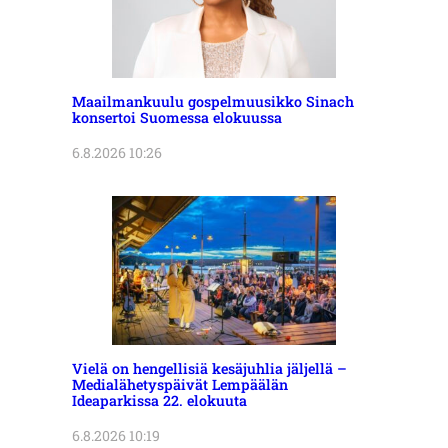
Maailmankuulu gospelmuusikko Sinach
konsertoi Suomessa elokuussa
6.8.2026 10:26
Vielä on hengellisiä kesäjuhlia jäljellä –
Medialähetyspäivät Lempäälän
Ideaparkissa 22. elokuuta
6.8.2026 10:19