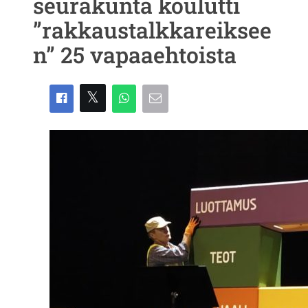
seurakunta koulutti
”rakkaustalkkareiksee
n” 25 vapaaehtoista