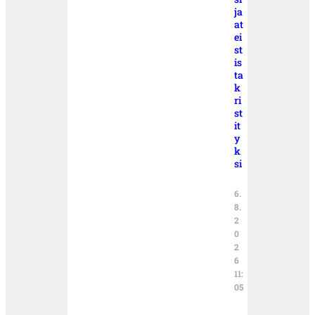
ja
at
ei
st
is
ta
k
ri
st
it
y
k
si
6.
8.
2
0
2
6
11:
05