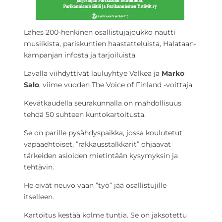
Lähes 200-henkinen osallistujajoukko nautti
musiikista, pariskuntien haastatteluista, Halataan-
kampanjan infosta ja tarjoiluista.
Lavalla viihdyttivät lauluyhtye Valkea ja
Marko
Salo
, viime vuoden The Voice of Finland -voittaja.
Kevätkaudella seurakunnalla on mahdollisuus
tehdä 50 suhteen kuntokartoitusta.
Se on parille pysähdyspaikka, jossa koulutetut
vapaaehtoiset, ”rakkausstalkkarit” ohjaavat
tärkeiden asioiden mietintään kysymyksin ja
tehtävin.
He eivät neuvo vaan ”työ” jää osallistujille
itselleen.
Kartoitus kestää kolme tuntia. Se on jaksotettu