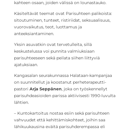
kahteen osaan, joiden välissä on lounastauko.
Käsiteltävät teemat ovat Parisuhteen palikoista:
sitoutuminen, tunteet, ristiriidat, seksuaalisuus,
vuorovaikutus, teot, luottamus ja
anteeksiantaminen.
Yksin asuvatkin ovat tervetulleita, sillä
keskustelussa voi punnita valmiuksiaan
parisuhteeseen sekä peilata siihen liittyviä
ajatuksiaan.
Kangasalan seurakunnassa Halataan-kampanjaa
on suunnitellut ja koostanut perheterapeutti-
pastori
Arja Seppänen
, joka on työskennellyt
parisuhdeasioiden parissa aktiivisesti 1990-luvulta
lähtien.
– Kuntokartoitus nostaa esiin sekä parisuhteen
vahvuudet että kehittämiskohteet, joihin saa
lähikuukausina eväitä parisuhderempassa eli