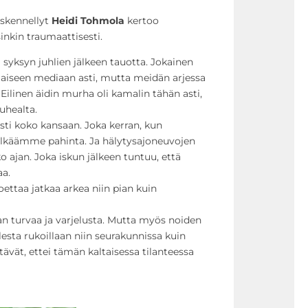
öskennellyt
Heidi Tohmola
kertoo
nkin traumaattisesti.
 syksyn juhlien jälkeen tauotta. Jokainen
aiseen mediaan asti, mutta meidän arjessa
Eilinen äidin murha oli kamalin tähän asti,
auhealta.
sti koko kansaan. Joka kerran, kun
lkäämme pahinta. Ja hälytysajoneuvojen
o ajan. Joka iskun jälkeen tuntuu, että
aa.
oettaa jatkaa arkea niin pian kuin
an turvaa ja varjelusta. Mutta myös noiden
lesta rukoillaan niin seurakunnissa kuin
tävät, ettei tämän kaltaisessa tilanteessa