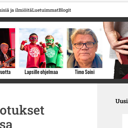
isiä ja ilmiöitä
Luetuimmat
Blogit
Uus
otukset
ssa