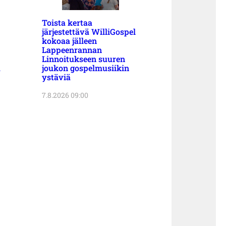
Toista kertaa
järjestettävä WilliGospel
kokoaa jälleen
Lappeenrannan
Linnoitukseen suuren
a
joukon gospelmusiikin
ystäviä
7.8.2026 09:00