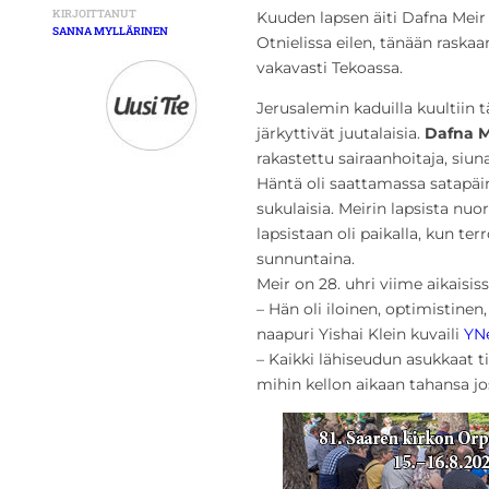
KIRJOITTANUT
Kuuden lapsen äiti Dafna Meir
SANNA MYLLÄRINEN
Otnielissa eilen, tänään raska
vakavasti Tekoassa.
Jerusalemin kaduilla kuultiin 
järkyttivät juutalaisia.
Dafna M
rakastettu sairaanhoitaja, siu
Häntä oli saattamassa satapäin
sukulaisia. Meirin lapsista nu
lapsistaan oli paikalla, kun ter
sunnuntaina.
Meir on 28. uhri viime aikaisis
– Hän oli iloinen, optimistinen
naapuri Yishai Klein kuvaili
YNe
– Kaikki lähiseudun asukkaat t
mihin kellon aikaan tahansa jos