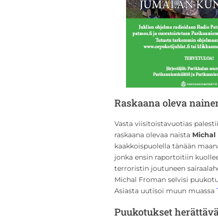
Raskaana oleva nainen 
Vasta viisitoistavuotias palesti
raskaana olevaa naista
Michal
kaakkoispuolella tänään maanant
jonka ensin raportoitiin kuol
terroristin joutuneen sairaalah
Michal Froman selvisi puukotuk
Asiasta uutisoi muun muassa
Puukotukset herättävä