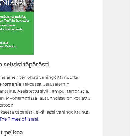
selvisi täpärästi
inalainen terroristi vahingoitti nuorta,
 Fromania
Tekoassa, Jerusalemin
aina. Aseistettu siviili ampui terroristia,
leen. Myöhemmissä lausunnoissa on korjattu
oitoon.
sesta täpärästi, eikä lapsi vahingoittunut.
The Times of Israel.
t pelkoa