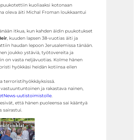
 puukotettiin kuoliaaksi kotonaan
ana oleva äiti Michal Froman loukkaantui
tänään itkua, kun kahden äidin puukotukset
eir
, kuuden lapsen 38-vuotias äiti ja
nattiin haudan lepoon Jerusalemissa tänään.
en joukko ystäviä, työtovereita ja
orin on vasta neljävuotias. Kolme hänen
roristi hyökkäsi heidän kotiinsa eilen
sa terroristihyökkäyksissä.
, vastuuntuntoinen ja rakastava nainen,
tNews-uutistoimistolle
.
iesivät, että hänen puoleensa sai kääntyä
 sairastui.