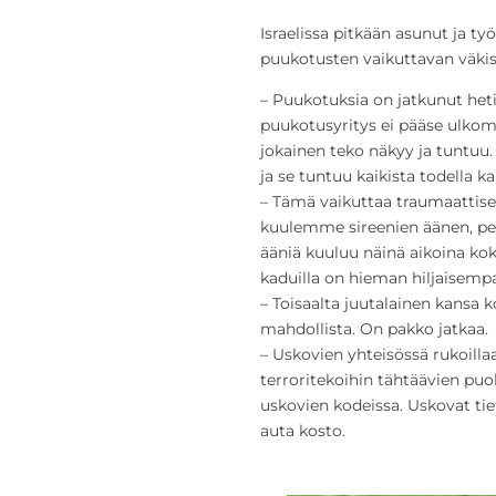
Israelissa pitkään asunut ja ty
puukotusten vaikuttavan väkisi
– Puukotuksia on jatkunut heti
puukotusyritys ei pääse ulkom
jokainen teko näkyy ja tuntuu. 
ja se tuntuu kaikista todella k
– Tämä vaikuttaa traumaattise
kuulemme sireenien äänen, pe
ääniä kuuluu näinä aikoina kok
kaduilla on hieman hiljaisemp
– Toisaalta juutalainen kansa k
mahdollista. On pakko jatkaa.
– Uskovien yhteisössä rukoilla
terroritekoihin tähtäävien puo
uskovien kodeissa. Uskovat tie
auta kosto.