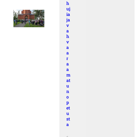
h
uj
ia
ja
v
a
h
v
a
a
r
a
a
m
at
u
n
o
p
et
u
st
a