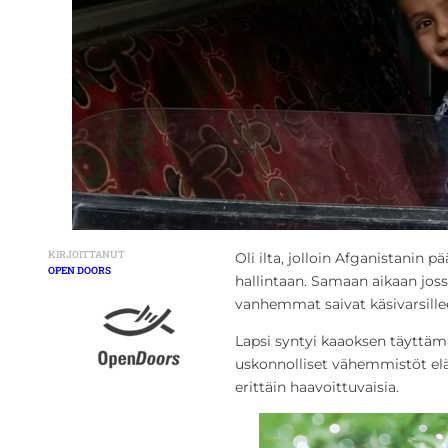
KIRJOITTANUT
Oli ilta, jolloin Afganistanin 
OPEN DOORS
hallintaan. Samaan aikaan joss
vanhemmat saivat käsivarsille
Lapsi syntyi kaaoksen täyttäm
uskonnolliset vähemmistöt elävä
erittäin haavoittuvaisia.