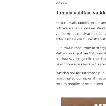
toteaa.
Jumala välittää, vaik
Mitä tulevaisuudella on siis an
tyttövauvalle Kabulissa? Paika
vanhemmat tunsivat heidän tyt
ettei Jumala ollut luovuttanu
Eikä muun maailman kristittyjen
Patterson
kirjoittaa
National Re
naisista syvästi ja niin meidänk
uskonnonvapauden komission jul
”Meidän halukkuutemme puhua
marginalisoiduimpien ihmiste
muuta maailmaa se suhteen, ku