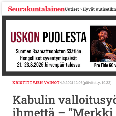
S
Uutiset
Hyvät uutiset
Ihm
i
i
r
r
y
s
i
s
ä
l
t
ö
ö
KRISTITTYJEN VAINOT
4.9.2021 12:06
(päivitetty: 10:22)
n
Kabulin valloitusyö
ihmettä – ”Merkki s