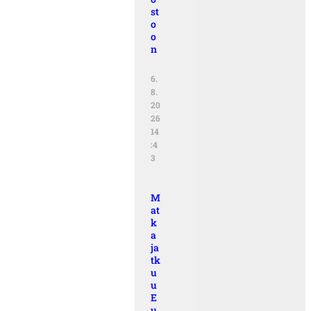
st
o
o
n
6.
8.
20
26
14
:4
3
M
at
k
a
ja
tk
u
u
E
u