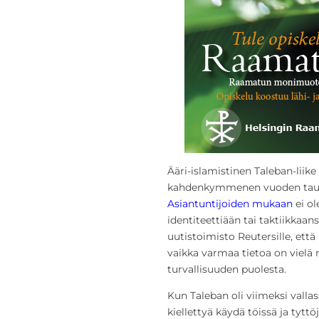
Ääri-islamistinen Taleban-liike
kahdenkymmenen vuoden tauon 
Asiantuntijoiden mukaan
ei ol
identiteettiään tai taktiikka
uutistoimisto Reutersille, että 
vaikka varmaa tietoa on vielä 
turvallisuuden puolesta.
Kun Taleban oli viimeksi vallas
kiellettyä käydä töissä ja tytt