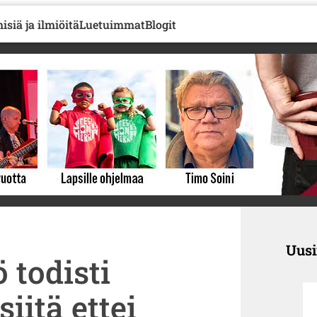
isiä ja ilmiöitä
Luetuimmat
Blogit
Uus
 todisti
iitä ettei