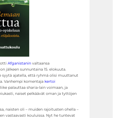
 otti
Afganistanin
valtaansa
jälkeen sunnuntaina 15. elokuuta.
e syytä ajatella, että ryhmä olisi muuttanut
ansa. Vanhempi komentaja
kertoi
liike palauttaa sharia-lain voimaan, ja
niukasti, naiset pelkäävät oman ja tyttöjen
sa, naisten oli – muiden rajoitusten ohella –
öjen vastaavasti kouluissa. Nyt he tuntevat