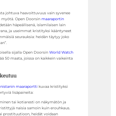
sta johtuva haavoittuvuus vain syvenee
en myötä. Open Doorsin
maaraportin
etään häpeällisenä, islamilaisen lain
na, ja useimmat kristityksi kääntyneet
mmäisiä seurauksia: heidän täytyy joko
an”.
oisella sijalla Open Doorsin
World Watch
ää 50 maata, joissa on kaikkein vaikeinta
skeutuu
nistanin maaraportti
kuvaa kristityksi
tyviä lisäpaineita:
inen tai kotiaresti on näkymätön ja
istittyjä naisia samoin kuin erouhkaus.
ai prostituutioon, heidät voidaan