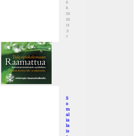
6.
8.
20
26
13
:2
7
S
o
m
al
ia
la
is