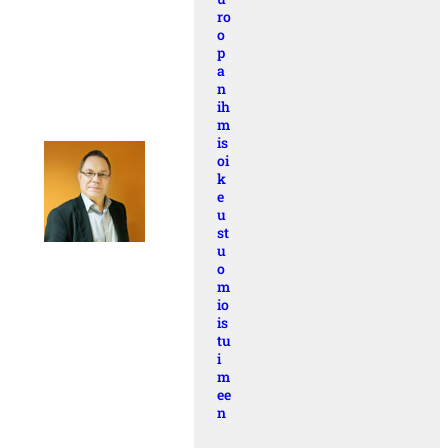
ro
o
p
a
n
ih
m
is
oi
k
e
u
st
u
o
m
io
is
tu
i
m
ee
n