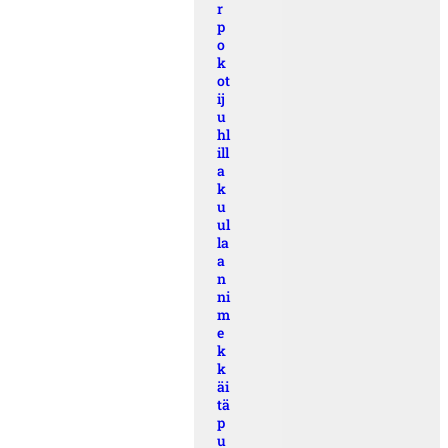
r
p
o
k
ot
ij
u
hl
ill
a
k
u
ul
la
a
n
ni
m
e
k
k
äi
tä
p
u