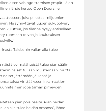
kaikenlaisen vahingoittamisen ympärillä on
allinen lähde kertoo Open Doorsille.
vaatteeseen, joka piilottaa miljoonien
tiivin. He synnyttävät uuden sukupolven,
kuluttua, jos tilanne pysyy entisellään
ysty tuomaan toivoa ja koulutuksen
olville.”
arinasta Talebanin vallan alla tulee
näistä voimalähteistä tulee pian säälin
istanin naiset tullaan muistamaan, mutta
 naiset jättämään jälkensä ja
nsa takaa virittääkseen inkarnaation
ssuunnitelman jopa tämän pimeyden
aitetaan pian pois päältä. Pian heidän
vallan alla tulee heidän omansa”, lähde