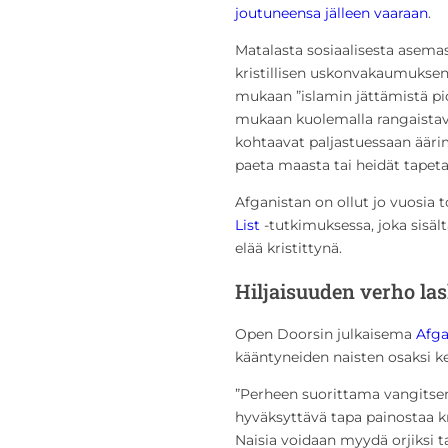
joutuneensa jälleen vaaraan
.
Matalasta sosiaalisesta asema
kristillisen uskonvakaumuks
mukaan ”islamin jättämistä pid
mukaan kuolemalla rangaistava
kohtaavat paljastuessaan ääri
paeta maasta tai heidät tapeta
Afganistan on ollut jo vuosia t
List
-tutkimuksessa, joka sisält
elää kristittynä.
Hiljaisuuden verho la
Open Doorsin julkaisema
Afga
kääntyneiden naisten osaksi ker
”Perheen suorittama vangitsem
hyväksyttävä tapa painostaa kr
Naisia voidaan myydä orjiksi t