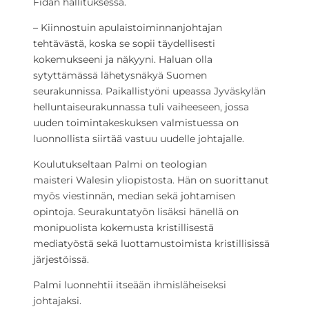
Fidan hallituksessa.
– Kiinnostuin apulaistoiminnanjohtajan
tehtävästä, koska se sopii täydellisesti
kokemukseeni ja näkyyni. Haluan olla
sytyttämässä lähetysnäkyä Suomen
seurakunnissa. Paikallistyöni upeassa Jyväskylän
helluntaiseurakunnassa tuli vaiheeseen, jossa
uuden toimintakeskuksen valmistuessa on
luonnollista siirtää vastuu uudelle johtajalle.
Koulutukseltaan Palmi on teologian
maisteri Walesin yliopistosta. Hän on suorittanut
myös viestinnän, median sekä johtamisen
opintoja. Seurakuntatyön lisäksi hänellä on
monipuolista kokemusta kristillisestä
mediatyöstä sekä luottamustoimista kristillisissä
järjestöissä.
Palmi luonnehtii itseään ihmisläheiseksi
johtajaksi.