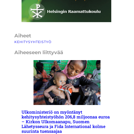
Aiheet
KEHITYSYHTEISTYÖ
Aiheeseen liittyvää
Ulkoministeriö on myöntänyt
kehitysyhteistyöhön 206,8 miljoonaa euroa
– Kirkon Ulkomaanapu, Suomen
Lähetysseura ja Fida International kolme
suurinta tuensaajaa