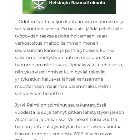
– Odotan työltä paljon kohtaamisia eri ihmisten ja
seurakuntien kanssa. En haluaisi jäädä pelkästään
työpöydän taakse asioita hoitamaan, vaan
verkostoitua mahdollisimman monen
seurakunnan kanssa ja pohtia yhdessä, kuinka
saisimme lähetystyön uuteen nousuun. Kun
työmme on uskottavaa, läpinäkyvää ja tehokasta,
niin yksityiset ihmiset kuin hyvää tekevät
yrityksetkin haluavat lähteä kanssamme
muuttamaan maailmaa paremmaksi, Palmi
sanoo Fidan tiedottee
Jyrki Palmi on toiminut seurakuntatyössä
vuodesta 1990 ja tehnyt pitkän lähetystyön jakson
Albaniassa ja Unkarissa. Viimeiset kuusi vuotta
hän on johtanut Jyväskylän helluntaiseurakuntaa.
Hän on toiminut vuodesta 2016 alkaen myös