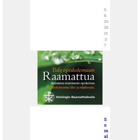
6.
8.
20
26
13
:2
7
S
o
m
al