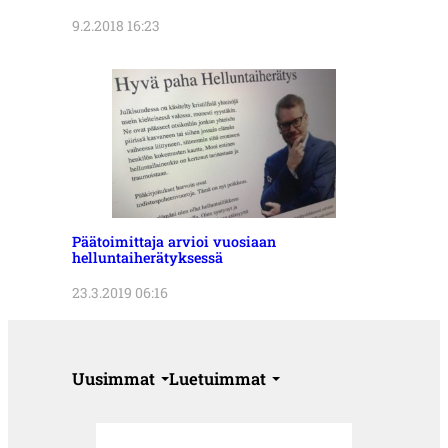
9.2.2018 16:23
Päätoimittaja arvioi vuosiaan
helluntaiherätyksessä
23.3.2019 06:16
Uusimmat
Luetuimmat