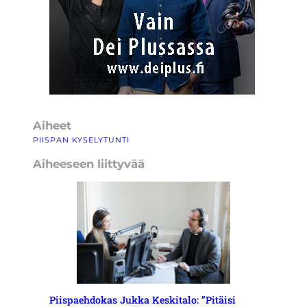
Aiheet
PIISPAN KYSELYTUNTI
Aiheeseen liittyvää
Piispaehdokas Jukka Keskitalo: ”Pitäisi