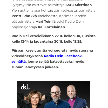
kysymyksiä esittävät toimittaja
Satu Miettinen
Ylen uutis- ja ajankohtaistoimituksesta, toimittaja
Pentti Rönkkö
Iltalehdestä, Kotimaa-lehden
päätoimittaja
Mari Teinilä
sekä Radio Dein
ohjelmajohtaja
Kai Kortelainen
.
Radio Dei keskiviikkona 27.11. kello 9-10, uusinta
kello 13-14 ja lauantaina 30.11. kello 13.35.
Piispan kyselytuntia voi seurata myös suorana
videolähetyksenä
Radio Dein Facebook-
seinältä
, jonne se jää katsottavaksi myös
suoran lähetyksen jälkeen.