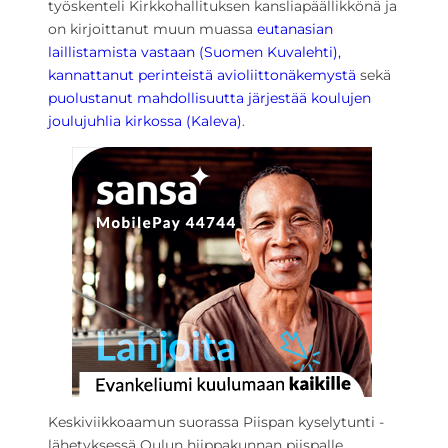
työskenteli Kirkkohallituksen kansliapäällikkönä ja
on kirjoittanut muun muassa
eutanasian
laillistamista vastaan
(Suomen Kuvalehti),
kannattanut perinteistä avioliittonäkemystä
sekä
puolustanut mahdollisuutta järjestää koulujen
joulujuhlia kirkossa (Kaleva)
.
Keskiviikkoaamun suorassa Piispan kyselytunti -
lähetyksessä Oulun hiippakunnan piispalle