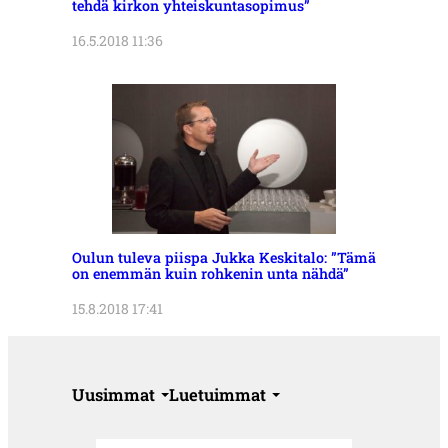
tehdä kirkon yhteiskuntasopimus”
16.5.2018 11:36
Oulun tuleva piispa Jukka Keskitalo: ”Tämä
on enemmän kuin rohkenin unta nähdä”
15.8.2018 17:41
Uusimmat
Luetuimmat