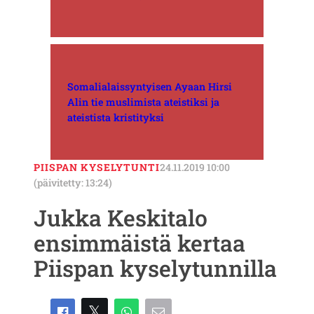
Somalialaissyntyisen Ayaan Hirsi
Alin tie muslimista ateistiksi ja
ateistista kristityksi
PIISPAN KYSELYTUNTI
24.11.2019 10:00
(päivitetty: 13:24)
Jukka Keskitalo
ensimmäistä kertaa
Piispan kyselytunnilla