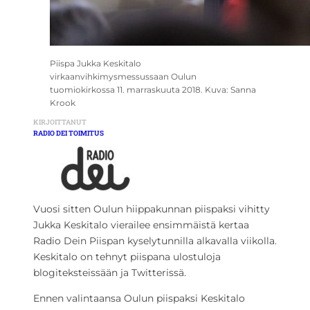
Piispa Jukka Keskitalo
virkaanvihkimysmessussaan Oulun
tuomiokirkossa 11. marraskuuta 2018. Kuva: Sanna
Krook
KIRJOITTANUT
RADIO DEI TOIMITUS
Vuosi sitten Oulun hiippakunnan piispaksi vihitty
Jukka Keskitalo vierailee ensimmäistä kertaa
Radio Dein Piispan kyselytunnilla alkavalla viikolla.
Keskitalo on tehnyt piispana ulostuloja
blogiteksteissään ja Twitterissä.
Ennen valintaansa Oulun piispaksi Keskitalo