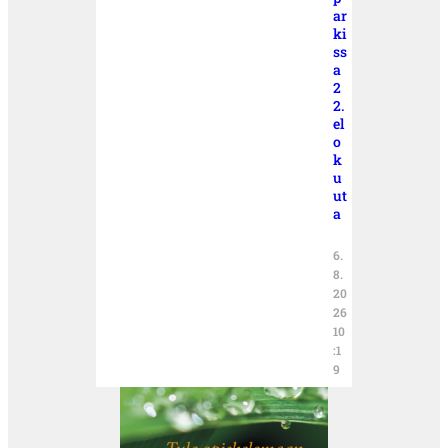
ar
ki
ss
a
2
2.
el
o
k
u
ut
a
6.
8.
20
26
10
:1
9