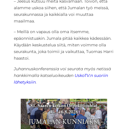
– Jeesus kutsuu meitä kasvamaan. Toivon, että
alamme uskoa siihen, että Jumalan työ meissä,
seurakunnassa ja kaikkialla voi muuttaa
maailmaa.
– Meillä on vapaus olla oma itsemme,
epäonnistuakin. Jumala pitää kaikkea kädessään.
Käydään keskustelua siitä, miten voimme olla
seurakunta, joka toimii ja vaikuttaa, Tuomas Harri
haastoi.
Juhannuskonferenssia voi seurata myös netissä
hankkimalla katseluoikeuden
UskoTV:n suoriin
lähetyksiin
.