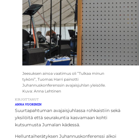
Jeesuksen ainoa vaatimus oli ”Tulkaa minun
tyköni”, Tuomas Harri painotti
Juhannuskonferenssin avajaisjuhlan yleisölle.
Kuva: Anna Lehtinen
KIRJOITTANUT
ANNA VUORINEN
Suurtapahtuman avajaisjuhlassa rohkaistiin sekä
yksilöitä että seurakuntia kasvamaan kohti
kutsumusta Jumalan kädessä.
Helluntaiherätyksen Juhannuskonferenssi alkoi