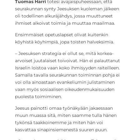
Tuomas Harri
totesi avajaispuheessaan, että
seurakunnan synty Jeesuksen kuoleman jälkeen
oli todellinen alkuräjähdys, jossa muuttuneet
ihmiset alkoivat toimia ja muuttaa maailmaa.
Ensimmäiset opetuslapset olivat kuitenkin
köyhistä köyhimpiä, jopa toisten halveksimia.
– Jeesuksen strategia ei ollut se, mitä korkea-
arvoiset juutalaiset toivoivat. Hän ei palauttanut
Israelin loistoa vaan koko ihmisyyden raiteilleen.
Samalla tavalla seurakunnan toiminnan pohja ei
voi olla ainoastaan evankeliumin julistaminen
vaan myös sosiaalisen oikeudenmukaisuuden
puolesta toimiminen.
Jeesus painotti omaa työnäkyään jakaessaan
muun muassa sitä, miten saamme tulla hänen
tykönsä taakkoinemme ja miten hän voi
kasvattaa sinapinsiemenestä suuren puun.