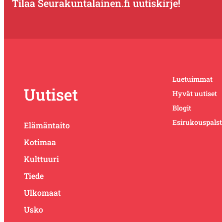
Tilaa Seurakuntalainen.fi uutiskirje!
Luetuimmat
Uutiset
Hyvät uutiset
Blogit
Esirukouspals
Elämäntaito
Kotimaa
Kulttuuri
Tiede
Ulkomaat
Usko