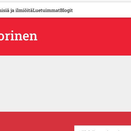
isiä ja ilmiöitä
Luetuimmat
Blogit
uorinen