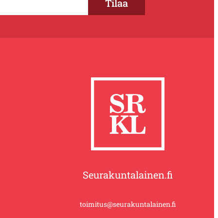
Seurakuntalainen.fi
toimitus@seurakuntalainen.fi