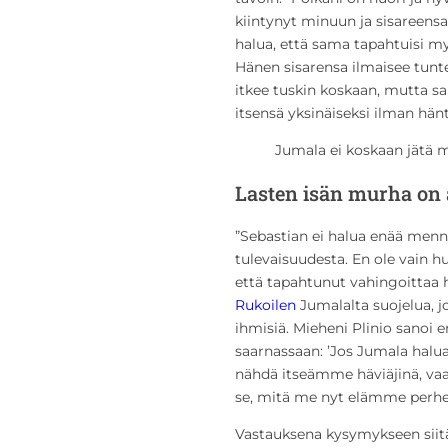
kiintynyt minuun ja sisareensa.
halua, että sama tapahtuisi myö
Hänen sisarensa ilmaisee tunt
itkee tuskin koskaan, mutta sa
itsensä yksinäiseksi ilman hänt
Jumala ei koskaan jätä m
Lasten isän murha on 
”Sebastian ei halua enää mennä
tulevaisuudesta. En ole vain h
että tapahtunut vahingoittaa 
Rukoilen
Jumalalta suojelua, jo
ihmisiä. Mieheni Plinio sanoi 
saarnassaan: ’Jos Jumala halua
nähdä itseämme häviäjinä, vaan
se, mitä me nyt elämme perhee
Vastauksena kysymykseen siitä,