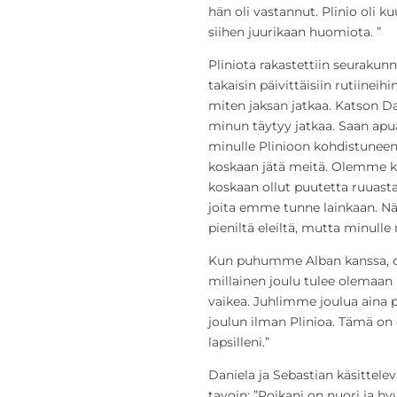
hän oli vastannut. Plinio oli k
siihen juurikaan huomiota. ”
Pliniota rakastettiin seurakun
takaisin päivittäisiin rutiineih
miten jaksan jatkaa. Katson Dan
minun täytyy jatkaa. Saan apu
minulle Plinioon kohdistuneen
koskaan jätä meitä. Olemme kiit
koskaan ollut puutetta ruuast
joita emme tunne lainkaan. Näil
pieniltä eleiltä, mutta minulle
Kun puhumme Alban kanssa, on
millainen joulu tulee olemaan h
vaikea. Juhlimme joulua aina
joulun ilman Plinioa. Tämä on 
lapsilleni.”
Daniela ja Sebastian käsittel
tavoin: ”Poikani on nuori ja hyv