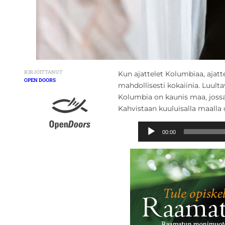
KIRJOITTANUT
Kun ajattelet Kolumbiaa, ajatte
OPEN DOORS
mahdollisesti kokaiinia. Luultav
Kolumbia on kaunis maa, jossa 
Kahvistaan kuuluisalla maalla 
Ä
00:00
ä
n
i
t
o
i
s
t