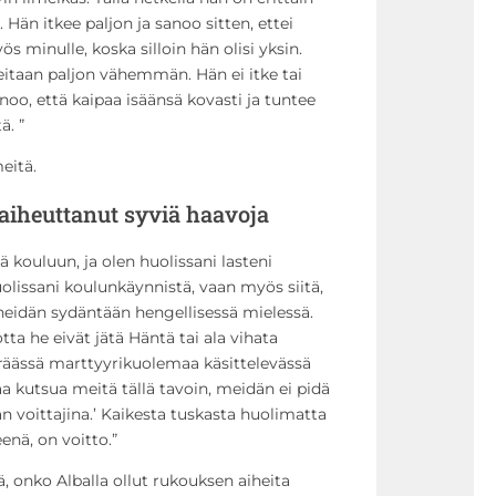
m
 Hän itkee paljon ja sanoo sitten, ettei
m
s minulle, koska silloin hän olisi yksin.
ä
eitaan paljon vähemmän. Hän ei itke tai
k
noo, että kaipaa isäänsä kovasti ja tuntee
s
ä. ”
i
.
eitä.
aiheuttanut syviä haavoja
 kouluun, ja olen huolissani lasteni
uolissani koulunkäynnistä, vaan myös siitä,
heidän sydäntään hengellisessä mielessä.
tta he eivät jätä Häntä tai ala vihata
eräässä marttyyrikuolemaa käsittelevässä
a kutsua meitä tällä tavoin, meidän ei pidä
 voittajina.’ Kaikesta tuskasta huolimatta
nä, on voitto.”
 onko Alballa ollut rukouksen aiheita