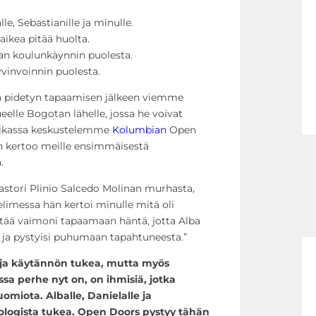
le, Sebastianille ja minulle.
aikea pitää huolta.
lan koulunkäynnin puolesta.
yvinvoinnin puolesta.
sa pidetyn tapaamisen jälkeen viemme
eelle Bogotan lähelle, jossa he voivat
 paikassa keskustelemme
Kolumbian
Open
än kertoo meille ensimmäisestä
.
astori Plinio Salcedo Molinan murhasta,
elimessa hän kertoi minulle mitä oli
ettää vaimoni tapaamaan häntä, jotta Alba
ja pystyisi puhumaan tapahtuneesta.”
 ja käytännön tukea, mutta myös
ossa perhe nyt on, on ihmisiä, jotka
uomiota. Alballe, Danielalle ja
ykologista tukea. Open Doors pystyy tähän