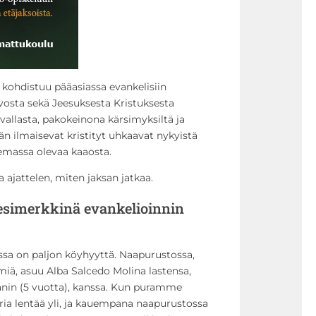
ä
i
m
i
l
o kohdistuu pääasiassa evankelisiin
l
ivosta sekä Jeesuksesta Kristuksesta
ä
allasta, pakokeinona kärsimyksiltä ja
y
ään ilmaisevat kristityt uhkaavat nykyistä
l
lemassa olevaa kaaosta.
ö
s
 ajattelen, miten jaksan jatkaa.
j
a
 esimerkkinä evankelioinnin
a
l
a
ssa on paljon köyhyyttä. Naapurustossa,
s
miä, asuu Alba Salcedo Molina lastensa,
s
ianin (5 vuotta), kanssa. Kun puramme
ä
eria lentää yli, ja kauempana naapurustossa
ä