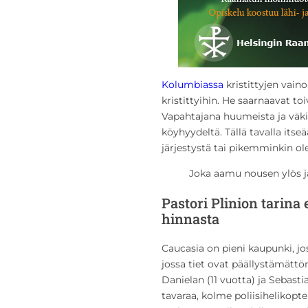
i
n
Kolumbiassa
kristittyjen vain
kristittyihin. He saarnaavat to
Vapahtajana huumeista ja väkiv
köyhyydeltä. Tällä tavalla itse
järjestystä tai pikemminkin o
Joka aamu nousen ylös ja
Pastori Plinion tarina
hinnasta
Caucasia on pieni kaupunki, jo
jossa tiet ovat päällystämättö
Danielan (11 vuotta) ja Sebast
tavaraa, kolme poliisihelikopt