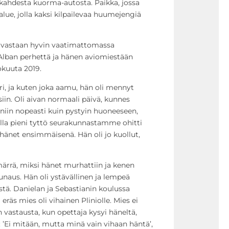
t kahdesta kuorma-autosta. Paikka, jossa
d
ue, jolla kaksi kilpailevaa huumejengiä
ä
t
 vastaan hyvin vaatimattomassa
ä
Alban perhettä ja hänen aviomiestään
ä
lokuuta 2019.
n
e
ori, ja kuten joka aamu, hän oli mennyt
n
in. Oli aivan normaali päivä, kunnes
v
niin nopeasti kuin pystyin huoneeseen,
o
alla pieni tyttö seurakunnastamme ohitti
i
 hänet ensimmäisenä. Hän oli jo kuollut,
m
a
märrä, miksi hänet murhattiin ja kenen
k
unaus. Hän oli ystävällinen ja lempeä
k
stä. Danielan ja Sebastianin koulussa
u
 eräs mies oli vihainen Pliniolle. Mies ei
u
vastausta, kun opettaja kysyi häneltä,
t
: ’Ei mitään, mutta minä vain vihaan häntä’,
t