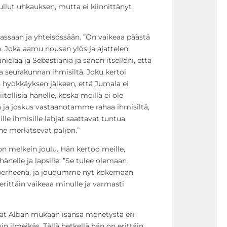
uullut uhkauksen, mutta ei kiinnittänyt
a
s
u
nassaan ja yhteisössään. ”On vaikeaa päästä
u
in. Joka aamu nousen ylös ja ajattelen,
r
ielaa ja Sebastiania ja sanon itselleni, että
e
a seurakunnan ihmisiltä. Joku kertoi
m
 hyökkäyksen jälkeen, että Jumala ei
m
ollisia hänelle, koska meillä ei ole
a
a ja joskus vastaanotamme rahaa ihmisiltä,
k
le ihmisille lahjat saattavat tuntua
s
 ne merkitsevät paljon.”
i
j
 melkein joulu. Hän kertoo meille,
a
änelle ja lapsille. ”Se tulee olemaan
p
 perheenä, ja joudumme nyt kokemaan
i
erittäin vaikeaa minulle ja varmasti
e
n
evät Alban mukaan isänsä menetystä eri
e
in ilmeikäs. Tällä hetkellä hän on erittäin