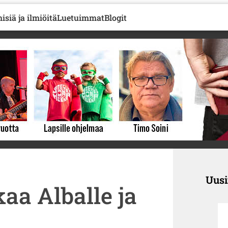
isiä ja ilmiöitä
Luetuimmat
Blogit
Uus
aa Alballe ja