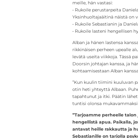
meille, hän vastasi:
• Rukoile perustarpeita Danielal
Yksinhuoltajaäitinä näistä on v
• Rukoile Sebastianin ja Danie
• Rukoile lasteni hengellisen h
Alban ja hänen lastensa kans
rikkinäisen perheen upealle alu
levätä useita viikkoja. Tässä
Doorsin johtajan kanssa, ja h
kohtaamisestaan Alban kanssa
”Kun kuulin tiimini kuuluvan p
otin heti yhteyttä Albaan. Puh
tapahtunut ja itki. Päätin läh
tuntisi olonsa mukavammaksi 
”Tarjoamme perheelle talon
hengellistä apua. Paikalla, j
antavat heille rakkautta ja h
Sebastianille on tarjolla ps