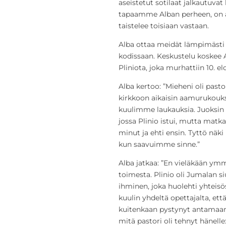
aseistetut sotilaat jalkautuva
tapaamme Alban perheen, on al
taistelee toisiaan vastaan.
Alba ottaa meidät lämpimästi
kodissaan. Keskustelu koskee 
Pliniota, joka murhattiin 10. e
Alba kertoo: ”Mieheni oli past
kirkkoon aikaisin aamurukouksi
kuulimme laukauksia. Juoksin 
jossa Plinio istui, mutta matk
minut ja ehti ensin. Tyttö näki
kun saavuimme sinne.”
Alba jatkaa: ”En vieläkään ym
toimesta. Plinio oli Jumalan si
ihminen, joka huolehti yhteisö
kuulin yhdeltä opettajalta, että
kuitenkaan pystynyt antamaan 
mitä pastori oli tehnyt hänelle