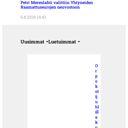
Petri Merenlahti valittiin Yhtyneiden
Raamattuseurojen neuvostoon
6.8.2026 14:43
Uusimmat
Luetuimmat
O
r
p
o
k
ot
ij
u
hl
ill
a
k
u