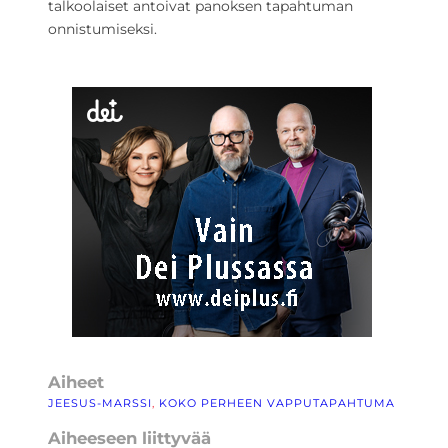
talkoolaiset antoivat panoksen tapahtuman
onnistumiseksi.
Aiheet
JEESUS-MARSSI
, 
KOKO PERHEEN VAPPUTAPAHTUMA
Aiheeseen liittyvää