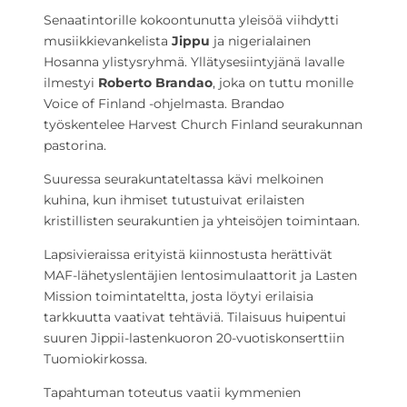
Senaatintorille kokoontunutta yleisöä viihdytti
musiikkievankelista
Jippu
ja nigerialainen
Hosanna ylistysryhmä. Yllätysesiintyjänä lavalle
ilmestyi
Roberto Brandao
, joka on tuttu monille
Voice of Finland -ohjelmasta. Brandao
työskentelee Harvest Church Finland seurakunnan
pastorina.
Suuressa seurakuntateltassa kävi melkoinen
kuhina, kun ihmiset tutustuivat erilaisten
kristillisten seurakuntien ja yhteisöjen toimintaan.
Lapsivieraissa erityistä kiinnostusta herättivät
MAF-lähetyslentäjien lentosimulaattorit ja Lasten
Mission toimintateltta, josta löytyi erilaisia
tarkkuutta vaativat tehtäviä. Tilaisuus huipentui
suuren Jippii-lastenkuoron 20-vuotiskonserttiin
Tuomiokirkossa.
Tapahtuman toteutus vaatii kymmenien