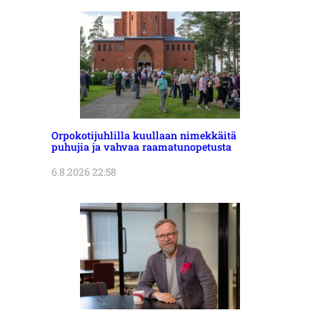
Orpokotijuhlilla kuullaan nimekkäitä
puhujia ja vahvaa raamatunopetusta
6.8.2026 22:58