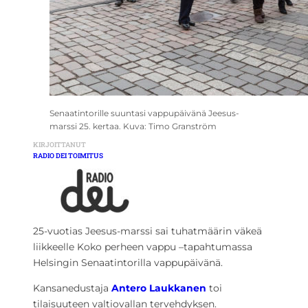
Senaatintorille suuntasi vappupäivänä Jeesus-
marssi 25. kertaa. Kuva: Timo Granström
KIRJOITTANUT
RADIO DEI TOIMITUS
25-vuotias Jeesus-marssi sai tuhatmäärin väkeä
liikkeelle Koko perheen vappu –tapahtumassa
Helsingin Senaatintorilla vappupäivänä.
Kansanedustaja
Antero Laukkanen
toi
tilaisuuteen valtiovallan tervehdyksen.