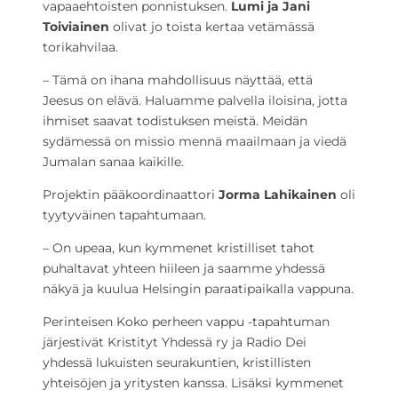
vapaaehtoisten ponnistuksen.
Lumi ja Jani
Toiviainen
olivat jo toista kertaa vetämässä
torikahvilaa.
– Tämä on ihana mahdollisuus näyttää, että
Jeesus on elävä. Haluamme palvella iloisina, jotta
ihmiset saavat todistuksen meistä. Meidän
sydämessä on missio mennä maailmaan ja viedä
Jumalan sanaa kaikille.
Projektin pääkoordinaattori
Jorma Lahikainen
oli
tyytyväinen tapahtumaan.
– On upeaa, kun kymmenet kristilliset tahot
puhaltavat yhteen hiileen ja saamme yhdessä
näkyä ja kuulua Helsingin paraatipaikalla vappuna.
Perinteisen Koko perheen vappu -tapahtuman
järjestivät Kristityt Yhdessä ry ja Radio Dei
yhdessä lukuisten seurakuntien, kristillisten
yhteisöjen ja yritysten kanssa. Lisäksi kymmenet