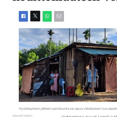
Hyökkäyksen jälkeen pariskunta sai apua väliaikaisen turvapai
KIRJOITTANUT
Vietnamissa asuvat Long* ja H