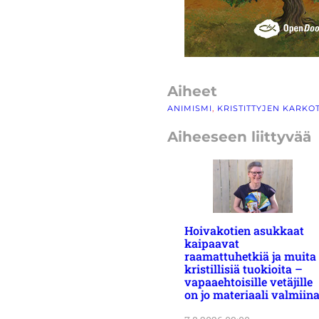
Aiheet
ANIMISMI
, 
KRISTITTYJEN KARKO
Aiheeseen liittyvää
Hoivakotien asukkaat
kaipaavat
raamattuhetkiä ja muita
kristillisiä tuokioita –
vapaaehtoisille vetäjille
on jo materiaali valmiin