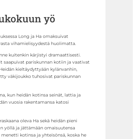
oukokuun yö
etuksessa Long ja Ha omaksuivat
vasta vihamielisyydestä huolimatta.
ne kuitenkin kärjistyi dramaattisesti.
sit saapuivat pariskunnan kotiin ja vaativat
 Heidän kieltäydyttyään kylänvanhin,
rätty väkijoukko tuhosivat pariskunnan
, kun heidän kotinsa seinät, lattia ja
dän vuosia rakentamansa katosi
 raskaana oleva Ha sekä heidän pieni
n yöllä ja jättämään omaisuutensa
 menetti kotinsa ja yhteisönsä, koska he