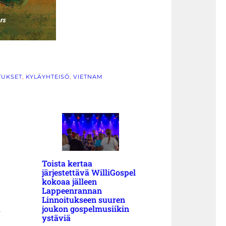
TUKSET
, 
KYLÄYHTEISÖ
, 
VIETNAM
Toista kertaa
järjestettävä WilliGospel
kokoaa jälleen
Lappeenrannan
Linnoitukseen suuren
a
joukon gospelmusiikin
ystäviä