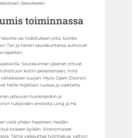
skostaan Jeesukseen.
uumis toiminnassa
iskunta sai todistuksen siitä, kuinka
ori Tan ja hänen seurakuntansa auttoivat
urvapaikan.
saatavilla. Seurakunnan jäsenet ottivat
n tuhottuun kotiin pelastamaan, mitä
e väliaikaisen suojan. Myös Open Doorsin
t heille hiljattain ruokaa ja vaatteita.
nnan jatkuvan huolenpidon ja
rsin tukijoiden ansiosta Long ja Ha
an vielä yhden haasteen: heidän
öityä toiseen kylään. Viranomaiset
essia. Tämä vaikeuttaa työnhakua, valtion