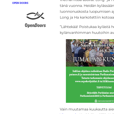
OPEN DOORS
tänä vuonna. Heidän kylässään 
luonnonuskosta luopumisen aja
Long ja Ha karkotettiin kotoaa
”Lähtekää! Poistukaa kylästä 
kylänvanhimman huutoihin av
Vain muutamaa kuukautta aie