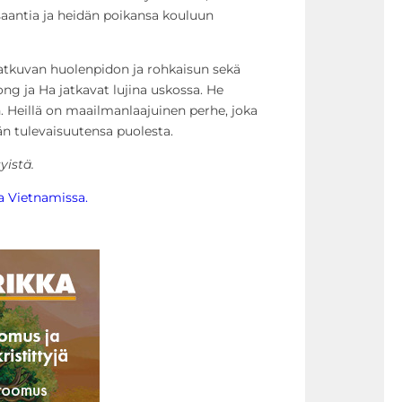
saantia ja heidän poikansa kouluun
jatkuvan huolenpidon ja rohkaisun sekä
ng ja Ha jatkavat lujina uskossa. He
. Heillä on maailmanlaajuinen perhe, joka
dän tulevaisuutensa puolesta.
yistä.
ta Vietnamissa.