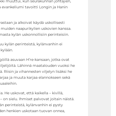
ikki muuttui, kun seurakunnan johtajien,
ma evankeliumi tavoitti Longin ja Hanin
astaan ja alkoivat käydä uskollisesti
muiden naapurikylien uskovien kanssa.
masta kylän uskonnollisiin perinteisiin.
u kylän perinteistä, kylänvanhin ei
kylään.
öillä asuvaan H’re-kansaan, jotka ovat
ljelijöitä. Lähinnä maatalouden vuoksi he
ä. Riisin ja vihannesten viljelyn lisäksi he
karjaa ja muuta karjaa elannokseen sekä
uaaleihin.
 He uskovat, että kaikella – kivillä,
. – on sielu. Ihmiset palvovat joitain näistä.
än perinteistä, kylänvanhin ei pysty
den henkien uskotaan tuovan onnea,