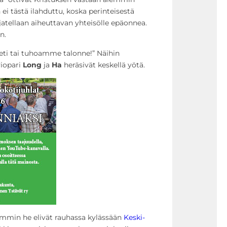
ei tästä ilahduttu, koska perinteisestä
tellaan aiheuttavan yhteisölle epäonnea.
n.
heti tai tuhoamme talonne!” Näihin
iopari
Long
ja
Ha
heräsivät keskellä yötä.
mmin he elivät rauhassa kylässään
Keski-