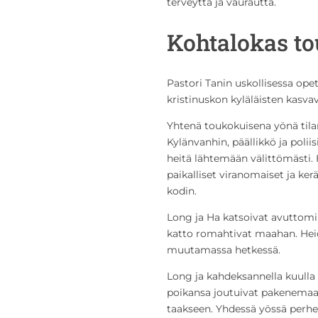
terveyttä ja vaurautta.
Kohtalokas t
Pastori Tanin uskollisessa op
kristinuskon kyläläisten kasva
Yhtenä toukokuisena yönä tilan
Kylänvanhin, päällikkö ja polii
heitä lähtemään välittömästi.
paikalliset viranomaiset ja ke
kodin.
Long ja Ha katsoivat avuttomina
katto romahtivat maahan. Hei
muutamassa hetkessä.
Long ja kahdeksannella kuulla
poikansa joutuivat pakenemaa
taakseen. Yhdessä yössä perhe