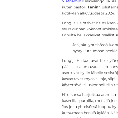
Vietnamin
Keskiylängöillä. Ka
kuten pastori
Tanin
*, julista
kotikylän alkuvuodesta 2024.
Long ja Ha ottivat Kristuksen v
seurakunnan kokoontumisissa 
Lopulta he lakkasivat osallistu
Jos joku yhteisössä luopu
pysty kutsumaan henkiä 
Long ja Ha kuuluvat Keskiyläng
pääasiassa omavaraisia maanvi
asettuvat kyliin lähelle vesistöj
kasvattavat myös sikoja, siipi
käytettäväksi uskonnollisiin rit
H’re-kansa harjoittaa animismia.
kasveilla, puroilla, metsillä jne
Jos joku yhteisössä luopuu kyl
kutsumaan henkiä kylään. Näi