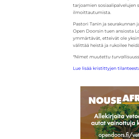
tarjoamien sosiaalipalvelujen 
ilmoittautumista.
Pastori Tanin ja seurakunnan 
Open Doorsin tuen ansiosta Lo
ymmärtävät, etteivät ole yksin
välittää heistä ja rukoilee hei
*Nimet muutettu turvallisuuss
Lue lisää kristittyjen tilantees