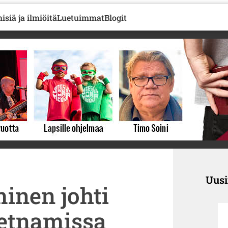
isiä ja ilmiöitä
Luetuimmat
Blogit
Uus
inen johti
etnamissa