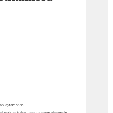
kan löytämiseen.
a* ottivat Kristuksen vastaan aiemmin