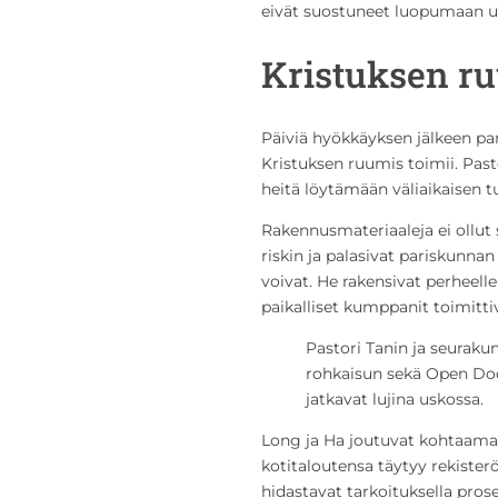
eivät suostuneet luopumaan u
Kristuksen r
Päiviä hyökkäyksen jälkeen par
Kristuksen ruumis toimii. Past
heitä löytämään väliaikaisen t
Rakennusmateriaaleja ei ollut 
riskin ja palasivat pariskunna
voivat. He rakensivat perheell
paikalliset kumppanit toimittiva
Pastori Tanin ja seuraku
rohkaisun sekä Open Doo
jatkavat lujina uskossa.
Long ja Ha joutuvat kohtaama
kotitaloutensa täytyy rekister
hidastavat tarkoituksella pros