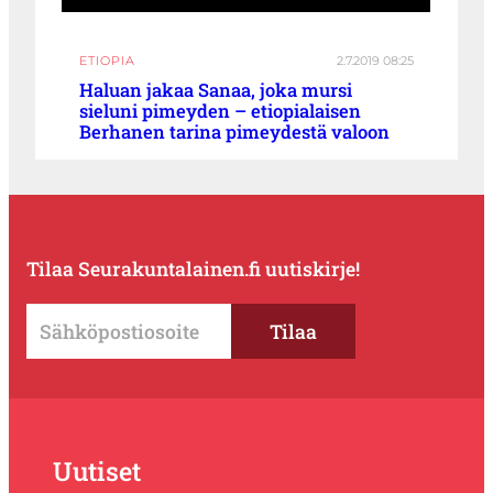
ETIOPIA
2.7.2019 08:25
Haluan jakaa Sanaa, joka mursi
sieluni pimeyden – etiopialaisen
Berhanen tarina pimeydestä valoon
Tilaa Seurakuntalainen.fi uutiskirje!
Uutiset