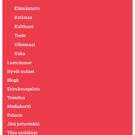
Elämäntaito
Kotimaa
Kulttuuri
Tiede
Ulkomaat
Usko
Luetuimmat
Hyvät uutiset
Blogit
Esirukouspalsta
Toimitus
Mediakortti
Palaute
Jätä juttuvinkki
Tilaa uutiskirje