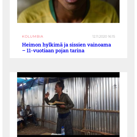
KOLUMBIA
12.11.2020 16:15
Heimon hylkimä ja sissien vainoama
– 11-vuotiaan pojan tarina