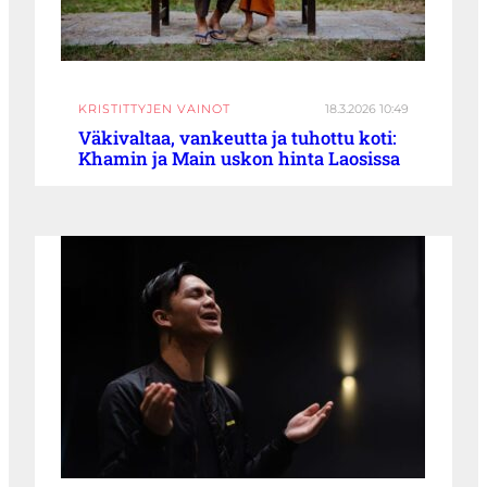
KRISTITTYJEN VAINOT
18.3.2026 10:49
Väkivaltaa, vankeutta ja tuhottu koti:
Khamin ja Main uskon hinta Laosissa