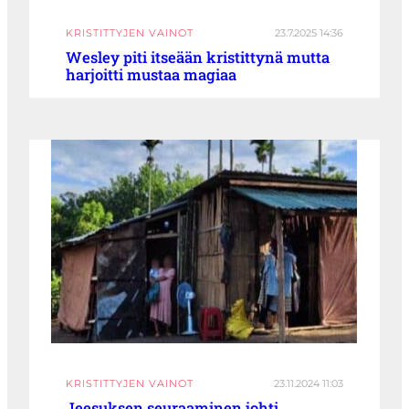
KRISTITTYJEN VAINOT
23.7.2025 14:36
Wesley piti itseään kristittynä mutta
harjoitti mustaa magiaa
KRISTITTYJEN VAINOT
23.11.2024 11:03
Jeesuksen seuraaminen johti