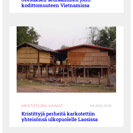
kodittomuuteen Vietnamissa
KRISTITTYJEN VAINOT
9.6.2024 12:00
Kristittyjä perheitä karkotettiin
yhteisönsä ulkopuolelle Laosissa